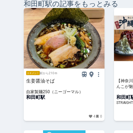
和田町
駅の記事をもっとみる
駅から210 m
エキメシ！
生姜醤油そば
【神奈川
んこが魅
自家製麺250（ニーゴーマル）
「SAP
和田町駅
和田町
STRAIGHT
4
0