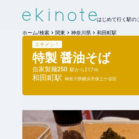
はじめて行く駅の
ホーム/検索
関東
神奈川県
和田町駅
エキメシ！
特製 醤油そば
自家製麺250
駅から
217 m
和田町
駅
神奈川県横浜市保土ケ谷区