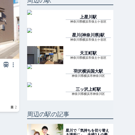
周辺の駅
上星川
駅
神奈川県横浜市保土ケ谷区
星川(神奈川県)
駅
神奈川県横浜市保土ケ谷区
天王町
駅
神奈川県横浜市保土ケ谷区
羽沢横浜国大
駅
神奈川県横浜市神奈川区
三ッ沢上町
駅
神奈川県横浜市神奈川区
2
周辺の駅の記事
星川で「気持ちを切り替え
る場所に」。夫婦2人の夢