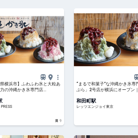
県横浜市】ふわふわ氷と大粒あ
“まるで和菓子”な沖縄かき氷専
力の沖縄かき氷専門店
ぷら」2号店が横浜にオープン
URA」が横浜に初上陸！
エンジョイ東京
駅
和田町駅
 PRESS
レッツエンジョイ東京
9