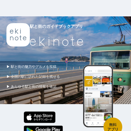
駅と街のガイドブックアプリ
▶ 駅と街の魅力やグルメを投稿
▶ 全国の駅に訪れた記録を残せる
▶ あらゆる駅と街の情報を確認