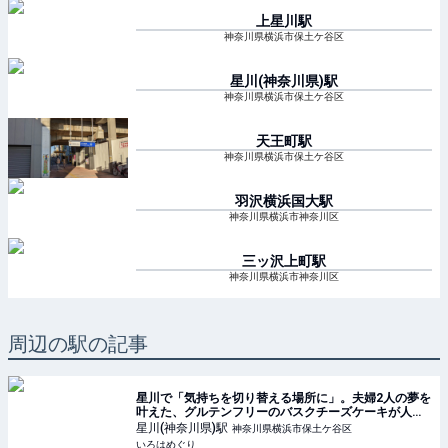
上星川
駅
神奈川県横浜市保土ケ谷区
星川(神奈川県)
駅
神奈川県横浜市保土ケ谷区
天王町
駅
神奈川県横浜市保土ケ谷区
羽沢横浜国大
駅
神奈川県横浜市神奈川区
三ッ沢上町
駅
神奈川県横浜市神奈川区
周辺の駅の記事
星川で「気持ちを切り替える場所に」。夫婦2人の夢を
叶えた、グルテンフリーのバスクチーズケーキが人気
の「メリハリベイク」 - いろはめぐり
星川(神奈川県)
駅
神奈川県横浜市保土ケ谷区
いろはめぐり