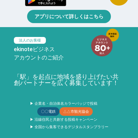
アプリについて詳しくはこちら
法人のお客様
ekinoteビジネス
アカウントのご紹介
「駅」を起点に地域を盛り上げたい共
創パートナーを広く募集しています！
▶ 企業名・自治体名カラーバッジで投稿
〇〇電鉄
△△市観光協会
▶ 沿線住民と共創する投稿キャンペーン
▶ 全国から集客できるデジタルスタンプラリー