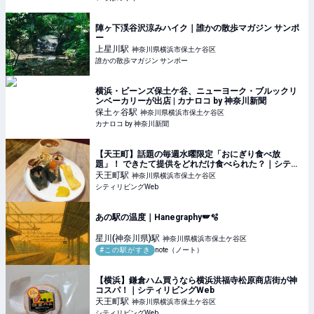
陣ヶ下渓谷沢涼みハイク｜誰かの散歩マガジン サンポ
ー
上星川
駅
神奈川県横浜市保土ケ谷区
誰かの散歩マガジン サンポー
横浜・ビーンズ保土ケ谷、ニューヨーク・ブルックリ
ンベーカリーが出店 | カナロコ by 神奈川新聞
保土ヶ谷
駅
神奈川県横浜市保土ケ谷区
カナロコ by 神奈川新聞
【天王町】話題の毎週水曜限定「おにぎり食べ放
題」！ できたて提供をどれだけ食べられた？｜シティ
リビングWeb
天王町
駅
神奈川県横浜市保土ケ谷区
シティリビングWeb
あの駅の温度｜Hanegraphy🪽🫧
星川(神奈川県)
駅
神奈川県横浜市保土ケ谷区
#この駅がすき
note（ノート）
【横浜】鎌倉ハム買うなら横浜洪福寺松原商店街が神
コスパ！｜シティリビングWeb
天王町
駅
神奈川県横浜市保土ケ谷区
シティリビングWeb