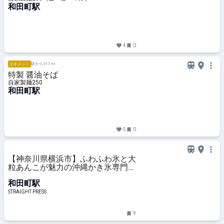
和田町駅
4
0
駅から217 m
エキメシ！
特製 醤油そば
自家製麺250
和田町駅
5
0
【神奈川県横浜市】ふわふわ氷と大
粒あんこが魅力の沖縄かき氷専門店
「SAPURA」が横浜に初上陸！
和田町駅
STRAIGHT PRESS
9