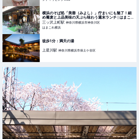
横浜のそば処「美善（みよし）」佇まいにも魅了！細
め蕎麦と上品美味の天ぷら味わう週末ランチ | はまこ
れ横浜
三ッ沢上町
駅
神奈川県横浜市神奈川区
はまこれ横浜
徒歩1分：満天の湯
上星川
駅
神奈川県横浜市保土ケ谷区