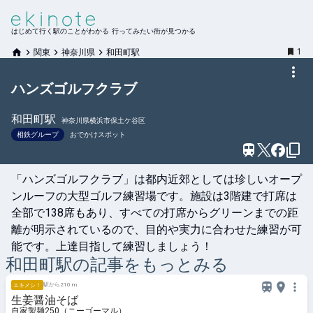
はじめて行く駅のことがわかる 行ってみたい街が見つかる
1
関東
神奈川県
和田町駅
ハンズゴルフクラブ
和田町
駅
神奈川県横浜市保土ケ谷区
相鉄グループ
おでかけスポット
「ハンズゴルフクラブ」は都内近郊としては珍しいオープ
ンルーフの大型ゴルフ練習場です。施設は3階建で打席は
全部で138席もあり、すべての打席からグリーンまでの距
離が明示されているので、目的や実力に合わせた練習が可
能です。上達目指して練習しましょう！
和田町
駅の記事をもっとみる
駅から210 m
エキメシ！
生姜醤油そば
自家製麺250（ニーゴーマル）