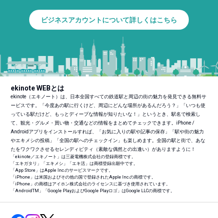
ビジネスアカウントについて詳しくはこちら
ekinote WEBとは
ekinote（エキノート）は、日本全国すべての鉄道駅と周辺の街の魅力を発見できる無料サ
ービスです。「今度あの駅に行くけど、周辺にどんな場所があるんだろう？」「いつも使
っている駅だけど、もっとディープな情報が知りたいな！」というとき、駅名で検索し
て、観光・グルメ・買い物・交通などの情報をまとめてチェックできます。iPhone /
Androidアプリをインストールすれば、「お気に入りの駅や記事の保存」「駅や街の魅力
やエキメシの投稿」「全国の駅へのチェックイン」も楽しめます。全国の駅と街で、あな
たをワクワクさせるセレンディピティ（素敵な偶然との出逢い）がありますように！
「ekinote／エキノート」は三菱電機株式会社の登録商標です。
「エキガタリ」「エキメシ」「エキ活」は商標登録出願中です。
「App Store」はApple Inc.のサービスマークです。
「iPhone」は米国およびその他の国で登録されたApple Inc.の商標です。
「iPhone」の商標はアイホン株式会社のライセンスに基づき使用されています。
「Android
TM
」「Google PlayおよびGoogle Playロゴ」はGoogle LLCの商標です。