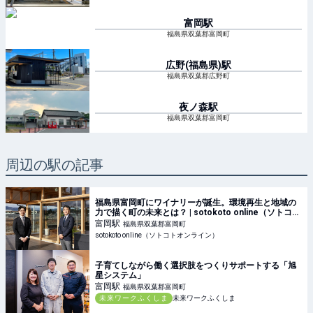
富岡
駅
福島県双葉郡富岡町
広野(福島県)
駅
福島県双葉郡広野町
夜ノ森
駅
福島県双葉郡富岡町
周辺の駅の記事
福島県富岡町にワイナリーが誕生。環境再生と地域の
力で描く町の未来とは？ | sotokoto online（ソトコト
オンライン）
富岡
駅
福島県双葉郡富岡町
sotokoto online（ソトコトオンライン）
子育てしながら働く選択肢をつくりサポートする「旭
星システム」
富岡
駅
福島県双葉郡富岡町
未来ワークふくしま
未来ワークふくしま