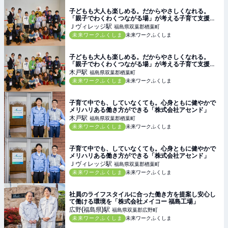
子どもも大人も楽しめる。だからやさしくなれる。
「親子でわくわくつながる場」が考える子育て支援と
は
Ｊヴィレッジ
駅
福島県双葉郡楢葉町
未来ワークふくしま
未来ワークふくしま
子どもも大人も楽しめる。だからやさしくなれる。
「親子でわくわくつながる場」が考える子育て支援と
は
木戸
駅
福島県双葉郡楢葉町
未来ワークふくしま
未来ワークふくしま
子育て中でも、していなくても。心身ともに健やかで
メリハリある働き方ができる「株式会社アセンド」
木戸
駅
福島県双葉郡楢葉町
未来ワークふくしま
未来ワークふくしま
子育て中でも、していなくても。心身ともに健やかで
メリハリある働き方ができる「株式会社アセンド」
Ｊヴィレッジ
駅
福島県双葉郡楢葉町
未来ワークふくしま
未来ワークふくしま
社員のライフスタイルに合った働き方を提案し安心し
て働ける環境を「株式会社メイコー 福島工場」
広野(福島県)
駅
福島県双葉郡広野町
未来ワークふくしま
未来ワークふくしま