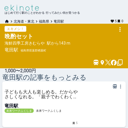
はじめて行く駅のことがわかる 行ってみたい街が見つかる
5
0
北海道・東北
福島県
竜田駅
エキメシ！
晩酌セット
海鮮四季工房きむらや
駅から
143 m
竜田
駅
福島県双葉郡楢葉町
1,000〜2,000円
竜田
駅の記事をもっとみる
子どもも大人も楽しめる。だからや
さしくなれる。「親子でわくわくつ
ながる場」が考える子育て支援とは
竜田駅
未来ワークふくしま
未来ワークふくしま
5