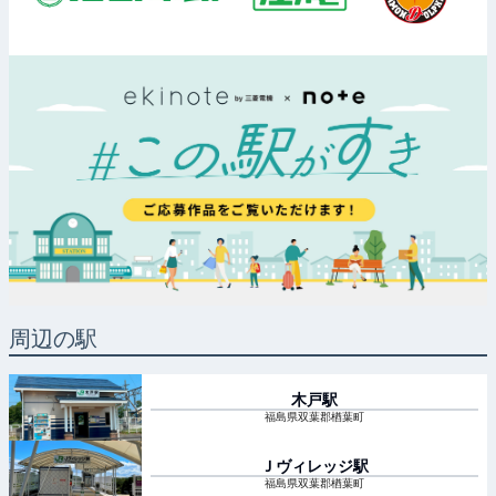
周辺の駅
木戸
駅
福島県双葉郡楢葉町
Ｊヴィレッジ
駅
福島県双葉郡楢葉町