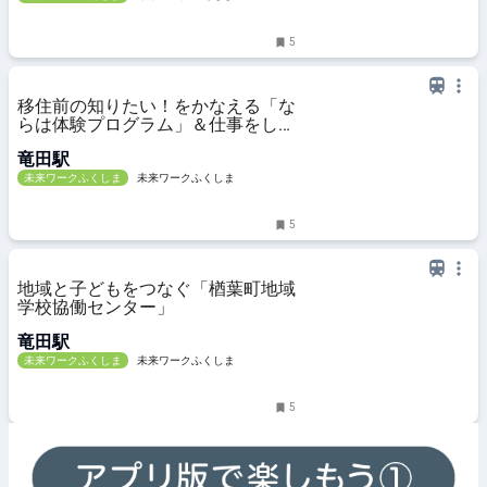
5
移住前の知りたい！をかなえる「な
らは体験プログラム」＆仕事をしな
がらの生活がイメージできる「お試
竜田駅
し就労体験」
未来ワークふくしま
未来ワークふくしま
5
地域と子どもをつなぐ「楢葉町地域
学校協働センター」
竜田駅
未来ワークふくしま
未来ワークふくしま
5