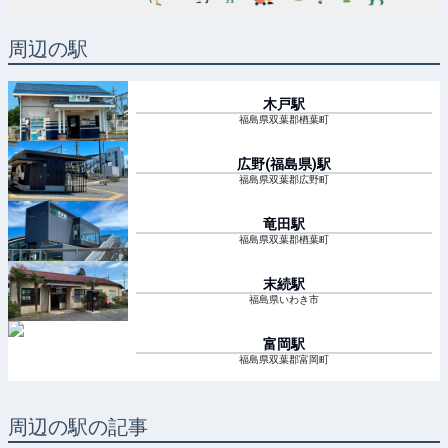
周辺の駅
木戸
駅
福島県双葉郡楢葉町
広野(福島県)
駅
福島県双葉郡広野町
竜田
駅
福島県双葉郡楢葉町
末続
駅
福島県いわき市
富岡
駅
福島県双葉郡富岡町
周辺の駅の記事