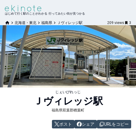
はじめて行く駅のことがわかる 行ってみたい街が見つかる
北海道・東北
福島県
Ｊヴィレッジ駅
209
views
3
じぇいびれっじ
Ｊヴィレッジ
駅
福島県双葉郡楢葉町
ポスト
シェア
URLをコピー