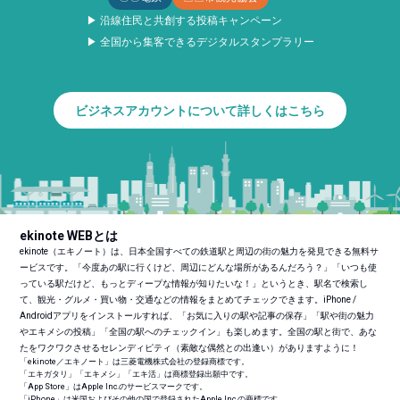
▶ 沿線住民と共創する投稿キャンペーン
▶ 全国から集客できるデジタルスタンプラリー
ビジネスアカウントについて詳しくはこちら
ekinote WEBとは
ekinote（エキノート）は、日本全国すべての鉄道駅と周辺の街の魅力を発見できる無料サ
ービスです。「今度あの駅に行くけど、周辺にどんな場所があるんだろう？」「いつも使
っている駅だけど、もっとディープな情報が知りたいな！」というとき、駅名で検索し
て、観光・グルメ・買い物・交通などの情報をまとめてチェックできます。iPhone /
Androidアプリをインストールすれば、「お気に入りの駅や記事の保存」「駅や街の魅力
やエキメシの投稿」「全国の駅へのチェックイン」も楽しめます。全国の駅と街で、あな
たをワクワクさせるセレンディピティ（素敵な偶然との出逢い）がありますように！
「ekinote／エキノート」は三菱電機株式会社の登録商標です。
「エキガタリ」「エキメシ」「エキ活」は商標登録出願中です。
「App Store」はApple Inc.のサービスマークです。
「iPhone」は米国およびその他の国で登録されたApple Inc.の商標です。