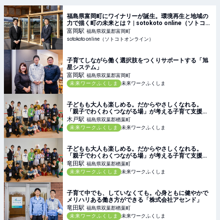
福島県富岡町にワイナリーが誕生。環境再生と地域の
力で描く町の未来とは？ | sotokoto online（ソトコト
オンライン）
富岡
駅
福島県双葉郡富岡町
sotokoto online（ソトコトオンライン）
子育てしながら働く選択肢をつくりサポートする「旭
星システム」
富岡
駅
福島県双葉郡富岡町
未来ワークふくしま
未来ワークふくしま
子どもも大人も楽しめる。だからやさしくなれる。
「親子でわくわくつながる場」が考える子育て支援と
は
木戸
駅
福島県双葉郡楢葉町
未来ワークふくしま
未来ワークふくしま
子どもも大人も楽しめる。だからやさしくなれる。
「親子でわくわくつながる場」が考える子育て支援と
は
竜田
駅
福島県双葉郡楢葉町
未来ワークふくしま
未来ワークふくしま
子育て中でも、していなくても。心身ともに健やかで
メリハリある働き方ができる「株式会社アセンド」
竜田
駅
福島県双葉郡楢葉町
未来ワークふくしま
未来ワークふくしま