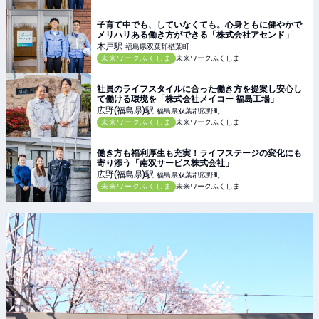
子育て中でも、していなくても。心身ともに健やかで
メリハリある働き方ができる「株式会社アセンド」
木戸
駅
福島県双葉郡楢葉町
未来ワークふくしま
未来ワークふくしま
社員のライフスタイルに合った働き方を提案し安心し
て働ける環境を「株式会社メイコー 福島工場」
広野(福島県)
駅
福島県双葉郡広野町
未来ワークふくしま
未来ワークふくしま
働き方も福利厚生も充実！ライフステージの変化にも
寄り添う「南双サービス株式会社」
広野(福島県)
駅
福島県双葉郡広野町
未来ワークふくしま
未来ワークふくしま