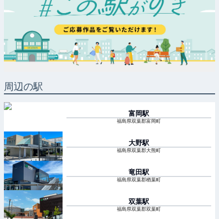
周辺の駅
富岡
駅
福島県双葉郡富岡町
大野
駅
福島県双葉郡大熊町
竜田
駅
福島県双葉郡楢葉町
双葉
駅
福島県双葉郡双葉町