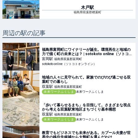
木戸
駅
福島県双葉郡楢葉町
周辺の駅の記事
福島県富岡町にワイナリーが誕生。環境再生と地域の
力で描く町の未来とは？ | sotokoto online（ソトコト
オンライン）
富岡
駅
福島県双葉郡富岡町
sotokoto online（ソトコトオンライン）
地域の人々に見守られて。家族でのびのび過ごせる双
葉町での暮らし
双葉
駅
福島県双葉郡双葉町
未来ワークふくしま
未来ワークふくしま
「歩いて暮らせるまち」を目指して。さまざまな視点
から考える双葉駅東地区まちづくり基本構想
双葉
駅
福島県双葉郡双葉町
未来ワークふくしま
未来ワークふくしま
教育でもビジネスでも未来がある。カプール夫妻が世
界中の移住先候補から大熊町を選んだわけ