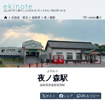
はじめて行く駅のことがわかる 行ってみたい街が見つかる
北海道・東北
福島県
夜ノ森駅
781
views
0
よのもり
夜ノ森
駅
福島県双葉郡富岡町
ポスト
シェア
URLをコピー