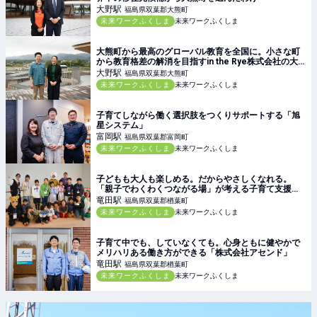
大野
駅
福島県双葉郡大熊町
未来ワークふくしま
未来ワークふくしま
大熊町から最高のグローバル教育を全国に。小さな町
から教育格差の解消を目指すin the Rye株式会社の大
きな挑戦
大野
駅
福島県双葉郡大熊町
未来ワークふくしま
未来ワークふくしま
子育てしながら働く選択肢をつくりサポートする「旭
星システム」
富岡
駅
福島県双葉郡富岡町
未来ワークふくしま
未来ワークふくしま
子どもも大人も楽しめる。だからやさしくなれる。
「親子でわくわくつながる場」が考える子育て支援と
は
竜田
駅
福島県双葉郡楢葉町
未来ワークふくしま
未来ワークふくしま
子育て中でも、していなくても。心身ともに健やかで
メリハリある働き方ができる「株式会社アセンド」
竜田
駅
福島県双葉郡楢葉町
未来ワークふくしま
未来ワークふくしま