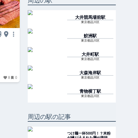
周辺の駅
大井競馬場前
駅
東京都品川区
鮫洲
駅
東京都品川区
大井町
駅
東京都品川区
大森海岸
駅
8
0
東京都品川区
青物横丁
駅
東京都品川区
周辺の駅の記事
つけ麺一杯500円！？米粉
が練り込まれた麺が美味し