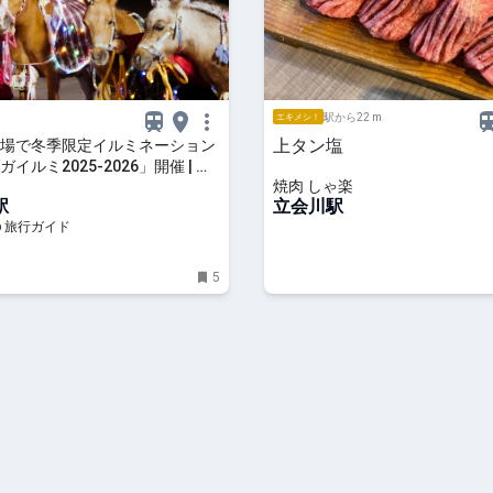
駅から22 m
エキメシ！
上タン塩
場で冬季限定イルミネーション
イルミ2025-2026」開催 | 東
焼肉 しゃ楽
トラベルjp 旅行ガイド
駅
立会川駅
p 旅行ガイド
5