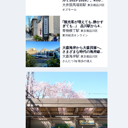
ルミ2025-2026」。RODY
とのコラボや、和のイルミ
大井競馬場前
駅
東京都品川区
ネーション、馬のイベント
オズモール
も - OZmall
｢観光客が増えても､静かす
ぎても…｣ 品川駅から4分
なのに"絶妙な静けさを持
青物横丁
駅
東京都品川区
つ"街の正体 外国人が殺
東洋経済オンライン
到､密かに人気を集める理由
大森海岸から大森貝塚へ。
さまざまな時代の海岸線に
挟まれた街【「水と歩く」
大森海岸
駅
東京都品川区
を歩く】｜さんたつ by 散
さんたつ by 散歩の達人
歩の達人