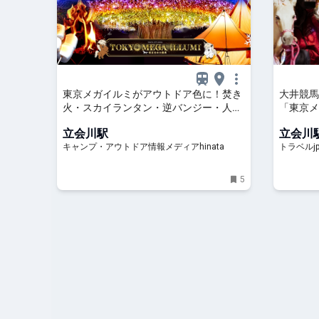
東京メガイルミがアウトドア色に！焚き
大井競馬
火・スカイランタン・逆バンジー・人気
「東京メガ
声優ステージも | キャンプ・アウトドア
京都 | 
立会川駅
立会川
情報メディアhinata
キャンプ・アウトドア情報メディアhinata
トラベルj
5