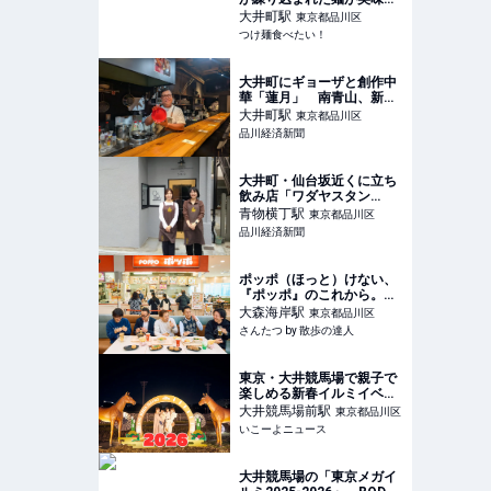
い濃厚つけ麺【越後つけ麺
大井町
駅
東京都品川区
維新/大井町】|つけ麺食べ
つけ麺食べたい！
たい！
大井町にギョーザと創作中
華「蓮月」 南青山、新橋
に次ぐ都内3店舗目
大井町
駅
東京都品川区
品川経済新聞
大井町・仙台坂近くに立ち
飲み店「ワダヤスタン
ド」 2軒隣の酒店が開業
青物横丁
駅
東京都品川区
品川経済新聞
ポッポ（ほっと）けない、
『ポッポ』のこれから。実
は本社は大森なのだ！｜さ
大森海岸
駅
東京都品川区
んたつ by 散歩の達人
さんたつ by 散歩の達人
東京・大井競馬場で親子で
楽しめる新春イルミイベン
ト開催 午年生まれは入場
大井競馬場前
駅
東京都品川区
無料！
いこーよニュース
大井競馬場の「東京メガイ