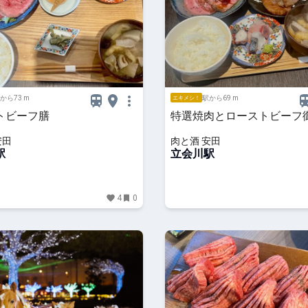
から73 m
駅から69 m
エキメシ！
トビーフ膳
特選焼肉とローストビーフ
安田
肉と酒 安田
駅
立会川駅
4
0