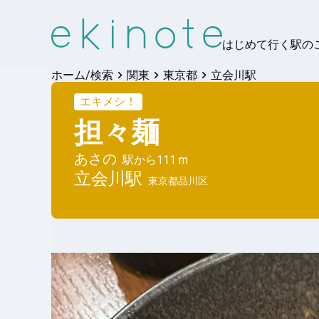
はじめて行く駅の
ホーム/検索
関東
東京都
立会川駅
エキメシ！
担々麺
あさの
駅から
111 m
立会川
駅
東京都品川区