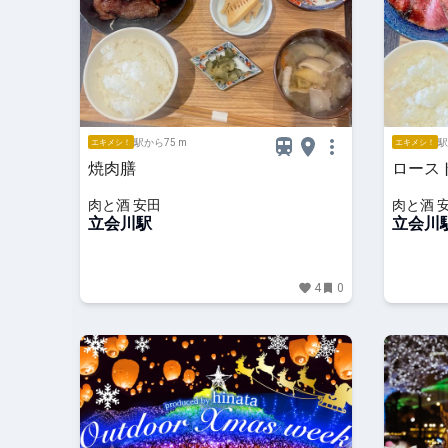
駅から75 m
駅
エキメシ！
エキメシ！
焼肉膳
ロース
肉と酒 安田
肉と酒 
立会川駅
立会川
4
0