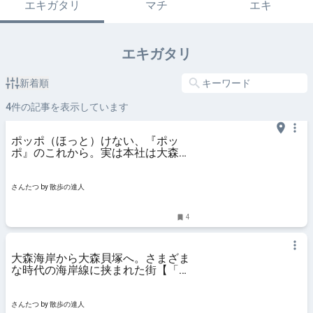
エキガタリ
マチ
エキ
エキガタリ
新着順
4
件の記事を表示しています
ポッポ（ほっと）けない、『ポッ
ポ』のこれから。実は本社は大森な
のだ！｜さんたつ by 散歩の達人
さんたつ by 散歩の達人
4
大森海岸から大森貝塚へ。さまざま
な時代の海岸線に挟まれた街【「水
と歩く」を歩く】｜さんたつ by 散
歩の達人
さんたつ by 散歩の達人