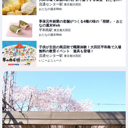
末Web
流通センター
駅
東京都大田区
おとなの週末Web
享保元年創業の老舗がつくる4種の味の「桜餅」 - おと
なの週末Web
平和島
駅
東京都大田区
おとなの週末Web
子供が主役の商店街で職業体験！大田区平和島で入場
無料の教育イベント 遊具も登場！
流通センター
駅
東京都大田区
いこーよニュース