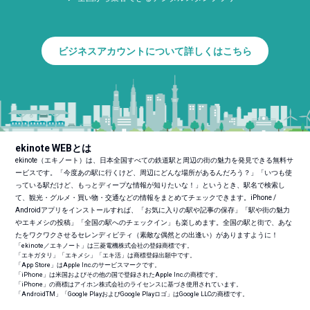
ビジネスアカウントについて詳しくはこちら
ekinote WEBとは
ekinote（エキノート）は、日本全国すべての鉄道駅と周辺の街の魅力を発見できる無料サ
ービスです。「今度あの駅に行くけど、周辺にどんな場所があるんだろう？」「いつも使
っている駅だけど、もっとディープな情報が知りたいな！」というとき、駅名で検索し
て、観光・グルメ・買い物・交通などの情報をまとめてチェックできます。iPhone /
Androidアプリをインストールすれば、「お気に入りの駅や記事の保存」「駅や街の魅力
やエキメシの投稿」「全国の駅へのチェックイン」も楽しめます。全国の駅と街で、あな
たをワクワクさせるセレンディピティ（素敵な偶然との出逢い）がありますように！
「ekinote／エキノート」は三菱電機株式会社の登録商標です。
「エキガタリ」「エキメシ」「エキ活」は商標登録出願中です。
「App Store」はApple Inc.のサービスマークです。
「iPhone」は米国およびその他の国で登録されたApple Inc.の商標です。
「iPhone」の商標はアイホン株式会社のライセンスに基づき使用されています。
「Android
TM
」「Google PlayおよびGoogle Playロゴ」はGoogle LLCの商標です。