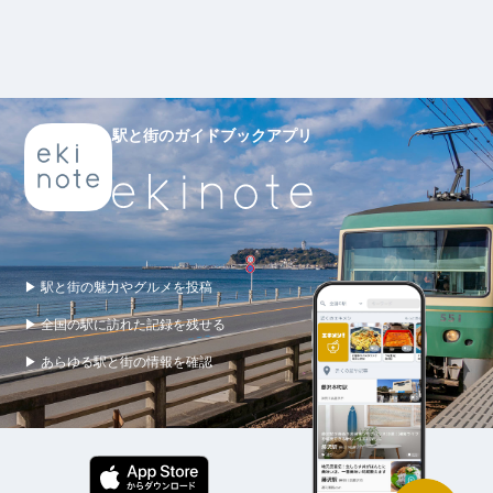
駅と街のガイドブックアプリ
▶ 駅と街の魅力やグルメを投稿
▶ 全国の駅に訪れた記録を残せる
▶ あらゆる駅と街の情報を確認