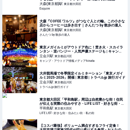
大森(東京都)
駅
東京都大田区
Esquire
大森『COFEE ワルツ』がつなぐ人との輪。この小さな
店からコーヒーは歩き出す｜さんたつ by 散歩の達人
大森(東京都)
駅
東京都大田区
さんたつ by 散歩の達人
東京メガイルミがアウトドア色に！焚き火・スカイラ
ンタン・逆バンジー・人気声優ステージも | キャン
プ・アウトドア情報メディアhinata
立会川
駅
東京都品川区
キャンプ・アウトドア情報メディアhinata
大井競馬場で冬季限定イルミネーション「東京メガイ
ルミ2025-2026」開催 | 東京都 | トラベルjp 旅行ガイド
立会川
駅
東京都品川区
トラベルjp 旅行ガイド
東京都大田区「平和島駅」周辺は自然豊かな街！住民
が伝える実際の住みやすさ - LIFE LIST - 好きな街・住
みたい街・私の街
平和島
駅
東京都大田区
LIFE LIST - 好きな街・住みたい街・私の街
【コスパ最強】ボリューム満点すぎるフライ定食！
大田市場で家族3世代が切り盛りする食堂 - おとなの週