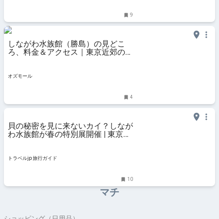
9
しながわ水族館（勝島）の見どこ
ろ、料金＆アクセス｜東京近郊の水
族館2024 - OZmall
オズモール
4
貝の秘密を見に来ないカイ？しなが
わ水族館が春の特別展開催 | 東京都
| トラベルjp 旅行ガイド
トラベルjp 旅行ガイド
10
マチ
ショッピング（日用品）