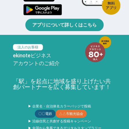
アプリについて詳しくはこちら
法人のお客様
ekinoteビジネス
アカウントのご紹介
「駅」を起点に地域を盛り上げたい共
創パートナーを広く募集しています！
▶ 企業名・自治体名カラーバッジで投稿
〇〇電鉄
△△市観光協会
▶ 沿線住民と共創する投稿キャンペーン
▶ 全国から集客できるデジタルスタンプラリー