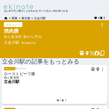
はじめて行く駅のことがわかる 行ってみたい街が見つかる
4
0
関東
東京都
立会川駅
エキメシ！
焼肉膳
肉と酒 安田
駅から
75 m
立会川
駅
東京都品川区
立会川
駅の記事をもっとみる
駅から73 m
エキメシ！
ローストビーフ膳
肉と酒 安田
立会川駅
4
0