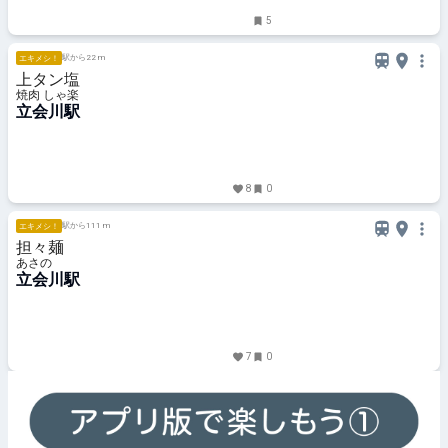
5
駅から22 m
エキメシ！
上タン塩
焼肉 しゃ楽
立会川駅
8
0
駅から111 m
エキメシ！
担々麺
あさの
立会川駅
7
0