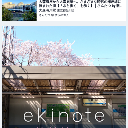
大森海岸から大森貝塚へ。さまざまな時代の海岸線に
挟まれた街【「水と歩く」を歩く】｜さんたつ by 散歩
の達人
大森海岸
駅
東京都品川区
さんたつ by 散歩の達人