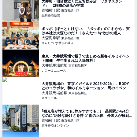
大井町・仙台坂近くに立ち飲み店「ワダヤスタン
ド」 2軒隣の酒店が開業
青物横丁
駅
東京都品川区
品川経済新聞
ポッポ（ほっと）けない、『ポッポ』のこれから。実
は本社は大森なのだ！｜さんたつ by 散歩の達人
大森海岸
駅
東京都品川区
さんたつ by 散歩の達人
東京・大井競馬場で親子で楽しめる新春イルミイベン
ト開催 午年生まれは入場無料！
大井競馬場前
駅
東京都品川区
いこーよニュース
大井競馬場の「東京メガイルミ2025-2026」。RODY
とのコラボや、和のイルミネーション、馬のイベント
も - OZmall
大井競馬場前
駅
東京都品川区
オズモール
｢観光客が増えても､静かすぎても…｣ 品川駅から4分
なのに"絶妙な静けさを持つ"街の正体 外国人が殺到､
密かに人気を集める理由
青物横丁
駅
東京都品川区
東洋経済オンライン