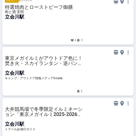
駅から69 m
エキメシ！
特選焼肉とローストビーフ御膳
肉と酒 安田
立会川駅
4
0
東京メガイルミがアウトドア色に！
焚き火・スカイランタン・逆バンジ
ー・人気声優ステージも | キャン
立会川駅
プ・アウトドア情報メディアhinata
キャンプ・アウトドア情報メディアhinata
5
大井競馬場で冬季限定イルミネーシ
ョン「東京メガイルミ2025-2026」
開催 | 東京都 | トラベルjp 旅行ガイ
立会川駅
ド
トラベルjp 旅行ガイド