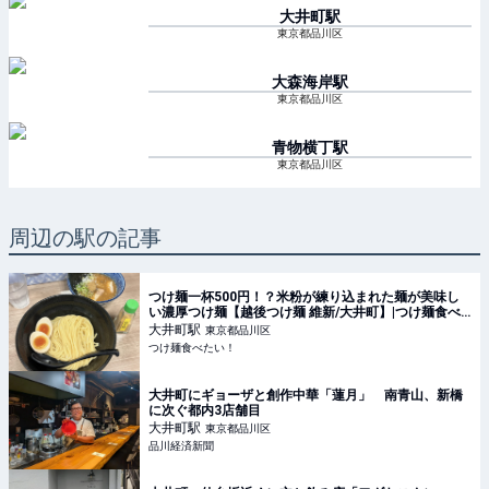
大井町
駅
東京都品川区
大森海岸
駅
東京都品川区
青物横丁
駅
東京都品川区
周辺の駅の記事
つけ麺一杯500円！？米粉が練り込まれた麺が美味し
い濃厚つけ麺【越後つけ麺 維新/大井町】|つけ麺食べ
たい！
大井町
駅
東京都品川区
つけ麺食べたい！
大井町にギョーザと創作中華「蓮月」 南青山、新橋
に次ぐ都内3店舗目
大井町
駅
東京都品川区
品川経済新聞