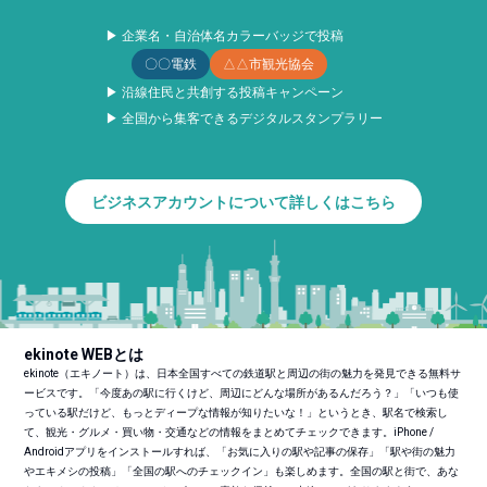
▶ 企業名・自治体名カラーバッジで投稿
〇〇電鉄
△△市観光協会
▶ 沿線住民と共創する投稿キャンペーン
▶ 全国から集客できるデジタルスタンプラリー
ビジネスアカウントについて詳しくはこちら
ekinote WEBとは
ekinote（エキノート）は、日本全国すべての鉄道駅と周辺の街の魅力を発見できる無料サ
ービスです。「今度あの駅に行くけど、周辺にどんな場所があるんだろう？」「いつも使
っている駅だけど、もっとディープな情報が知りたいな！」というとき、駅名で検索し
て、観光・グルメ・買い物・交通などの情報をまとめてチェックできます。iPhone /
Androidアプリをインストールすれば、「お気に入りの駅や記事の保存」「駅や街の魅力
やエキメシの投稿」「全国の駅へのチェックイン」も楽しめます。全国の駅と街で、あな