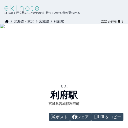
はじめて行く駅のことがわかる 行ってみたい街が見つかる
北海道・東北
宮城県
利府駅
222
views
8
りふ
利府
駅
宮城県宮城郡利府町
ポスト
シェア
URLをコピー