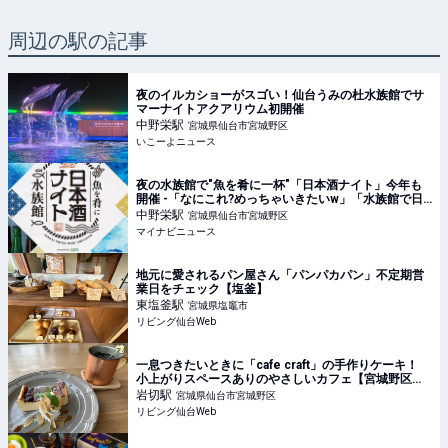
周辺の駅の記事
夜のイルカショーがスゴい！仙台うみの杜水族館でサ
マーナイトアクアリウム初開催
中野栄
駅
宮城県仙台市宮城野区
いこーよニュース
夜の水族館で"魚を肴に一杯"「日本酒ナイト」今年も
開催 -「なにこれ?めっちゃいきたいw」「水族館で日
本酒とか最高やないかー!!」と話題に
中野栄
駅
宮城県仙台市宮城野区
マイナビニュース
地元に愛されるパン屋さん「パンパカパン」不定期営
業日をチェック【塩釜】
東塩釜
駅
宮城県塩竈市
リビング仙台Web
一息つきたいときに「cafe craft」の手作りケーキ！
小上がりスペースありのやさしいカフェ【宮城野区鶴
ケ谷】
岩切
駅
宮城県仙台市宮城野区
リビング仙台Web