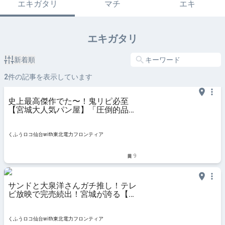
エキガタリ
マチ
エキ
エキガタリ
新着順
2
件の記事を表示しています
史上最高傑作でた〜！鬼リピ必至
【宮城大人気パン屋】「圧倒的品
数！目移りの嵐」教えて店長さん！
人気2TOP＆絶対買い6選 | くふうロ
コ仙台with東北電力フロンティア
くふうロコ仙台with東北電力フロンティア
9
サンドと大泉洋さんガチ推し！テレ
ビ放映で完売続出！宮城が誇る【ウ
ジエスーパー】「日本一」「旬が半
額」激ウマ惣菜3選 | くふうロコ仙
台with東北電力フロンティア
くふうロコ仙台with東北電力フロンティア