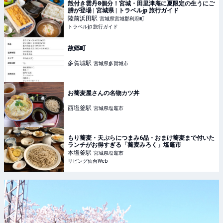
殻付き雲丹8個分！宮城・田里津庵に夏限定の生うにご
膳が登場 | 宮城県 | トラベルjp 旅行ガイド
陸前浜田
駅
宮城県宮城郡利府町
トラベルjp 旅行ガイド
故郷町
多賀城
駅
宮城県多賀城市
お蕎麦屋さんの名物カツ丼
西塩釜
駅
宮城県塩竈市
もり蕎麦・天ぷらにつまみ6品・おまけ蕎麦まで付いた
ランチがお得すぎる「蕎麦みろく」塩竈市
本塩釜
駅
宮城県塩竈市
リビング仙台Web