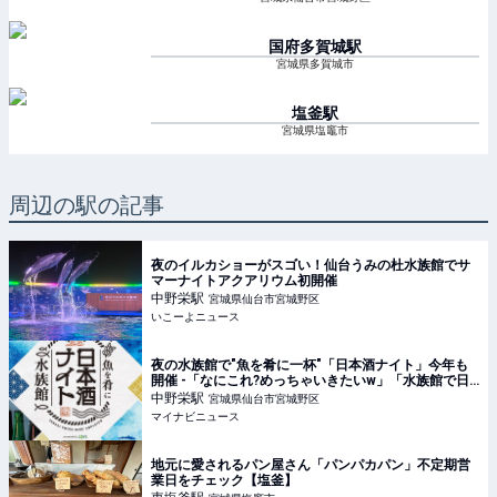
国府多賀城
駅
宮城県多賀城市
塩釜
駅
宮城県塩竈市
周辺の駅の記事
夜のイルカショーがスゴい！仙台うみの杜水族館でサ
マーナイトアクアリウム初開催
中野栄
駅
宮城県仙台市宮城野区
いこーよニュース
夜の水族館で"魚を肴に一杯"「日本酒ナイト」今年も
開催 -「なにこれ?めっちゃいきたいw」「水族館で日
本酒とか最高やないかー!!」と話題に
中野栄
駅
宮城県仙台市宮城野区
マイナビニュース
地元に愛されるパン屋さん「パンパカパン」不定期営
業日をチェック【塩釜】