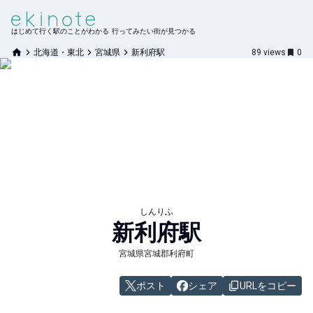
はじめて行く駅のことがわかる 行ってみたい街が見つかる
北海道・東北
宮城県
新利府駅
89
views
0
しんりふ
新利府
駅
宮城県宮城郡利府町
ポスト
シェア
URLをコピー