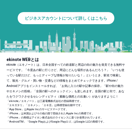
ビジネスアカウントについて詳しくはこちら
ekinote WEBとは
ekinote（エキノート）は、日本全国すべての鉄道駅と周辺の街の魅力を発見できる無料サ
ービスです。「今度あの駅に行くけど、周辺にどんな場所があるんだろう？」「いつも使
っている駅だけど、もっとディープな情報が知りたいな！」というとき、駅名で検索し
て、観光・グルメ・買い物・交通などの情報をまとめてチェックできます。iPhone /
Androidアプリをインストールすれば、「お気に入りの駅や記事の保存」「駅や街の魅力
やエキメシの投稿」「全国の駅へのチェックイン」も楽しめます。全国の駅と街で、あな
たをワクワクさせるセレンディピティ（素敵な偶然との出逢い）がありますように！
「ekinote／エキノート」は三菱電機株式会社の登録商標です。
「エキガタリ」「エキメシ」「エキ活」は商標登録出願中です。
「App Store」はApple Inc.のサービスマークです。
「iPhone」は米国およびその他の国で登録されたApple Inc.の商標です。
「iPhone」の商標はアイホン株式会社のライセンスに基づき使用されています。
「Android
TM
」「Google PlayおよびGoogle Playロゴ」はGoogle LLCの商標です。