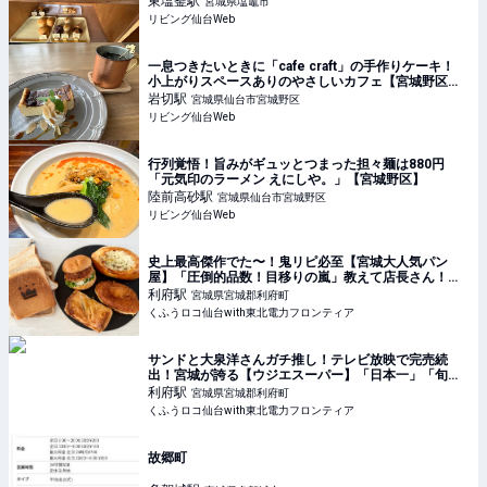
東塩釜
駅
宮城県塩竈市
リビング仙台Web
一息つきたいときに「cafe craft」の手作りケーキ！
小上がりスペースありのやさしいカフェ【宮城野区鶴
ケ谷】
岩切
駅
宮城県仙台市宮城野区
リビング仙台Web
行列覚悟！旨みがギュッとつまった担々麺は880円
「元気印のラーメン えにしや。」【宮城野区】
陸前高砂
駅
宮城県仙台市宮城野区
リビング仙台Web
史上最高傑作でた〜！鬼リピ必至【宮城大人気パン
屋】「圧倒的品数！目移りの嵐」教えて店長さん！人
気2TOP＆絶対買い6選 | くふうロコ仙台with東北電力
利府
駅
宮城県宮城郡利府町
フロンティア
くふうロコ仙台with東北電力フロンティア
サンドと大泉洋さんガチ推し！テレビ放映で完売続
出！宮城が誇る【ウジエスーパー】「日本一」「旬が
半額」激ウマ惣菜3選 | くふうロコ仙台with東北電力フ
利府
駅
宮城県宮城郡利府町
ロンティア
くふうロコ仙台with東北電力フロンティア
故郷町