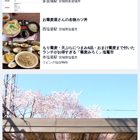
多賀城
駅
宮城県多賀城市
お蕎麦屋さんの名物カツ丼
西塩釜
駅
宮城県塩竈市
もり蕎麦・天ぷらにつまみ6品・おまけ蕎麦まで付いた
ランチがお得すぎる「蕎麦みろく」塩竈市
本塩釜
駅
宮城県塩竈市
リビング仙台Web