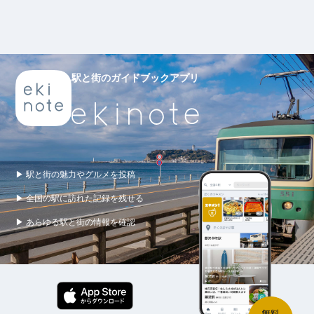
駅と街のガイドブックアプリ
▶ 駅と街の魅力やグルメを投稿
▶ 全国の駅に訪れた記録を残せる
▶ あらゆる駅と街の情報を確認