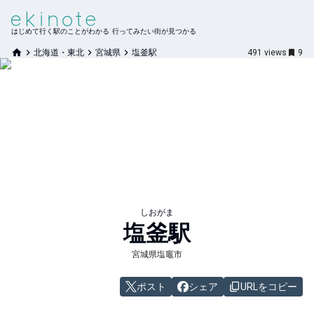
はじめて行く駅のことがわかる 行ってみたい街が見つかる
北海道・東北
宮城県
塩釜駅
491
views
9
しおがま
塩釜
駅
宮城県塩竈市
ポスト
シェア
URLをコピー