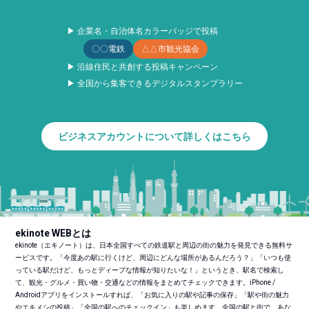
▶ 企業名・自治体名カラーバッジで投稿
〇〇電鉄
△△市観光協会
▶ 沿線住民と共創する投稿キャンペーン
▶ 全国から集客できるデジタルスタンプラリー
ビジネスアカウントについて詳しくはこちら
ekinote WEBとは
ekinote（エキノート）は、日本全国すべての鉄道駅と周辺の街の魅力を発見できる無料サ
ービスです。「今度あの駅に行くけど、周辺にどんな場所があるんだろう？」「いつも使
っている駅だけど、もっとディープな情報が知りたいな！」というとき、駅名で検索し
て、観光・グルメ・買い物・交通などの情報をまとめてチェックできます。iPhone /
Androidアプリをインストールすれば、「お気に入りの駅や記事の保存」「駅や街の魅力
やエキメシの投稿」「全国の駅へのチェックイン」も楽しめます。全国の駅と街で、あな