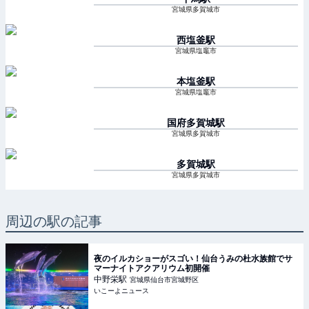
宮城県多賀城市
西塩釜
駅
宮城県塩竈市
本塩釜
駅
宮城県塩竈市
国府多賀城
駅
宮城県多賀城市
多賀城
駅
宮城県多賀城市
周辺の駅の記事
夜のイルカショーがスゴい！仙台うみの杜水族館でサ
マーナイトアクアリウム初開催
中野栄
駅
宮城県仙台市宮城野区
いこーよニュース