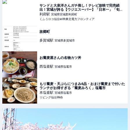
サンドと大泉洋さんガチ推し！テレビ放映で完売続
出！宮城が誇る【ウジエスーパー】「日本一」「旬が
半額」激ウマ惣菜3選 | くふうロコ仙台with東北電力フ
利府
駅
宮城県宮城郡利府町
ロンティア
くふうロコ仙台with東北電力フロンティア
故郷町
多賀城
駅
宮城県多賀城市
お蕎麦屋さんの名物カツ丼
西塩釜
駅
宮城県塩竈市
もり蕎麦・天ぷらにつまみ6品・おまけ蕎麦まで付いた
ランチがお得すぎる「蕎麦みろく」塩竈市
本塩釜
駅
宮城県塩竈市
リビング仙台Web