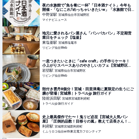
夜の水族館で"魚を肴に一杯"「日本酒ナイト」今年も
開催 -「なにこれ?めっちゃいきたいw」「水族館で日
本酒とか最高やないかー!!」と話題に
中野栄
駅
宮城県仙台市宮城野区
マイナビニュース
地元に愛されるパン屋さん「パンパカパン」不定期営
業日をチェック【塩釜】
東塩釜
駅
宮城県塩竈市
リビング仙台Web
一息つきたいときに「cafe craft」の手作りケーキ！
小上がりスペースありのやさしいカフェ【宮城野区鶴
ケ谷】
岩切
駅
宮城県仙台市宮城野区
リビング仙台Web
殻付き雲丹8個分！宮城・田里津庵に夏限定の生うにご
膳が登場 | 宮城県 | トラベルjp 旅行ガイド
陸前浜田
駅
宮城県宮城郡利府町
トラベルjp 旅行ガイド
史上最高傑作でた〜！鬼リピ必至【宮城大人気パン
屋】「圧倒的品数！目移りの嵐」教えて店長さん！人
気2TOP＆絶対買い6選 | くふうロコ仙台with東北電力
利府
駅
宮城県宮城郡利府町
フロンティア
くふうロコ仙台with東北電力フロンティア