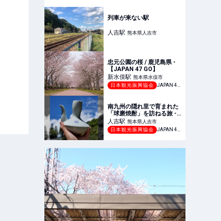
求めて走る旅
列車が来ない駅
人吉
駅
熊本県人吉市
忠元公園の桜 / 鹿児島県 -
【JAPAN 47 GO】
新水俣
駅
熊本県水俣市
日本観光振興協会
JAPAN 47 GO
南九州の隠れ里で育まれた
「球磨焼酎」を訪ねる旅 -
【JAPAN 47 GO】
人吉
駅
熊本県人吉市
日本観光振興協会
JAPAN 47 GO