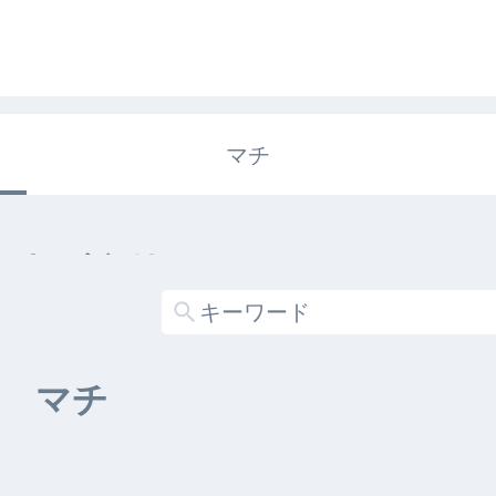
マチ
エキガタリ
する記事がありません
マチ