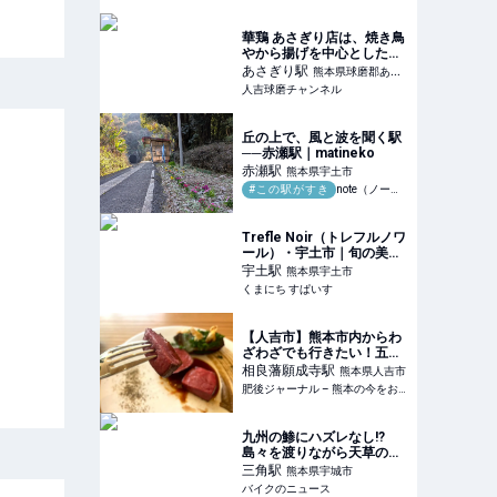
華鶏 あさぎり店は、焼き鳥
やから揚げを中心とした鶏
料理が自慢の居酒屋です。
あさぎり
駅
熊本県球磨郡あさ
新鮮な食材を使用し、豊富
人吉球磨チャンネル
ぎり町
なメニューとお酒を提供し
ています
丘の上で、風と波を聞く駅
──赤瀬駅｜matineko
赤瀬
駅
熊本県宇土市
#この駅がすき
note（ノート）
Trefle Noir（トレフルノワ
ール）・宇土市｜旬の美味
しさを味わうカジュアルフ
宇土
駅
熊本県宇土市
レンチレストラン | くまに
くまにち すぱいす
ち すぱいす
【人吉市】熊本市内からわ
ざわざでも行きたい！五感
で楽しめる至福の芸術的フ
相良藩願成寺
駅
熊本県人吉市
レンチ「Na舎tem.」（ナシ
肥後ジャーナル – 熊本の今をお届けするメディアサイト
ャトン） | 肥後ジャーナル
– 熊本の今をお届けするメ
ディアサイト
九州の鯵にハズレなし!?
島々を渡りながら天草の
『浜崎鮮魚 浜んくら』
三角
駅
熊本県宇城市
へ 美味しいアジフライを
バイクのニュース