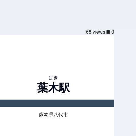
68
views
0
はき
葉木
駅
熊本県八代市