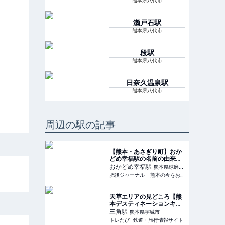
熊本県八代市
瀬戸石
駅
熊本県八代市
段
駅
熊本県八代市
日奈久温泉
駅
熊本県八代市
周辺の駅の記事
【熊本・あさぎり町】おか
どめ幸福駅の名前の由来に
もなった”幸福神社“こと
おかどめ幸福
駅
熊本県球磨郡
「岡留熊野座神社」がセル
肥後ジャーナル – 熊本の今をお届けするメディアサイト
あさぎり町
フサービスすぎる。 | 肥後
ジャーナル – 熊本の今をお
届けするメディアサイト
天草エリアの見どころ【熊
本デスティネーションキャ
ンペーン2026】 | トレたび
三角
駅
熊本県宇城市
- 鉄道・旅行情報サイト
トレたび - 鉄道・旅行情報サイト