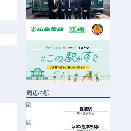
周辺の駅
鎌瀬
駅
熊本県八代市
坂本(熊本県)
駅