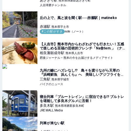
あさぎり
駅
熊本県球磨郡あさぎり町
人吉球磨チャンネル
丘の上で、風と波を聞く駅──赤瀬駅｜matineko
赤瀬
駅
熊本県宇土市
#この駅がすき
note（ノート）
【人吉市】熊本市内からわざわざでも行きたい！五感
で楽しめる至福の芸術的フレンチ「Na舎tem.」（ナシ
ャトン） | 肥後ジャーナル – 熊本の今をお届けするメ
相良藩願成寺
駅
熊本県人吉市
ディアサイト
肥後ジャーナル – 熊本の今をお届けするメディアサイト
九州の鯵にハズレなし!? 島々を渡りながら天草の
『浜崎鮮魚 浜んくら』へ 美味しいアジフライを求
めて走る旅
三角
駅
熊本県宇城市
バイクのニュース
寝台列車「ブルートレイン」に宿泊できる⁉ ブルトレ
を堪能して多良木グルメに舌鼓！
多良木
駅
熊本県球磨郡多良木町
JRE MALL Media
列車が来ない駅