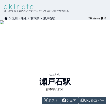
はじめて行く駅のことがわかる 行ってみたい街が見つかる
九州・沖縄
熊本県
瀬戸石駅
70
views
0
せといし
瀬戸石
駅
熊本県八代市
ポスト
シェア
URLをコピー