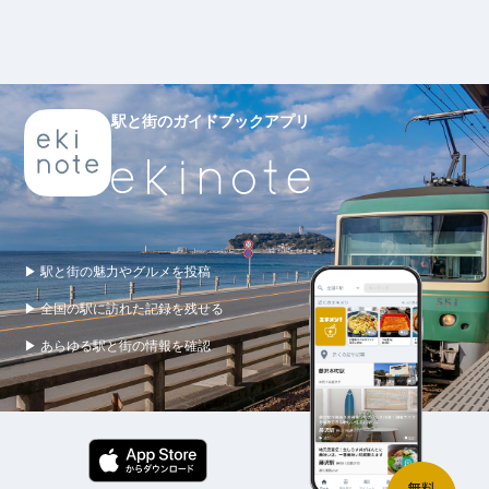
駅と街のガイドブックアプリ
▶ 駅と街の魅力やグルメを投稿
▶ 全国の駅に訪れた記録を残せる
▶ あらゆる駅と街の情報を確認