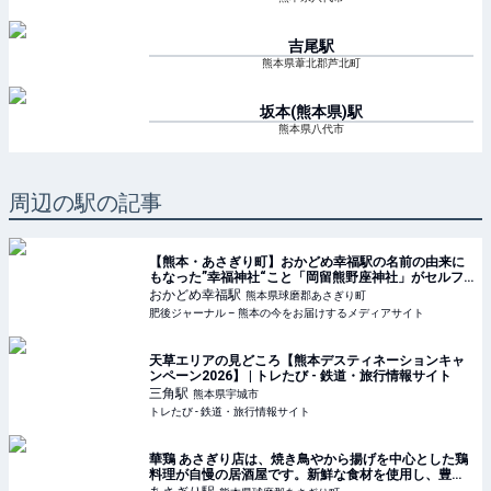
吉尾
駅
熊本県葦北郡芦北町
坂本(熊本県)
駅
熊本県八代市
周辺の駅の記事
【熊本・あさぎり町】おかどめ幸福駅の名前の由来に
もなった”幸福神社“こと「岡留熊野座神社」がセルフ
サービスすぎる。 | 肥後ジャーナル – 熊本の今をお届
おかどめ幸福
駅
熊本県球磨郡あさぎり町
けするメディアサイト
肥後ジャーナル – 熊本の今をお届けするメディアサイト
天草エリアの見どころ【熊本デスティネーションキャ
ンペーン2026】 | トレたび - 鉄道・旅行情報サイト
三角
駅
熊本県宇城市
トレたび - 鉄道・旅行情報サイト
華鶏 あさぎり店は、焼き鳥やから揚げを中心とした鶏
料理が自慢の居酒屋です。新鮮な食材を使用し、豊富
なメニューとお酒を提供しています