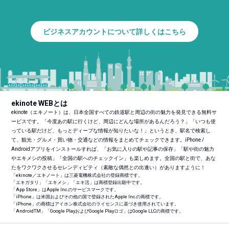
ビジネスアカウントについて詳しくはこちら
ekinote WEBとは
ekinote（エキノート）は、日本全国すべての鉄道駅と周辺の街の魅力を発見できる無料サ
ービスです。「今度あの駅に行くけど、周辺にどんな場所があるんだろう？」「いつも使
っている駅だけど、もっとディープな情報が知りたいな！」というとき、駅名で検索し
て、観光・グルメ・買い物・交通などの情報をまとめてチェックできます。iPhone /
Androidアプリをインストールすれば、「お気に入りの駅や記事の保存」「駅や街の魅力
やエキメシの投稿」「全国の駅へのチェックイン」も楽しめます。全国の駅と街で、あな
たをワクワクさせるセレンディピティ（素敵な偶然との出逢い）がありますように！
「ekinote／エキノート」は三菱電機株式会社の登録商標です。
「エキガタリ」「エキメシ」「エキ活」は商標登録出願中です。
「App Store」はApple Inc.のサービスマークです。
「iPhone」は米国およびその他の国で登録されたApple Inc.の商標です。
「iPhone」の商標はアイホン株式会社のライセンスに基づき使用されています。
「Android
TM
」「Google PlayおよびGoogle Playロゴ」はGoogle LLCの商標です。