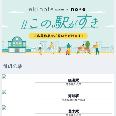
周辺の駅
鎌瀬
駅
熊本県八代市
海路
駅
熊本県葦北郡芦北町
葉木
駅
熊本県八代市