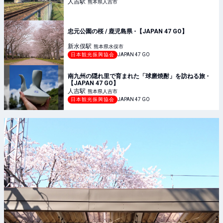
人吉
駅
熊本県人吉市
忠元公園の桜 / 鹿児島県 -【JAPAN 47 GO】
新水俣
駅
熊本県水俣市
日本観光振興協会
JAPAN 47 GO
南九州の隠れ里で育まれた「球磨焼酎」を訪ねる旅 -
【JAPAN 47 GO】
人吉
駅
熊本県人吉市
日本観光振興協会
JAPAN 47 GO