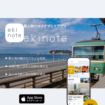
駅と街のガイドブックアプリ
▶ 駅と街の魅力やグルメを投稿
▶ 全国の駅に訪れた記録を残せる
▶ あらゆる駅と街の情報を確認