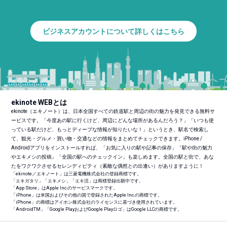
ビジネスアカウントについて詳しくはこちら
ekinote WEBとは
ekinote（エキノート）は、日本全国すべての鉄道駅と周辺の街の魅力を発見できる無料サ
ービスです。「今度あの駅に行くけど、周辺にどんな場所があるんだろう？」「いつも使
っている駅だけど、もっとディープな情報が知りたいな！」というとき、駅名で検索し
て、観光・グルメ・買い物・交通などの情報をまとめてチェックできます。iPhone /
Androidアプリをインストールすれば、「お気に入りの駅や記事の保存」「駅や街の魅力
やエキメシの投稿」「全国の駅へのチェックイン」も楽しめます。全国の駅と街で、あな
たをワクワクさせるセレンディピティ（素敵な偶然との出逢い）がありますように！
「ekinote／エキノート」は三菱電機株式会社の登録商標です。
「エキガタリ」「エキメシ」「エキ活」は商標登録出願中です。
「App Store」はApple Inc.のサービスマークです。
「iPhone」は米国およびその他の国で登録されたApple Inc.の商標です。
「iPhone」の商標はアイホン株式会社のライセンスに基づき使用されています。
「Android
TM
」「Google PlayおよびGoogle Playロゴ」はGoogle LLCの商標です。