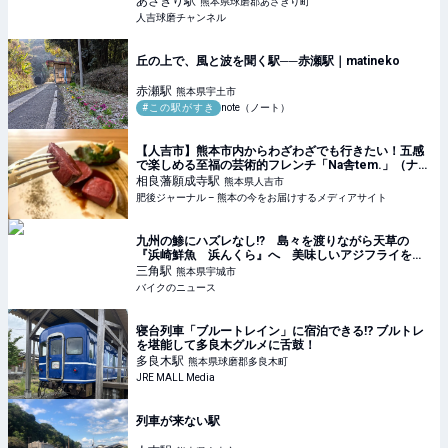
あさぎり
駅
熊本県球磨郡あさぎり町
人吉球磨チャンネル
丘の上で、風と波を聞く駅──赤瀬駅｜matineko
赤瀬
駅
熊本県宇土市
#この駅がすき
note（ノート）
【人吉市】熊本市内からわざわざでも行きたい！五感
で楽しめる至福の芸術的フレンチ「Na舎tem.」（ナシ
ャトン） | 肥後ジャーナル – 熊本の今をお届けするメ
相良藩願成寺
駅
熊本県人吉市
ディアサイト
肥後ジャーナル – 熊本の今をお届けするメディアサイト
九州の鯵にハズレなし!? 島々を渡りながら天草の
『浜崎鮮魚 浜んくら』へ 美味しいアジフライを求
めて走る旅
三角
駅
熊本県宇城市
バイクのニュース
寝台列車「ブルートレイン」に宿泊できる⁉ ブルトレ
を堪能して多良木グルメに舌鼓！
多良木
駅
熊本県球磨郡多良木町
JRE MALL Media
列車が来ない駅