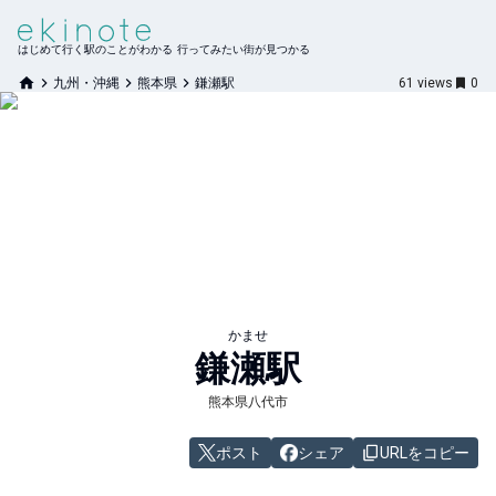
はじめて行く駅のことがわかる 行ってみたい街が見つかる
九州・沖縄
熊本県
鎌瀬駅
61
views
0
かませ
鎌瀬
駅
熊本県八代市
ポスト
シェア
URLをコピー