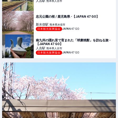
人吉
駅
熊本県人吉市
忠元公園の桜 / 鹿児島県 -【JAPAN 47 GO】
新水俣
駅
熊本県水俣市
日本観光振興協会
JAPAN 47 GO
南九州の隠れ里で育まれた「球磨焼酎」を訪ねる旅 -
【JAPAN 47 GO】
人吉
駅
熊本県人吉市
日本観光振興協会
JAPAN 47 GO