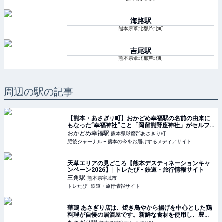
海路
駅
熊本県葦北郡芦北町
吉尾
駅
熊本県葦北郡芦北町
周辺の駅の記事
【熊本・あさぎり町】おかどめ幸福駅の名前の由来に
もなった”幸福神社“こと「岡留熊野座神社」がセルフ
サービスすぎる。 | 肥後ジャーナル – 熊本の今をお届
おかどめ幸福
駅
熊本県球磨郡あさぎり町
けするメディアサイト
肥後ジャーナル – 熊本の今をお届けするメディアサイト
天草エリアの見どころ【熊本デスティネーションキャ
ンペーン2026】 | トレたび - 鉄道・旅行情報サイト
三角
駅
熊本県宇城市
トレたび - 鉄道・旅行情報サイト
華鶏 あさぎり店は、焼き鳥やから揚げを中心とした鶏
料理が自慢の居酒屋です。新鮮な食材を使用し、豊富
なメニューとお酒を提供しています