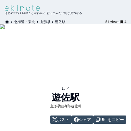
はじめて行く駅のことがわかる 行ってみたい街が見つかる
北海道・東北
山形県
遊佐駅
81
views
4
ゆざ
遊佐
駅
山形県飽海郡遊佐町
ポスト
シェア
URLをコピー