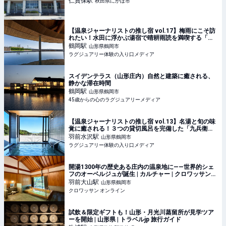
仁賀保
駅
秋田県にかほ市
【温泉ジャーナリストの推し宿 vol.17】梅雨にこそ訪
れたい！水田に浮かぶ湯宿で晴耕雨読を満喫する「ス
イデンテラス」
鶴岡
駅
山形県鶴岡市
ラグジュアリー体験の入り口メディア
スイデンテラス（山形庄内）自然と建築に癒される、
静かな滞在時間
鶴岡
駅
山形県鶴岡市
45歳からの心のラグジュアリーメディア
【温泉ジャーナリストの推し宿 vol.13】名湯と旬の味
覚に癒される！３つの貸切風呂を完備した「九兵衛別
館 珠玉や」
羽前水沢
駅
山形県鶴岡市
ラグジュアリー体験の入り口メディア
開湯1300年の歴史ある庄内の温泉地に——世界的シェ
フのオーベルジュが誕生 | カルチャー | クロワッサン
オンライン
羽前大山
駅
山形県鶴岡市
クロワッサン オンライン
試飲＆限定ギフトも！山形・月光川蒸留所が見学ツア
ーを開始 | 山形県 | トラベルjp 旅行ガイド