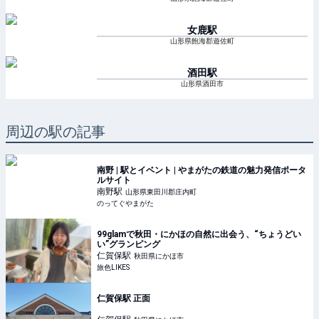
女鹿
駅
山形県飽海郡遊佐町
酒田
駅
山形県酒田市
周辺の駅の記事
南野 | 駅とイベント | やまがたの鉄道の魅力発信ポータ
ルサイト
南野
駅
山形県東田川郡庄内町
のってぐやまがた
99glamで秋田・にかほの自然に出会う、“ちょうどい
い”グランピング
仁賀保
駅
秋田県にかほ市
旅色LIKES
仁賀保駅 正面