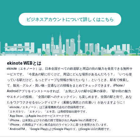
ビジネスアカウントについて詳しくはこちら
ekinote WEBとは
ekinote（エキノート）は、日本全国すべての鉄道駅と周辺の街の魅力を発見できる無料サ
ービスです。「今度あの駅に行くけど、周辺にどんな場所があるんだろう？」「いつも使
っている駅だけど、もっとディープな情報が知りたいな！」というとき、駅名で検索し
て、観光・グルメ・買い物・交通などの情報をまとめてチェックできます。iPhone /
Androidアプリをインストールすれば、「お気に入りの駅や記事の保存」「駅や街の魅力
やエキメシの投稿」「全国の駅へのチェックイン」も楽しめます。全国の駅と街で、あな
たをワクワクさせるセレンディピティ（素敵な偶然との出逢い）がありますように！
「ekinote／エキノート」は三菱電機株式会社の登録商標です。
「エキガタリ」「エキメシ」「エキ活」は商標登録出願中です。
「App Store」はApple Inc.のサービスマークです。
「iPhone」は米国およびその他の国で登録されたApple Inc.の商標です。
「iPhone」の商標はアイホン株式会社のライセンスに基づき使用されています。
「Android
TM
」「Google PlayおよびGoogle Playロゴ」はGoogle LLCの商標です。