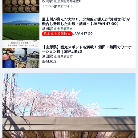
吹浦
駅
山形県飽海郡遊佐町
トラベルjp 旅行ガイド
最上川が育んだ大地と、北前船が運んだ”湊町文化”が
融合し発展した山形・酒田 -【JAPAN 47 GO】
酒田
駅
山形県酒田市
日本観光振興協会
JAPAN 47 GO
【山形県】観光スポットも満載！ 酒田・鶴岡でワーケ
ーション旅｜旅色LIKES
酒田
駅
山形県酒田市
旅色LIKES