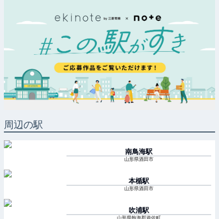
周辺の駅
南鳥海
駅
山形県酒田市
本楯
駅
山形県酒田市
吹浦
駅
山形県飽海郡遊佐町