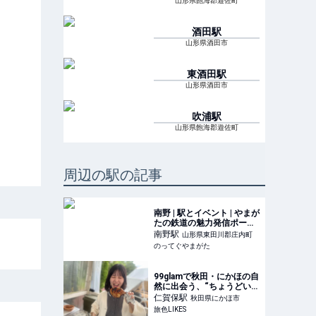
山形県飽海郡遊佐町
酒田
駅
山形県酒田市
東酒田
駅
山形県酒田市
吹浦
駅
山形県飽海郡遊佐町
周辺の駅の記事
南野 | 駅とイベント | やまが
たの鉄道の魅力発信ポータ
ルサイト
南野
駅
山形県東田川郡庄内町
のってぐやまがた
99glamで秋田・にかほの自
然に出会う、“ちょうどい
い”グランピング
仁賀保
駅
秋田県にかほ市
旅色LIKES