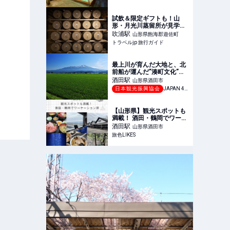
オンライン
試飲＆限定ギフトも！山
形・月光川蒸留所が見学ツ
アーを開始 | 山形県 | トラベ
吹浦
駅
山形県飽海郡遊佐町
ルjp 旅行ガイド
トラベルjp 旅行ガイド
最上川が育んだ大地と、北
前船が運んだ”湊町文化”が
融合し発展した山形・酒田
酒田
駅
山形県酒田市
-【JAPAN 47 GO】
日本観光振興協会
JAPAN 47 GO
【山形県】観光スポットも
満載！ 酒田・鶴岡でワーケ
ーション旅｜旅色LIKES
酒田
駅
山形県酒田市
旅色LIKES