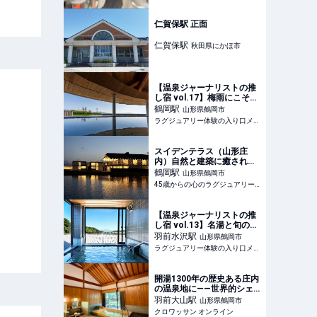
仁賀保駅 正面
仁賀保
駅
秋田県にかほ市
【温泉ジャーナリストの推
し宿 vol.17】梅雨にこそ訪
れたい！水田に浮かぶ湯宿
鶴岡
駅
山形県鶴岡市
で晴耕雨読を満喫する「ス
ラグジュアリー体験の入り口メディア
イデンテラス」
スイデンテラス（山形庄
内）自然と建築に癒され
る、静かな滞在時間
鶴岡
駅
山形県鶴岡市
45歳からの心のラグジュアリーメディア
【温泉ジャーナリストの推
し宿 vol.13】名湯と旬の味
覚に癒される！３つの貸切
羽前水沢
駅
山形県鶴岡市
風呂を完備した「九兵衛別
ラグジュアリー体験の入り口メディア
館 珠玉や」
開湯1300年の歴史ある庄内
の温泉地に——世界的シェ
フのオーベルジュが誕生 |
羽前大山
駅
山形県鶴岡市
カルチャー | クロワッサン
クロワッサン オンライン