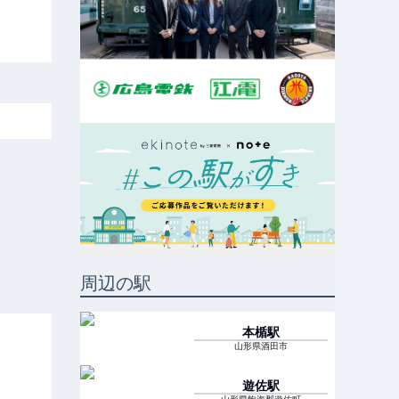
周辺の駅
本楯
駅
山形県酒田市
遊佐
駅