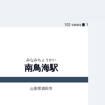
102
views
1
みなみちょうかい
南鳥海
駅
山形県酒田市