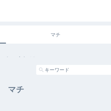
マチ
エキガタリ
する記事がありません
マチ