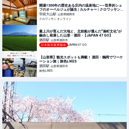
開湯1300年の歴史ある庄内の温泉地に——世界的シェ
フのオーベルジュが誕生 | カルチャー | クロワッサン
オンライン
羽前大山
駅
山形県鶴岡市
クロワッサン オンライン
最上川が育んだ大地と、北前船が運んだ”湊町文化”が
融合し発展した山形・酒田 -【JAPAN 47 GO】
酒田
駅
山形県酒田市
日本観光振興協会
JAPAN 47 GO
【山形県】観光スポットも満載！ 酒田・鶴岡でワーケ
ーション旅｜旅色LIKES
酒田
駅
山形県酒田市
旅色LIKES