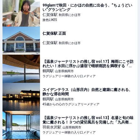
99glamで秋田・にかほの自然に出会う、“ちょうどい
い”グランピング
仁賀保
駅
秋田県にかほ市
旅色LIKES
仁賀保駅 正面
仁賀保
駅
秋田県にかほ市
【温泉ジャーナリストの推し宿 vol.17】梅雨にこそ訪
れたい！水田に浮かぶ湯宿で晴耕雨読を満喫する「ス
イデンテラス」
鶴岡
駅
山形県鶴岡市
ラグジュアリー体験の入り口メディア
スイデンテラス（山形庄内）自然と建築に癒される、
静かな滞在時間
鶴岡
駅
山形県鶴岡市
45歳からの心のラグジュアリーメディア
【温泉ジャーナリストの推し宿 vol.13】名湯と旬の味
覚に癒される！３つの貸切風呂を完備した「九兵衛別
館 珠玉や」
羽前水沢
駅
山形県鶴岡市
ラグジュアリー体験の入り口メディア