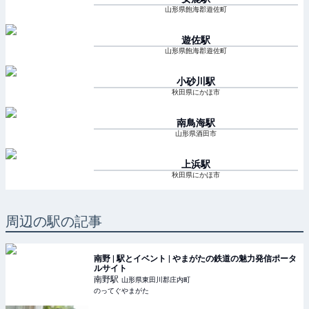
山形県飽海郡遊佐町
遊佐
駅
山形県飽海郡遊佐町
小砂川
駅
秋田県にかほ市
南鳥海
駅
山形県酒田市
上浜
駅
秋田県にかほ市
周辺の駅の記事
南野 | 駅とイベント | やまがたの鉄道の魅力発信ポータ
ルサイト
南野
駅
山形県東田川郡庄内町
のってぐやまがた