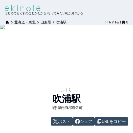
はじめて行く駅のことがわかる 行ってみたい街が見つかる
北海道・東北
山形県
吹浦駅
116
views
0
ふくら
吹浦
駅
山形県飽海郡遊佐町
ポスト
シェア
URLをコピー