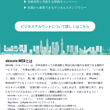
▶ 沿線住民と共創する投稿キャンペーン
▶ 全国から集客できるデジタルスタンプラリー
ビジネスアカウントについて詳しくはこちら
ekinote WEBとは
ekinote（エキノート）は、日本全国すべての鉄道駅と周辺の街の魅力を発見できる無料サ
ービスです。「今度あの駅に行くけど、周辺にどんな場所があるんだろう？」「いつも使
っている駅だけど、もっとディープな情報が知りたいな！」というとき、駅名で検索し
て、観光・グルメ・買い物・交通などの情報をまとめてチェックできます。iPhone /
Androidアプリをインストールすれば、「お気に入りの駅や記事の保存」「駅や街の魅力
やエキメシの投稿」「全国の駅へのチェックイン」も楽しめます。全国の駅と街で、あな
たをワクワクさせるセレンディピティ（素敵な偶然との出逢い）がありますように！
「ekinote／エキノート」は三菱電機株式会社の登録商標です。
「エキガタリ」「エキメシ」「エキ活」は商標登録出願中です。
「App Store」はApple Inc.のサービスマークです。
「iPhone」は米国およびその他の国で登録されたApple Inc.の商標です。
「iPhone」の商標はアイホン株式会社のライセンスに基づき使用されています。