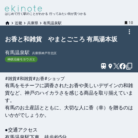
はじめて行く駅のことがわかる 行ってみたい街が見つかる
10
近畿
兵庫県
有馬温泉駅
お香と和雑貨 やまとごころ 有馬湯本坂
有馬温泉
駅
兵庫県神戸市北区
神鉄沿線モヨウガエ
#雑貨
#和雑貨
#お香
#ショップ
有馬をモチーフに調香されたお香や美しいデザインの和雑
貨など、神戸のハイカラさを感じる商品を取り揃えていま
す。

有馬のお土産話とともに、大切な人に香（幸）を贈るのは
いかがでしょうか。

●交通アクセス

有馬温泉駅下車、徒歩約5分