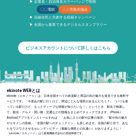
▶ 企業名・自治体名カラーバッジで投稿
〇〇電鉄
△△市観光協会
▶ 沿線住民と共創する投稿キャンペーン
▶ 全国から集客できるデジタルスタンプラリー
ビジネスアカウントについて詳しくはこちら
ekinote WEBとは
ekinote（エキノート）は、日本全国すべての鉄道駅と周辺の街の魅力を発見できる無料サ
ービスです。「今度あの駅に行くけど、周辺にどんな場所があるんだろう？」「いつも使
っている駅だけど、もっとディープな情報が知りたいな！」というとき、駅名で検索し
て、観光・グルメ・買い物・交通などの情報をまとめてチェックできます。iPhone /
Androidアプリをインストールすれば、「お気に入りの駅や記事の保存」「駅や街の魅力
やエキメシの投稿」「全国の駅へのチェックイン」も楽しめます。全国の駅と街で、あな
たをワクワクさせるセレンディピティ（素敵な偶然との出逢い）がありますように！
「ekinote／エキノート」は三菱電機株式会社の登録商標です。