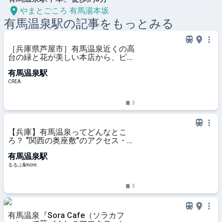
やまとごころ 有馬湯本坂
有馬温泉
駅の記事をもっとみる
［兵庫県芦屋市］有馬温泉近くの高
台の緑と花が美しい本店から、ピュ
アで愛らしいお菓子が届く「エレ・
有馬温泉駅
モンターニュ 芦屋スタンド」 | そお
だよおこの関西おいしい、おやつ紀
CREA
行
3
【兵庫】有馬温泉ってどんなとこ
ろ？ “関西の奥座敷”のアクセス・泉
質・観光スポットまで徹底ガイド｜
有馬温泉駅
るるぶ&more.
るるぶ&more.
3
有馬温泉『Sora Cafe（ソラカフ