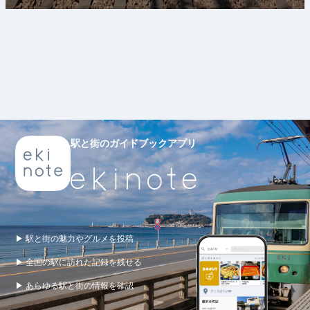
駅と街のガイドブックアプリ
▶ 駅と街の魅力やグルメを投稿
▶ 全国の駅に訪れた記録を残せる
▶ あらゆる駅と街の情報を確認