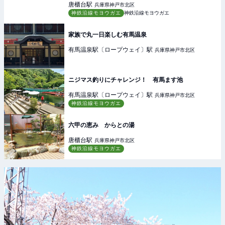
唐櫃台
駅
兵庫県神戸市北区
神鉄沿線モヨウガエ
神鉄沿線モヨウガエ
家族で丸一日楽しむ有馬温泉
有馬温泉駅〔ロープウェイ〕
駅
兵庫県神戸市北区
ニジマス釣りにチャレンジ！ 有馬ます池
有馬温泉駅〔ロープウェイ〕
駅
兵庫県神戸市北区
神鉄沿線モヨウガエ
六甲の恵み からとの湯
唐櫃台
駅
兵庫県神戸市北区
神鉄沿線モヨウガエ