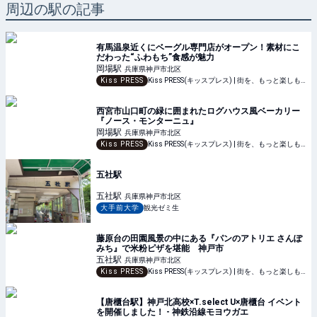
周辺の駅の記事
有馬温泉近くにベーグル専門店がオープン！素材にこ
だわった“ふわもち”食感が魅力
岡場
駅
兵庫県神戸市北区
Kiss PRESS
Kiss PRESS(キッスプレス) | 街を、もっと楽しもう
西宮市山口町の緑に囲まれたログハウス風ベーカリー
『ノース・モンターニュ』
岡場
駅
兵庫県神戸市北区
Kiss PRESS
Kiss PRESS(キッスプレス) | 街を、もっと楽しもう
五社駅
五社
駅
兵庫県神戸市北区
大手前大学
観光ゼミ生
藤原台の田園風景の中にある『パンのアトリエ さんぽ
みち』で米粉ピザを堪能 神戸市
五社
駅
兵庫県神戸市北区
Kiss PRESS
Kiss PRESS(キッスプレス) | 街を、もっと楽しもう
【唐櫃台駅】神戸北高校×T.select U×唐櫃台 イベント
を開催しました！ - 神鉄沿線モヨウガエ