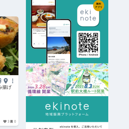
み揚げ
3
0