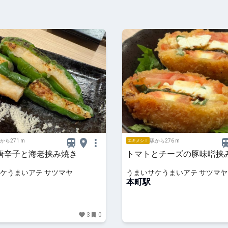
から271 m
駅から276 m
エキメシ！
唐辛子と海老挟み焼き
トマトとチーズの豚味噌挟
ケうまいアテ サツマヤ
うまいサケうまいアテ サツマヤ
本町駅
3
0