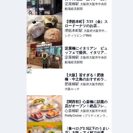
が看板、大阪は5店舗目
淀屋橋
駅
大阪府大阪市中央区
船場経済新聞
【堺筋本町】7/31（金）ス
ロードーナツのお店
「STANDARD DONUTS 堺
堺筋本町
駅
大阪府大阪市中央
筋本町店」がオープン｜シ
シティリビングWeb
区
ティリビングWeb
淀屋橋にイタリアン ビュ
ッフェで提供、イタリア製
の釜で焼く3種のピザも
淀屋橋
駅
大阪府大阪市中央区
船場経済新聞
【大阪】旨すぎる！肥後
橋・中之島のおすすめラー
メン8選！【実食】 ｜ 大阪
肥後橋
駅
大阪府大阪市西区
ルッチ
大阪ルッチ
【関西初】心斎橋に話題の
店がオープン！絶品フレン
チトーストの贅沢ブランチ |
心斎橋
駅
大阪府大阪市中央区
PrettyOnline
PrettyOnline（プリティオンライン）
〈食べログ3.5以下のうまい
店〉大阪・アメ村で台湾ト