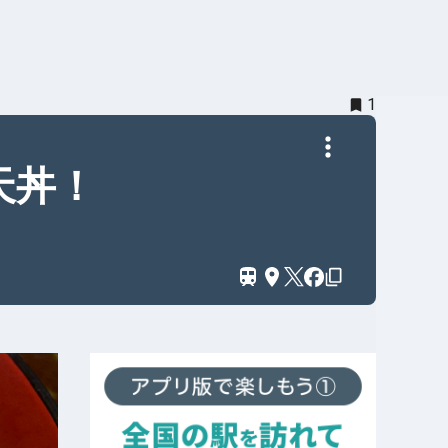
1
天丼！