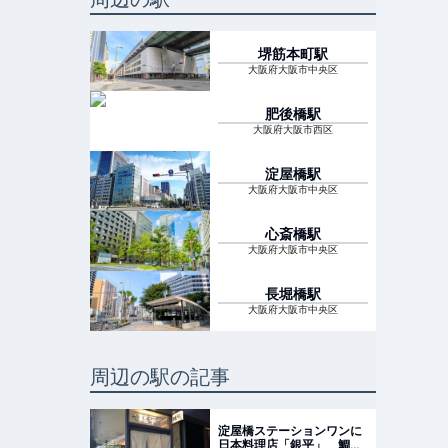
堺筋本町
駅
大阪府大阪市中央区
肥後橋
駅
大阪府大阪市西区
淀屋橋
駅
大阪府大阪市中央区
心斎橋
駅
大阪府大阪市中央区
長堀橋
駅
大阪府大阪市中央区
周辺の駅の記事
淀屋橋ステーションワンに
日本料理店「銀平」 鯛飯