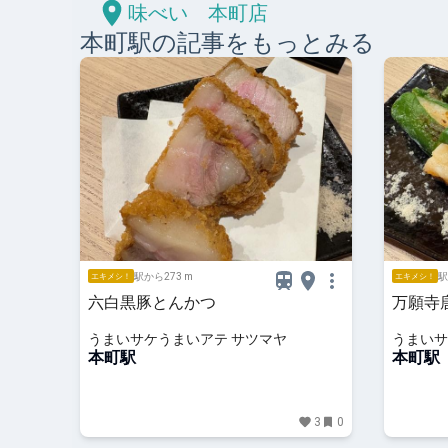
味べい 本町店
本町
駅の記事をもっとみる
駅から273 m
駅
エキメシ！
エキメシ！
六白黒豚とんかつ
万願寺
うまいサケうまいアテ サツマヤ
うまいサ
本町駅
本町駅
3
0