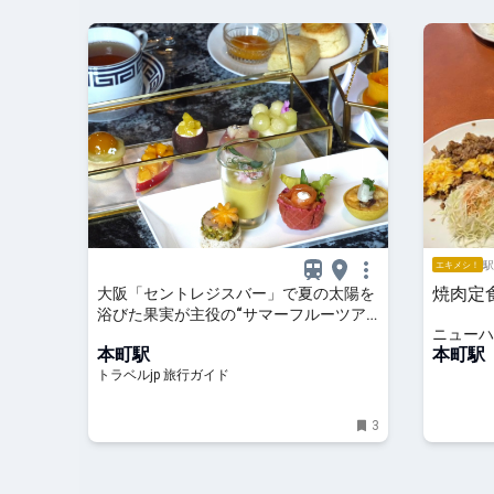
駅
エキメシ！
焼肉定
大阪「セントレジスバー」で夏の太陽を
浴びた果実が主役の“サマーフルーツア
ニューハ
フタヌーンティー” | 大阪府 | トラベルjp
本町駅
本町駅
旅行ガイド
トラベルjp 旅行ガイド
3