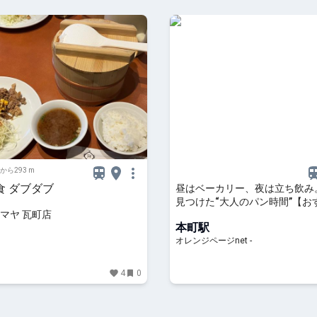
から293 m
食 ダブダブ
昼はベーカリー、夜は立ち飲み
見つけた“大人のパン時間”【お
マヤ 瓦町店
ン】 | おいしいもの発見 | オレ
本町駅
ジnet
オレンジページnet -
4
0