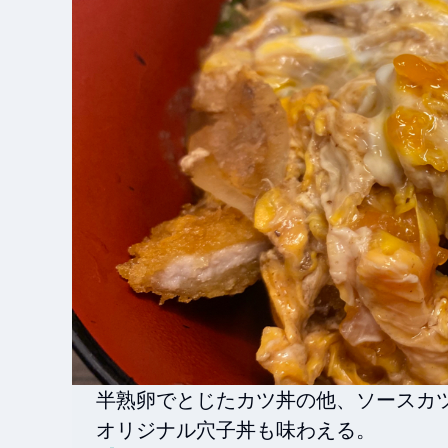
半熟卵でとじたカツ丼の他、ソースカ
オリジナル穴子丼も味わえる。