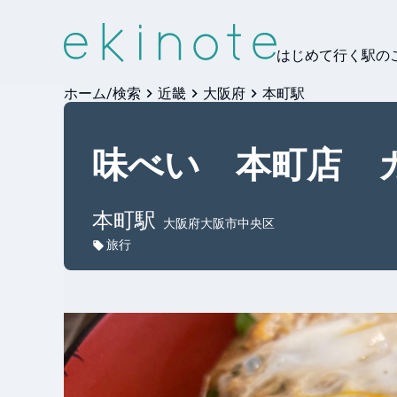
はじめて行く駅の
ホーム/検索
近畿
大阪府
本町駅
味べい 本町店 
本町
駅
大阪府大阪市中央区
旅行