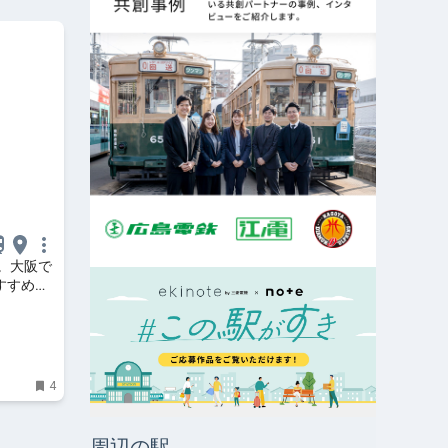
。大阪で
すすめパ
ンジペー
4
周辺の駅