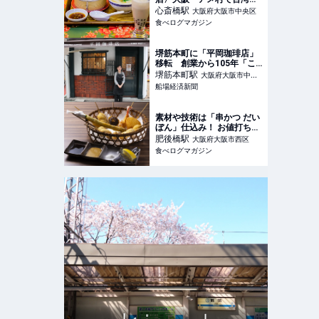
リップ！ 現地さながらの台
心斎橋
駅
大阪府大阪市中央区
湾の味を楽しめる老舗カフ
食べログマガジン
ェとは？ | 食べログマガジ
ン
堺筋本町に「平岡珈琲店」
移転 創業から105年「こ
こでも憩いの場に」
堺筋本町
駅
大阪府大阪市中央
船場経済新聞
区
素材や技術は「串かつ だい
ぼん」仕込み！ お値打ち価
格のセカンドラインが大
肥後橋
駅
大阪府大阪市西区
阪・肥後橋にオープン | 食
食べログマガジン
べログマガジン