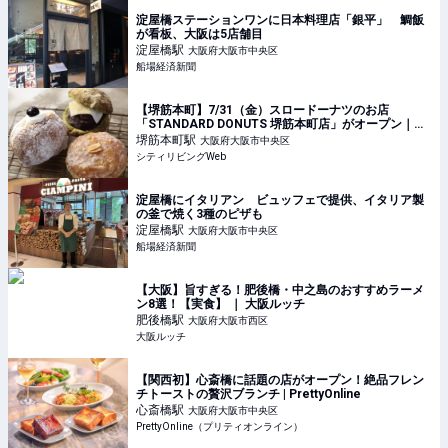
淀屋橋ステーションワンに日本料理店「銀平」 鯛飯
が看板、大阪は5店舗目
淀屋橋
駅
大阪府大阪市中央区
船場経済新聞
【堺筋本町】7/31（金）スロードーナツのお店
「STANDARD DONUTS 堺筋本町店」がオープン｜シ
ティリビングWeb
堺筋本町
駅
大阪府大阪市中央区
シティリビングWeb
淀屋橋にイタリアン ビュッフェで提供、イタリア製
の釜で焼く3種のピザも
淀屋橋
駅
大阪府大阪市中央区
船場経済新聞
【大阪】旨すぎる！肥後橋・中之島のおすすめラーメ
ン8選！【実食】 ｜ 大阪ルッチ
肥後橋
駅
大阪府大阪市西区
大阪ルッチ
【関西初】心斎橋に話題の店がオープン！絶品フレン
チトーストの贅沢ブランチ | PrettyOnline
心斎橋
駅
大阪府大阪市中央区
PrettyOnline（プリティオンライン）