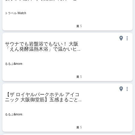
オン蚤の市やグルメも、入場は予約
なし無料
トラベル Watch
5
サウナでも岩盤浴でもない！ 大阪
「えん発酵温熱木浴」で温かいヒノ
キパウダーに全身を包まれる幸せ
【ご褒美の新定番】｜るるぶ
&more.
るるぶ&more.
5
【ザ ロイヤルパークホテル アイコ
ニック 大阪御堂筋】五感まるごと
秋色に染まる。「アフタヌーンティ
ー L'Automne（ロトンヌ）」｜る
るぶ&more.
るるぶ&more.
5