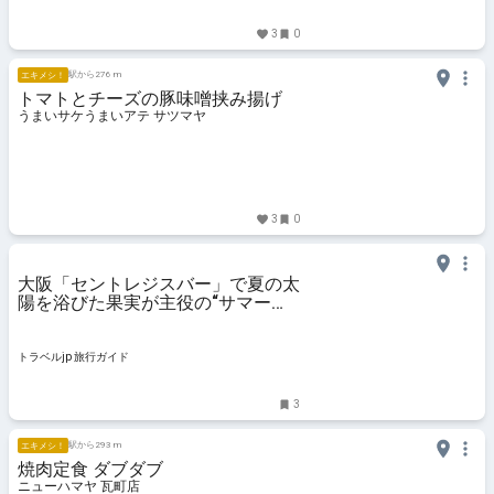
3
0
駅から276 m
エキメシ！
トマトとチーズの豚味噌挟み揚げ
うまいサケうまいアテ サツマヤ
3
0
大阪「セントレジスバー」で夏の太
陽を浴びた果実が主役の“サマーフ
ルーツアフタヌーンティー” | 大阪
府 | トラベルjp 旅行ガイド
トラベルjp 旅行ガイド
3
駅から293 m
エキメシ！
焼肉定食 ダブダブ
ニューハマヤ 瓦町店