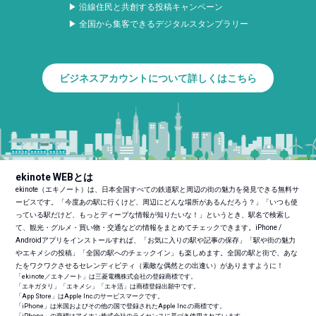
▶ 沿線住民と共創する投稿キャンペーン
▶ 全国から集客できるデジタルスタンプラリー
ビジネスアカウントについて詳しくはこちら
ekinote WEBとは
ekinote（エキノート）は、日本全国すべての鉄道駅と周辺の街の魅力を発見できる無料サ
ービスです。「今度あの駅に行くけど、周辺にどんな場所があるんだろう？」「いつも使
っている駅だけど、もっとディープな情報が知りたいな！」というとき、駅名で検索し
て、観光・グルメ・買い物・交通などの情報をまとめてチェックできます。iPhone /
Androidアプリをインストールすれば、「お気に入りの駅や記事の保存」「駅や街の魅力
やエキメシの投稿」「全国の駅へのチェックイン」も楽しめます。全国の駅と街で、あな
たをワクワクさせるセレンディピティ（素敵な偶然との出逢い）がありますように！
「ekinote／エキノート」は三菱電機株式会社の登録商標です。
「エキガタリ」「エキメシ」「エキ活」は商標登録出願中です。
「App Store」はApple Inc.のサービスマークです。
「iPhone」は米国およびその他の国で登録されたApple Inc.の商標です。