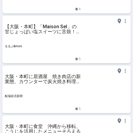
4
【大阪・本町】「Maison Sel」の
甘じょっぱい塩スイーツに舌鼓！
手みやげにもおすすめ｜るるぶ
&more.
るるぶ&more.
5
大阪・本町に居酒屋 焼き肉店の新
業態、カウンターで炭火焼き料理提
供
船場経済新聞
5
大阪・本町に食堂 沖縄から移転、
こうじを活用したメニューそろえる