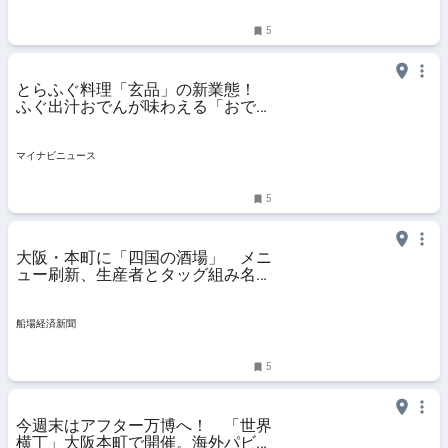
5
とらふぐ料理「玄品」の新業態！
ふぐ出汁おでんが味わえる「おでん
カウンター」
マイナビニュース
5
大阪・本町に「四国の酒場」 メニ
ュー刷新、生産者とタッグ組み名物
提供
船場経済新聞
5
今週末はアフター万博へ！ 「世界
横丁」大阪本町で開催。海外パビリ