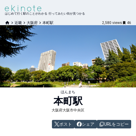
はじめて行く駅のことがわかる 行ってみたい街が見つかる
近畿
大阪府
本町駅
2,580
views
46
ほんまち
本町
駅
大阪府大阪市中央区
ポスト
シェア
URLをコピー