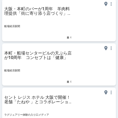
大阪・本町のバーが1周年 羊肉料
理提供「街に寄り添う店づくり」目
指す
船場経済新聞
4
本町・船場センタービルの天ぷら店
が10周年 コンセプトは「健康」
船場経済新聞
4
セント レジス ホテル 大阪で開催！
老舗「たねや 」とコラボレーショ
ンしたいちごのアフタヌーンティー
【実食レポート】
ラグジュアリー体験の入り口メディア