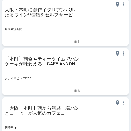
大阪・本町に創作イタリアンバル
たるワイン9種類をセルフサービス
で用意
船場経済新聞
5
【本町】朝食やティータイムでパン
ケーキが味わえる「CAFE ANNON
心斎橋店」オープン｜シティリビン
グWeb
シティリビングWeb
6
【大阪・本町】朝から満席！塩パン
とコーヒーが人気のカフェ
「Ourlog」でモーニング - 朝時
間.jp
朝時間.jp