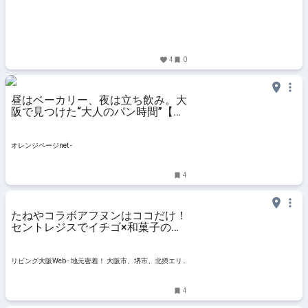
4
0
昼はベーカリー、夜は立ち飲み。大
阪で見つけた“大人のパン時間”【お
すすめパン】 | おいしいもの発見 |
オレンジページnet
オレンジページnet -
4
たねやコラボアフヌンはココだけ！
セントレジスでイチゴ×和菓子の幸
せ時間
リビング大阪Web - 地元密着！ 大阪市、堺市、北摂エリ
ア、京阪沿線ほかのグルメ、イベント、お出かけ、習い
事情報
4