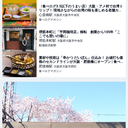
〈食べログ3.5以下のうまい店〉大阪・アメ村で台湾ト
リップ！ 現地さながらの台湾の味を楽しめる老舗カフ
ェとは？ | 食べログマガジン
心斎橋
駅
大阪府大阪市中央区
食べログマガジン
堺筋本町に「平岡珈琲店」移転 創業から105年「こ
こでも憩いの場に」
堺筋本町
駅
大阪府大阪市中央区
船場経済新聞
素材や技術は「串かつ だいぼん」仕込み！ お値打ち価
格のセカンドラインが大阪・肥後橋にオープン | 食べ
ログマガジン
肥後橋
駅
大阪府大阪市西区
食べログマガジン