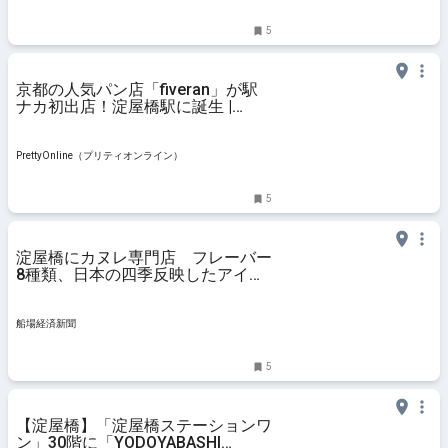
5
京都の人気パン店「fiveran」が駅
ナカ初出店！淀屋橋駅に誕生 |
PrettyOnline
PrettyOnline（プリティオンライン）
5
淀屋橋にカヌレ専門店 フレーバー
8種類、日本の四季反映したアイテ
ムも
船場経済新聞
5
【淀屋橋】「淀屋橋ステーションワ
ン」30階に「YODOYABASHI