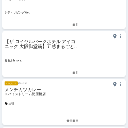
SkyTerrace Cafe & Bar」がオープ
ン｜シティリビングWeb
シティリビングWeb
5
【ザ ロイヤルパークホテル アイコ
ニック 大阪御堂筋】五感まるごと
秋色に染まる。「アフタヌーンティ
ー L'Automne（ロトンヌ）」｜る
るぶ&more.
るるぶ&more.
5
駅から93 m
エキメシ！
メンチカツカレー
スパイスドリーム淀屋橋店
出張
8
0