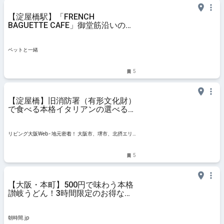
【淀屋橋駅】「FRENCH
BAGUETTE CAFE」御堂筋沿いのこ
だわり食材のお洒落カフェ＆バル♡
テラス席同伴可【大阪府・大阪市】
ペットと一緒
ペットと一緒
5
【淀屋橋】旧消防署（有形文化財）
で食べる本格イタリアンの選べるパ
スタランチ！「ダル ポンピエー
レ」
リビング大阪Web - 地元密着！ 大阪市、堺市、北摂エリ
ア、京阪沿線ほかのグルメ、イベント、お出かけ、習い
事情報
5
【大阪・本町】500円で味わう本格
讃岐うどん！3時間限定のお得な朝
うどんが美味@きりん屋本町本店 -
朝時間.jp
朝時間.jp