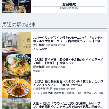
渡辺橋
駅
大阪府大阪市北区
周辺の駅の記事
スパークリングワイン付きのモーニング！「カンデオ
ホテルズ大阪ザ・タワー」内の絶景カフェへ【ご褒美
の新定番】｜るるぶ&more.
大江橋
駅
大阪府大阪市北区
るるぶ&more.
【大阪】旨すぎる！肥後橋・中之島のおすすめラーメ
ン8選！【実食】 ｜ 大阪ルッチ
肥後橋
駅
大阪府大阪市西区
大阪ルッチ
【北浜】昼は旬を彩るパスタランチ！夜はおいしいワ
インとイタリアン！「cane（カーネ）」
北浜(大阪府)
駅
大阪府大阪市中央区
リビング大阪Web - 地元密着！ 大阪市、堺市、北摂エリア、京阪沿線ほかのグルメ、イベント、お出かけ、習い事情報
大阪・北浜に「てのべたかだや北浜茶寮」がオープ
ン。土佐堀川沿いのテラス席で味わう絶品の三輪そう