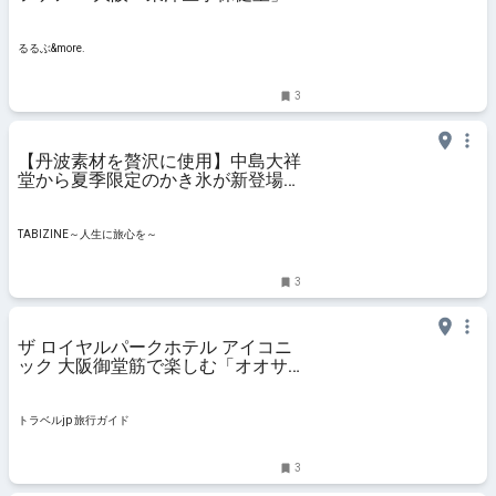
で初心者向けの1DAYレッスンに参
加｜るるぶ&more.
るるぶ&more.
3
【丹波素材を贅沢に使用】中島大祥
堂から夏季限定のかき氷が新登場！
｜兵庫県・大阪府 | TABIZINE～人生
に旅心を～
TABIZINE～人生に旅心を～
3
ザ ロイヤルパークホテル アイコニ
ック 大阪御堂筋で楽しむ「オオサ
カビール」 | 大阪府 | トラベルjp 旅
行ガイド
トラベルjp 旅行ガイド
3