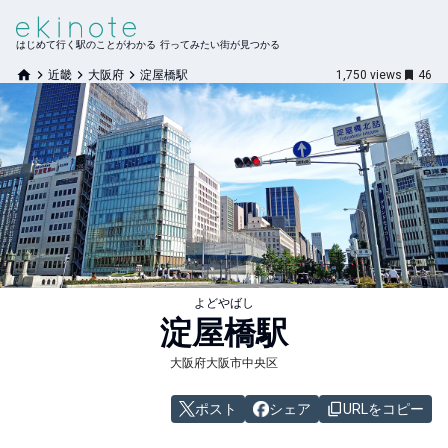
はじめて行く駅のことがわかる 行ってみたい街が見つかる
近畿
大阪府
淀屋橋駅
1,750
views
46
よどやばし
淀屋橋
駅
大阪府大阪市中央区
ポスト
シェア
URLをコピー