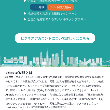
▶ 企業名・自治体名カラーバッジで投稿
〇〇電鉄
△△市観光協会
▶ 沿線住民と共創する投稿キャンペーン
▶ 全国から集客できるデジタルスタンプラリー
ビジネスアカウントについて詳しくはこちら
ekinote WEBとは
ekinote（エキノート）は、日本全国すべての鉄道駅と周辺の街の魅力を発見できる無料サ
ービスです。「今度あの駅に行くけど、周辺にどんな場所があるんだろう？」「いつも使
っている駅だけど、もっとディープな情報が知りたいな！」というとき、駅名で検索し
て、観光・グルメ・買い物・交通などの情報をまとめてチェックできます。iPhone /
Androidアプリをインストールすれば、「お気に入りの駅や記事の保存」「駅や街の魅力
やエキメシの投稿」「全国の駅へのチェックイン」も楽しめます。全国の駅と街で、あな
たをワクワクさせるセレンディピティ（素敵な偶然との出逢い）がありますように！
「ekinote／エキノート」は三菱電機株式会社の登録商標です。