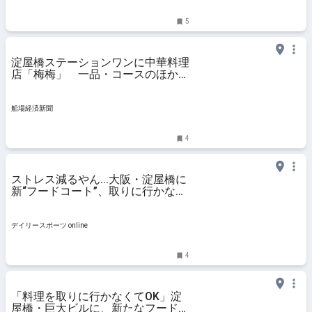
5
淀屋橋ステーションワンに中華料理
店「梅梅」 一品・コースのほか点
心も
船場経済新聞
4
ストレス減るやん...大阪・淀屋橋に
新“フードコート”、取りに行かなく
てＯＫ＆駅直結でサク飲みも/デイ
リースポーツ online
デイリースポーツ online
4
「料理を取りに行かなくてOK」淀
屋橋・巨大ビルに、新たなフードホ