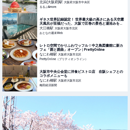
めん&季節限定のかき氷｜るるぶ&more.
北浜(大阪府)
駅
大阪府大阪市中央区
るるぶ&more.
ギネス世界記録認定！ 世界最大級の高さにある天空露
天風呂が至福だった、大阪で圧巻の景色と湯浴みを堪
能
大江橋
駅
大阪府大阪市北区
おとなの週末Web
レトロ空間でかりふわワッフル！中之島図書館に新カ
フェ「囲と囲曲」オープン | PrettyOnline
なにわ橋
駅
大阪府大阪市北区
PrettyOnline（プリティオンライン）
大阪市中央公会堂に洋食ビストロ店 在阪シェフとの
コラボメニューも
なにわ橋
駅
大阪府大阪市北区
梅田経済新聞