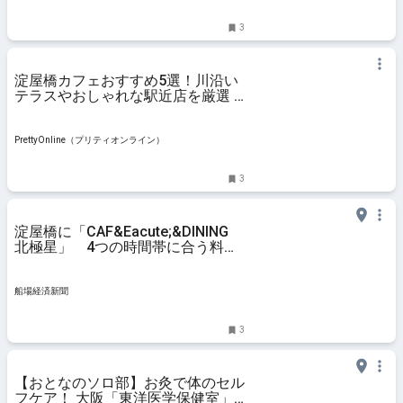
3
淀屋橋カフェおすすめ5選！川沿い
テラスやおしゃれな駅近店を厳選 |
PrettyOnline
PrettyOnline（プリティオンライン）
3
淀屋橋に「CAF&Eacute;&DINING
北極星」 4つの時間帯に合う料理
提供
船場経済新聞
3
【おとなのソロ部】お灸で体のセル
フケア！ 大阪「東洋医学保健室」