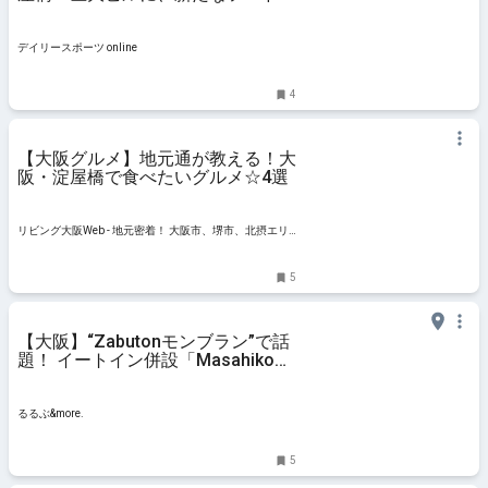
ールが誕生/デイリースポーツ
online
デイリースポーツ online
4
【大阪グルメ】地元通が教える！大
阪・淀屋橋で食べたいグルメ☆4選
リビング大阪Web - 地元密着！ 大阪市、堺市、北摂エリ
ア、京阪沿線ほかのグルメ、イベント、お出かけ、習い
事情報
5
【大阪】“Zabutonモンブラン”で話
題！ イートイン併設「Masahiko
Ozumi Paris 淀屋橋店」の人気商品
をチェック｜るるぶ&more.
るるぶ&more.
5