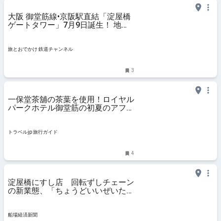
大阪 御堂筋線•京阪駅直結「淀屋橋
ゲートタワー」7月9日誕生！ 地上
11階の絶景庭園や大阪最大級シェ
アランジ、注目グルメを先取りチェ
ック！ | 旅とおでかけ 鉄道チャンネ
旅とおでかけ 鉄道チャンネル
ル
3
一保堂茶舖の茶葉を使用！ロイヤル
パークホテル御堂筋の初夏のアフタ
ヌーンティー | 大阪府 | トラベルjp
旅行ガイド
トラベルjp 旅行ガイド
4
淀屋橋にすし店 回転ずしチェーン
の新業態、「ちょうどいいぜいた
く」提供
船場経済新聞