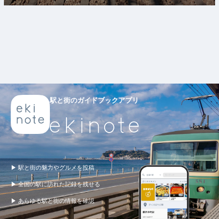
駅と街のガイドブックアプリ
▶ 駅と街の魅力やグルメを投稿
▶ 全国の駅に訪れた記録を残せる
▶ あらゆる駅と街の情報を確認