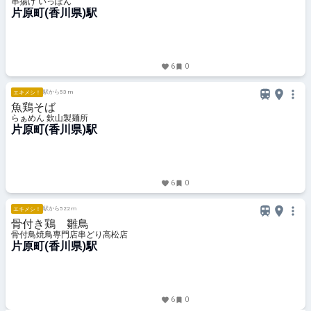
串揚げ いっぽん
片原町(香川県)駅
6
0
駅から53 m
エキメシ！
魚鶏そば
らぁめん 欽山製麺所
片原町(香川県)駅
6
0
駅から522 m
エキメシ！
骨付き鶏 雛鳥
骨付鳥焼鳥専門店串どり高松店
片原町(香川県)駅
6
0