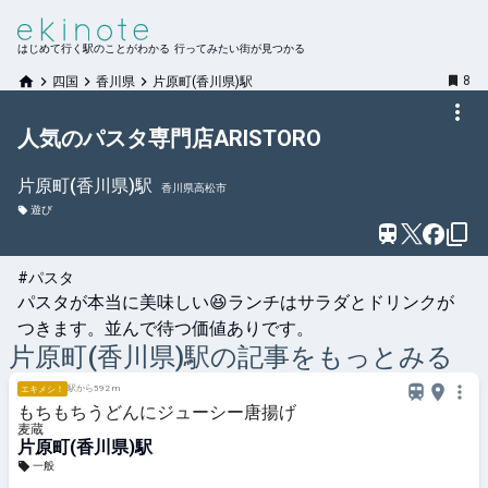
はじめて行く駅のことがわかる 行ってみたい街が見つかる
8
四国
香川県
片原町(香川県)駅
人気のパスタ専門店ARISTORO
片原町(香川県)
駅
香川県高松市
遊び
#パスタ
パスタが本当に美味しい😆ランチはサラダとドリンクが
つきます。並んで待つ価値ありです。
片原町(香川県)
駅の記事をもっとみる
駅から592 m
エキメシ！
もちもちうどんにジューシー唐揚げ
麦蔵
片原町(香川県)駅
一般