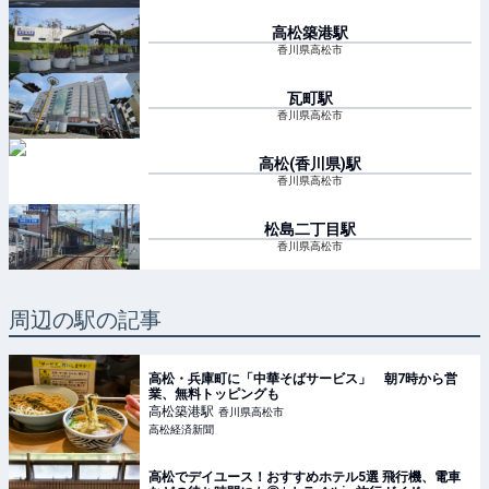
高松築港
駅
香川県高松市
瓦町
駅
香川県高松市
高松(香川県)
駅
香川県高松市
松島二丁目
駅
香川県高松市
周辺の駅の記事
高松・兵庫町に「中華そばサービス」 朝7時から営
業、無料トッピングも
高松築港
駅
香川県高松市
高松経済新聞
高松でデイユース！おすすめホテル5選 飛行機、電車