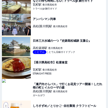
などの待ち時間にも◎ | トラベルjp 旅行ガイド
瓦町
駅
香川県高松市
トラベルjp 旅行ガイド
アンパンマン列車
高松(香川県)
駅
香川県高松市
日本三大水城の一つ『史跡高松城跡 玉藻公』
高松築港
駅
香川県高松市
ことでん
ことでん沿線ガイドブック
【香川県高松市】松屋食堂
瓦町
駅
香川県高松市
STRAIGHT PRESS
「瀬戸内そらバス」で行くお花見ツアー開催！しだれ
桜の町とイルローザの森
高松(香川県)
駅
香川県高松市
ガーカガワ
しろすずめ／とりかご -自社製造 クラフトビール