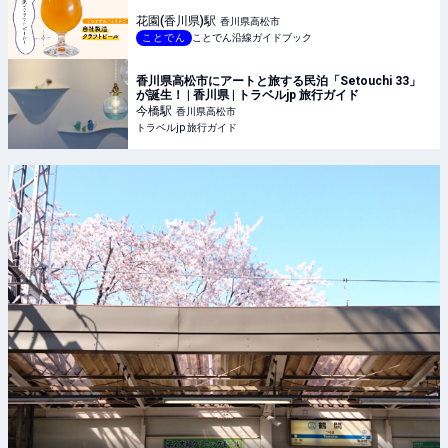
花園(香川県)
駅
香川県高松市
ことでん
ことでん沿線ガイドブック
香川県高松市にアートと旅する民泊「Setouchi 33」
が誕生！ | 香川県 | トラベルjp 旅行ガイド
今橋
駅
香川県高松市
トラベルjp 旅行ガイド