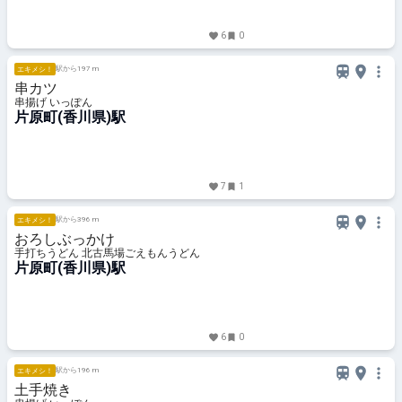
6
0
駅から197 m
エキメシ！
串カツ
串揚げ いっぽん
片原町(香川県)駅
7
1
駅から396 m
エキメシ！
おろしぶっかけ
手打ちうどん 北古馬場ごえもんうどん
片原町(香川県)駅
6
0
駅から196 m
エキメシ！
土手焼き