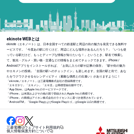
ekinote WEBとは
ekinote（エキノート）は、日本全国すべての鉄道駅と周辺の街の魅力を発見できる無料サ
ービスです。「今度あの駅に行くけど、周辺にどんな場所があるんだろう？」「いつも使
っている駅だけど、もっとディープな情報が知りたいな！」というとき、駅名で検索し
て、観光・グルメ・買い物・交通などの情報をまとめてチェックできます。iPhone /
Androidアプリをインストールすれば、「お気に入りの駅や記事の保存」「駅や街の魅力
やエキメシの投稿」「全国の駅へのチェックイン」も楽しめます。全国の駅と街で、あな
たをワクワクさせるセレンディピティ（素敵な偶然との出逢い）がありますように！
「ekinote／エキノート」は三菱電機株式会社の登録商標です。
「エキガタリ」「エキメシ」「エキ活」は商標登録出願中です。
「App Store」はApple Inc.のサービスマークです。
「iPhone」は米国およびその他の国で登録されたApple Inc.の商標です。
「iPhone」の商標はアイホン株式会社のライセンスに基づき使用されています。
「Android
TM
」「Google PlayおよびGoogle Playロゴ」はGoogle LLCの商標です。
三菱電機
ウェブサイト利用規約
個人情報保護方針について