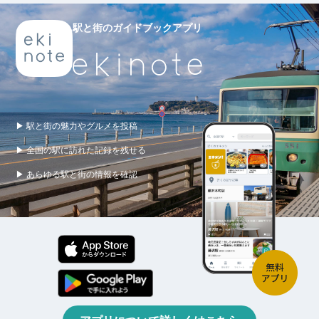
駅と街のガイドブックアプリ
▶ 駅と街の魅力やグルメを投稿
▶ 全国の駅に訪れた記録を残せる
▶ あらゆる駅と街の情報を確認