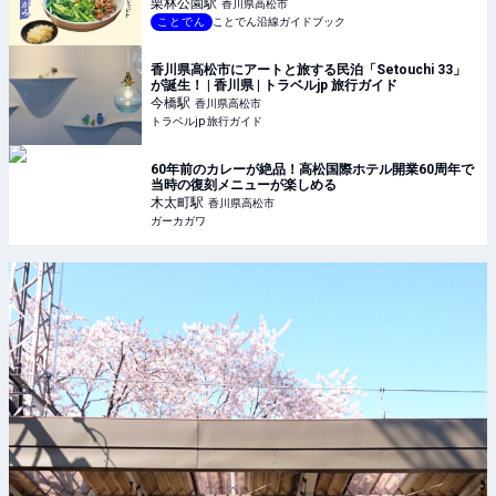
栗林公園
駅
香川県高松市
ことでん
ことでん沿線ガイドブック
香川県高松市にアートと旅する民泊「Setouchi 33」
が誕生！ | 香川県 | トラベルjp 旅行ガイド
今橋
駅
香川県高松市
トラベルjp 旅行ガイド
60年前のカレーが絶品！高松国際ホテル開業60周年で
当時の復刻メニューが楽しめる
木太町
駅
香川県高松市
ガーカガワ