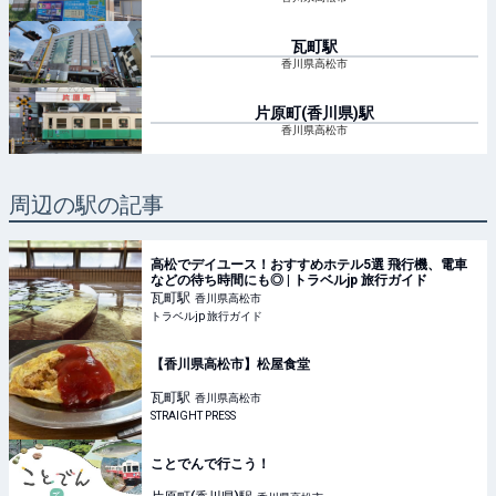
瓦町
駅
香川県高松市
片原町(香川県)
駅
香川県高松市
周辺の駅の記事
高松でデイユース！おすすめホテル5選 飛行機、電車
などの待ち時間にも◎ | トラベルjp 旅行ガイド
瓦町
駅
香川県高松市
トラベルjp 旅行ガイド
【香川県高松市】松屋食堂
瓦町
駅
香川県高松市
STRAIGHT PRESS
ことでんで行こう！