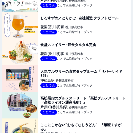
片原町(香川県)
駅
香川県高松市
ことでん
ことでん沿線ガイドブック
しろすずめ／とりかご -自社製造 クラフトビール
花園(香川県)
駅
香川県高松市
ことでん
ことでん沿線ガイドブック
食堂スマイリー -洋食タルタル定食
花園(香川県)
駅
香川県高松市
ことでん
ことでん沿線ガイドブック
人気ブルワリーの直営タップルーム『リバーサイド
351』
沖松島
駅
香川県高松市
ことでん
ことでん沿線ガイドブック
高松屈指のグルメストリート『高松グルメストリート
（高松ライオン通商店街）』
片原町(香川県)
駅
香川県高松市
ことでん
ことでん沿線ガイドブック
ここにしかない''おもてなしうどん' 『麺匠くすが
み』