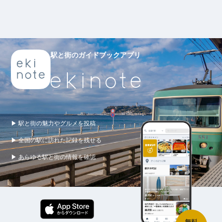
駅と街のガイドブックアプリ
▶ 駅と街の魅力やグルメを投稿
▶ 全国の駅に訪れた記録を残せる
▶ あらゆる駅と街の情報を確認