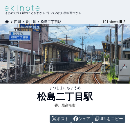
はじめて行く駅のことがわかる 行ってみたい街が見つかる
四国
香川県
松島二丁目駅
101
views
2
まつしまにちょうめ
松島二丁目
駅
香川県高松市
ポスト
シェア
URLをコピー