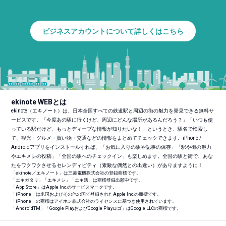
ビジネスアカウントについて詳しくはこちら
ekinote WEBとは
ekinote（エキノート）は、日本全国すべての鉄道駅と周辺の街の魅力を発見できる無料サ
ービスです。「今度あの駅に行くけど、周辺にどんな場所があるんだろう？」「いつも使
っている駅だけど、もっとディープな情報が知りたいな！」というとき、駅名で検索し
て、観光・グルメ・買い物・交通などの情報をまとめてチェックできます。iPhone /
Androidアプリをインストールすれば、「お気に入りの駅や記事の保存」「駅や街の魅力
やエキメシの投稿」「全国の駅へのチェックイン」も楽しめます。全国の駅と街で、あな
たをワクワクさせるセレンディピティ（素敵な偶然との出逢い）がありますように！
「ekinote／エキノート」は三菱電機株式会社の登録商標です。
「エキガタリ」「エキメシ」「エキ活」は商標登録出願中です。
「App Store」はApple Inc.のサービスマークです。
「iPhone」は米国およびその他の国で登録されたApple Inc.の商標です。
「iPhone」の商標はアイホン株式会社のライセンスに基づき使用されています。
「Android
TM
」「Google PlayおよびGoogle Playロゴ」はGoogle LLCの商標です。