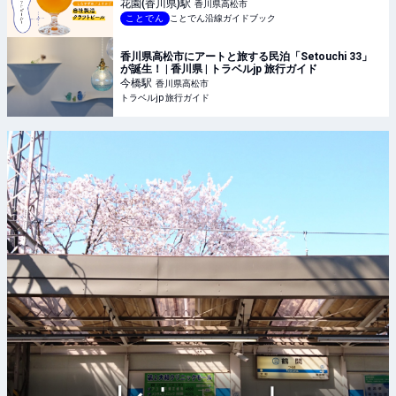
花園(香川県)
駅
香川県高松市
ことでん
ことでん沿線ガイドブック
香川県高松市にアートと旅する民泊「Setouchi 33」
が誕生！ | 香川県 | トラベルjp 旅行ガイド
今橋
駅
香川県高松市
トラベルjp 旅行ガイド