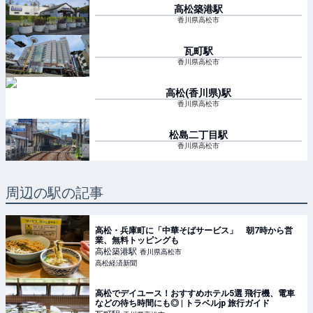
高松築港
駅
香川県高松市
瓦町
駅
香川県高松市
高松(香川県)
駅
香川県高松市
松島二丁目
駅
香川県高松市
周辺の駅の記事
高松・兵庫町に「中華そばサービス」 朝7時から営
業、無料トッピングも
高松築港
駅
香川県高松市
高松経済新聞
高松でデイユース！おすすめホテル5選 飛行機、電車
などの待ち時間にも◎ | トラベルjp 旅行ガイド