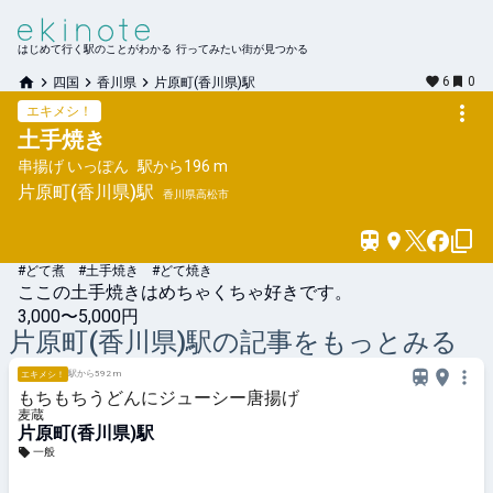
はじめて行く駅のことがわかる 行ってみたい街が見つかる
6
0
四国
香川県
片原町(香川県)駅
エキメシ！
土手焼き
串揚げ いっぽん
駅から
196 m
片原町(香川県)
駅
香川県高松市
#どて煮 #土手焼き #どて焼き
ここの土手焼きはめちゃくちゃ好きです。
3,000〜5,000円
片原町(香川県)
駅の記事をもっとみる
駅から592 m
エキメシ！
もちもちうどんにジューシー唐揚げ
麦蔵
片原町(香川県)駅
一般