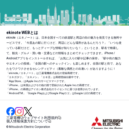
ekinote WEBとは
ekinote（エキノート）は、日本全国すべての鉄道駅と周辺の街の魅力を発見できる無料サ
ービスです。「今度あの駅に行くけど、周辺にどんな場所があるんだろう？」「いつも使
っている駅だけど、もっとディープな情報が知りたいな！」というとき、駅名で検索し
て、観光・グルメ・買い物・交通などの情報をまとめてチェックできます。iPhone /
Androidアプリをインストールすれば、「お気に入りの駅や記事の保存」「駅や街の魅力
やエキメシの投稿」「全国の駅へのチェックイン」も楽しめます。全国の駅と街で、あな
たをワクワクさせるセレンディピティ（素敵な偶然との出逢い）がありますように！
「ekinote／エキノート」は三菱電機株式会社の登録商標です。
「エキガタリ」「エキメシ」「エキ活」は商標登録出願中です。
「App Store」はApple Inc.のサービスマークです。
「iPhone」は米国およびその他の国で登録されたApple Inc.の商標です。
「iPhone」の商標はアイホン株式会社のライセンスに基づき使用されています。
「Android
TM
」「Google PlayおよびGoogle Playロゴ」はGoogle LLCの商標です。
三菱電機
ウェブサイト利用規約
個人情報保護方針について
© Mitsubishi Electric Corporation