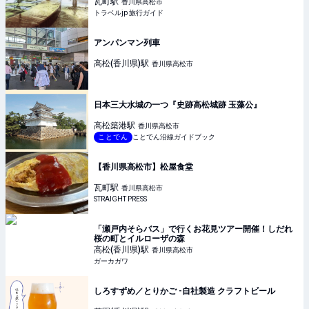
瓦町
駅
香川県高松市
トラベルjp 旅行ガイド
アンパンマン列車
高松(香川県)
駅
香川県高松市
日本三大水城の一つ『史跡高松城跡 玉藻公』
高松築港
駅
香川県高松市
ことでん
ことでん沿線ガイドブック
【香川県高松市】松屋食堂
瓦町
駅
香川県高松市
STRAIGHT PRESS
「瀬戸内そらバス」で行くお花見ツアー開催！しだれ
桜の町とイルローザの森
高松(香川県)
駅
香川県高松市
ガーカガワ
しろすずめ／とりかご -自社製造 クラフトビール