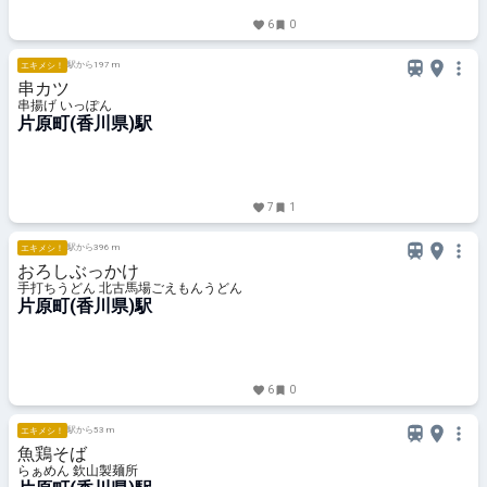
6
0
駅から197 m
エキメシ！
串カツ
串揚げ いっぽん
片原町(香川県)駅
7
1
駅から396 m
エキメシ！
おろしぶっかけ
手打ちうどん 北古馬場ごえもんうどん
片原町(香川県)駅
6
0
駅から53 m
エキメシ！
魚鶏そば
らぁめん 欽山製麺所