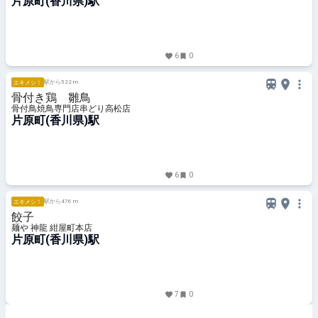
片原町(香川県)駅
6
0
駅から522 m
エキメシ！
骨付き鶏 雛鳥
骨付鳥焼鳥専門店串どり高松店
片原町(香川県)駅
6
0
駅から476 m
エキメシ！
餃子
麺や 神龍 紺屋町本店
片原町(香川県)駅
7
0