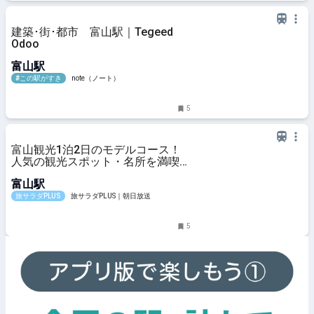
建築･街･都市 富山駅｜Tegeed
Odoo
富山駅
#この駅がすき
note（ノート）
5
富山観光1泊2日のモデルコース！
人気の観光スポット・名所を満喫で
きる王道の旅程を紹介
富山駅
旅サラダPLUS
旅サラダPLUS｜朝日放送
5