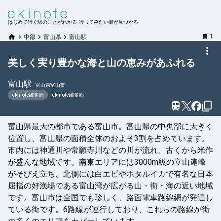
はじめて行く駅のことがわかる 行ってみたい街が見つかる
1
中部
富山県
富山駅
美しく実り豊かな海と山の恵みがあふれる
富山
駅
富山県富山市
ekinote編集部
ekinote編集部
富山県最大の都市である富山市。富山県の中央部に大きく
位置し、富山県の面積全体のおよそ3割を占めています。
市内には神通川や常願寺川などの川が流れ、古くから米作
が盛んな地域です。南東エリアには3000m級の立山連峰
がそびえ立ち、北側には白エビやホタルイカで有名な日本
屈指の好漁場である富山湾が広がる山・街・海の近い地域
です。富山市は全国でも珍しく、路面電車路線網が発達し
ている街です。6路線が運行しており、これらの路線が街