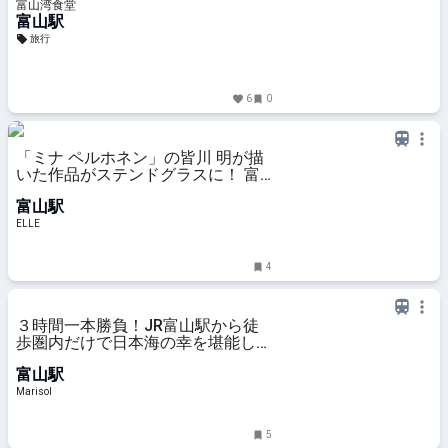
富山湾食堂
富山駅
旅行
6
0
「ミナ ペルホネン」の皆川 明が描
いた作品がステンドグラスに！ 富
山駅に常設展示
富山駅
ELLE
4
３時間一本勝負！JR富山駅から徒
歩圏内だけで日本海の幸を堪能して
きた。
富山駅
Marisol
5