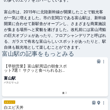
の多くのエリアをカバーしています。

富山市は、2015年に北陸新幹線が開業したことで観光客
が一気に増えました。市の玄関口である富山駅は、新幹線
開業に合わせて新駅舎がオープンし、さまざまな商業施設
が集まる場所へと変貌を遂げました。改札前には富山湾鮨
の巨大オブジェがあったり、フロアシャンデリアと呼ばれ
る、ガラスで有名な富山らしいスポットがあったりと、駅
自体も観光地として楽しむことができます。
富山
駅の記事をもっとみる
【早朝営業】富山駅周辺の朝食スポ
ット7選！ サクッと食べられるお店
からのんびりくつろげるお店までピ
富山駅
ックアップ
バスとりっぷ
3
エキメシ！
白エビ天丼