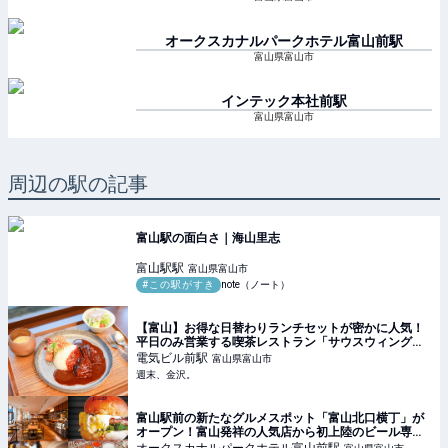
オークスカナルパークホテル富山前
駅
富山県富山市
インテック本社前
駅
富山県富山市
周辺の駅の記事
富山駅の面白さ｜海山里志
富山駅
駅
富山県富山市
#この駅がすき
note（ノート）
【富山】お得な日替わりランチセットが密かに人気！
平日のみ営業する喫茶レストラン「サウスウィング」
【富山電気ビルディング】 - 週末、金沢。
電気ビル前
駅
富山県富山市
週末、金沢。
富山駅前の新たなグルメスポット「富山北口横丁」が
オープン！富山発祥の人気店から初上陸のビール専門
店まで個性あふれるグルメが大集結♪【NEW OPEN】 -