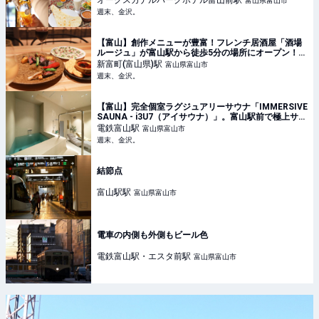
オークスカナルパークホテル富山前
駅
富山県富山市
週末、金沢。
週末、金沢。
【富山】創作メニューが豊富！フレンチ居酒屋「酒場
ルージュ」が富山駅から徒歩5分の場所にオープン！
【NEW OPEN】 - 週末、金沢。
新富町(富山県)
駅
富山県富山市
週末、金沢。
【富山】完全個室ラグジュアリーサウナ「IMMERSIVE
SAUNA - i3U7（アイサウナ）」。富山駅前で極上サウ
ナを体験してきました！ - 週末、金沢。
電鉄富山
駅
富山県富山市
週末、金沢。
結節点
富山駅
駅
富山県富山市
電車の内側も外側もビール色
電鉄富山駅・エスタ前
駅
富山県富山市