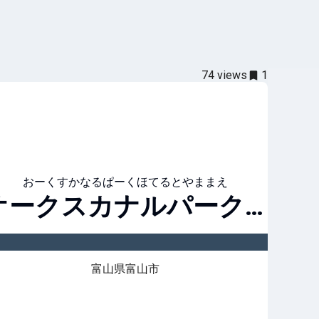
74
views
1
おーくすかなるぱーくほてるとやままえ
オークスカナルパークホテル富山前
富山県富山市