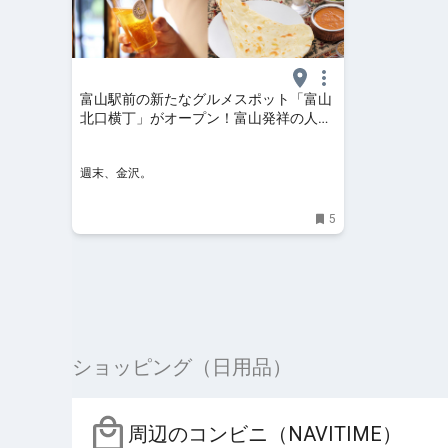
富山駅前の新たなグルメスポット「富山
北口横丁」がオープン！富山発祥の人気
店から初上陸のビール専門店まで個性あ
ふれるグルメが大集結♪【NEW OPEN】 -
週末、金沢。
週末、金沢。
5
ショッピング（日用品）
周辺のコンビニ（NAVITIME）