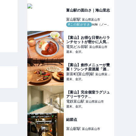
富山駅の面白さ｜海山里志
富山駅
駅
富山県富山市
#この駅がすき
note（ノート）
【富山】お得な日替わりラ
ンチセットが密かに人気！
平日のみ営業する喫茶レス
電気ビル前
駅
富山県富山市
トラン「サウスウィング」
週末、金沢。
【富山電気ビルディング】
- 週末、金沢。
【富山】創作メニューが豊
富！フレンチ居酒屋「酒場
ルージュ」が富山駅から徒
新富町(富山県)
駅
富山県富山
歩5分の場所にオープン！
週末、金沢。
市
【NEW OPEN】 - 週末、金
沢。
【富山】完全個室ラグジュ
アリーサウナ
「IMMERSIVE SAUNA -
電鉄富山
駅
富山県富山市
i3U7（アイサウナ）」。富
週末、金沢。
山駅前で極上サウナを体験
してきました！ - 週末、金
沢。
結節点
富山駅
駅
富山県富山市