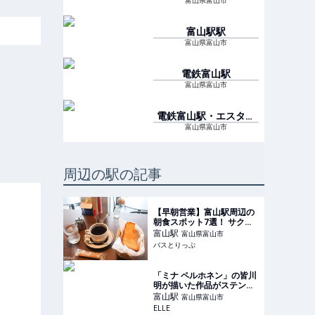
富山県富山市
富山駅
駅
富山県富山市
電鉄富山
駅
富山県富山市
電鉄富山駅・エスタ前
駅
富山県富山市
周辺の駅の記事
【早朝営業】富山駅周辺の
朝食スポット7選！ サクッ
と食べられるお店からのん
富山
駅
富山県富山市
びりくつろげるお店までピ
バスとりっぷ
ックアップ
「ミナ ペルホネン」の皆川
明が描いた作品がステンド
グラスに！ 富山駅に常設展
富山
駅
富山県富山市
示
ELLE