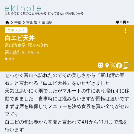
はじめて行く駅のことがわかる 行ってみたい街が見つかる
6
0
中部
富山県
富山駅
エキメシ！
白エビ天丼
富山湾食堂
駅から
0 m
富山
駅
富山県富山市
旅行
せっかく富山へ訪れたのでその美しさから『富山湾の宝
石』と言われる『白エビ天丼』をいただきました

天気はあいにく雨でしたがマルートの中にあり濡れずに移
動できました　食事時には混み合いますが回転は速いです

まずは席を確保してメニューを決め食券を買い全てがセル
フです

白エビの旬は春から初夏と言われて4月から11月まで漁を
行います