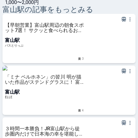
1,000〜2,000円
富山
駅の記事をもっとみる
【早朝営業】富山駅周辺の朝食スポ
ット7選！ サクッと食べられるお店
からのんびりくつろげるお店までピ
富山駅
ックアップ
バスとりっぷ
3
「ミナ ペルホネン」の皆川 明が描
いた作品がステンドグラスに！ 富
山駅に常設展示
富山駅
ELLE
4
３時間一本勝負！JR富山駅から徒
歩圏内だけで日本海の幸を堪能して