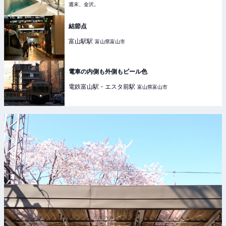
週末、金沢。
結節点
富山駅
駅
富山県富山市
電車の内側も外側もビール色
電鉄富山駅・エスタ前
駅
富山県富山市