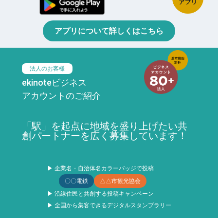
アプリについて詳しくはこちら
法人のお客様
ekinoteビジネス
アカウントのご紹介
「駅」を起点に地域を盛り上げたい共
創パートナーを広く募集しています！
▶ 企業名・自治体名カラーバッジで投稿
〇〇電鉄
△△市観光協会
▶ 沿線住民と共創する投稿キャンペーン
▶ 全国から集客できるデジタルスタンプラリー