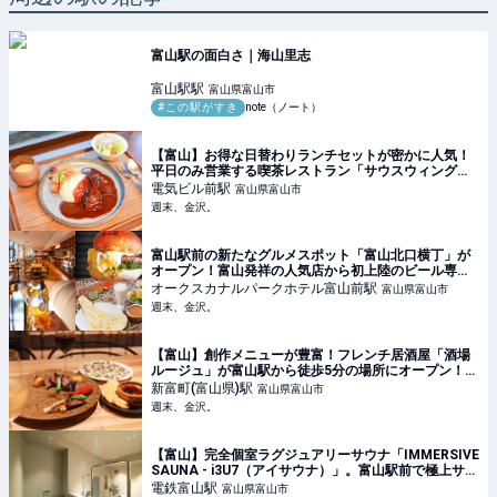
富山駅の面白さ｜海山里志
富山駅
駅
富山県富山市
#この駅がすき
note（ノート）
【富山】お得な日替わりランチセットが密かに人気！
平日のみ営業する喫茶レストラン「サウスウィング」
【富山電気ビルディング】 - 週末、金沢。
電気ビル前
駅
富山県富山市
週末、金沢。
富山駅前の新たなグルメスポット「富山北口横丁」が
オープン！富山発祥の人気店から初上陸のビール専門
店まで個性あふれるグルメが大集結♪【NEW OPEN】 -
オークスカナルパークホテル富山前
駅
富山県富山市
週末、金沢。
週末、金沢。
【富山】創作メニューが豊富！フレンチ居酒屋「酒場
ルージュ」が富山駅から徒歩5分の場所にオープン！
【NEW OPEN】 - 週末、金沢。
新富町(富山県)
駅
富山県富山市
週末、金沢。
【富山】完全個室ラグジュアリーサウナ「IMMERSIVE
SAUNA - i3U7（アイサウナ）」。富山駅前で極上サウ
ナを体験してきました！ - 週末、金沢。
電鉄富山
駅
富山県富山市