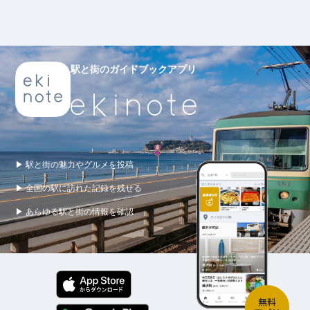
駅と街のガイドブックアプリ
▶ 駅と街の魅力やグルメを投稿
▶ 全国の駅に訪れた記録を残せる
▶ あらゆる駅と街の情報を確認