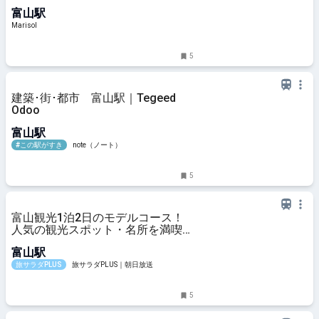
きた。
富山駅
Marisol
5
建築･街･都市 富山駅｜Tegeed
Odoo
富山駅
#この駅がすき
note（ノート）
5
富山観光1泊2日のモデルコース！
人気の観光スポット・名所を満喫で
きる王道の旅程を紹介
富山駅
旅サラダPLUS
旅サラダPLUS｜朝日放送
5