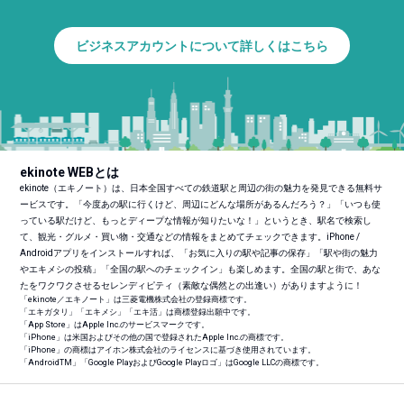
ビジネスアカウントについて詳しくはこちら
ekinote WEBとは
ekinote（エキノート）は、日本全国すべての鉄道駅と周辺の街の魅力を発見できる無料サ
ービスです。「今度あの駅に行くけど、周辺にどんな場所があるんだろう？」「いつも使
っている駅だけど、もっとディープな情報が知りたいな！」というとき、駅名で検索し
て、観光・グルメ・買い物・交通などの情報をまとめてチェックできます。iPhone /
Androidアプリをインストールすれば、「お気に入りの駅や記事の保存」「駅や街の魅力
やエキメシの投稿」「全国の駅へのチェックイン」も楽しめます。全国の駅と街で、あな
たをワクワクさせるセレンディピティ（素敵な偶然との出逢い）がありますように！
「ekinote／エキノート」は三菱電機株式会社の登録商標です。
「エキガタリ」「エキメシ」「エキ活」は商標登録出願中です。
「App Store」はApple Inc.のサービスマークです。
「iPhone」は米国およびその他の国で登録されたApple Inc.の商標です。
「iPhone」の商標はアイホン株式会社のライセンスに基づき使用されています。
「Android
TM
」「Google PlayおよびGoogle Playロゴ」はGoogle LLCの商標です。