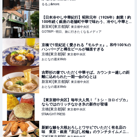
るるぶ&more.
【日本冷やし中華紀行】昭和元年（1926年）創業！約
100年続く銀座の老舗町中華で味わう、冷やし中華と
は？ / 東京都中央区銀座・歌舞伎座裏の「萬福」 -
新富町(東京都)
駅
東京都中央区
GOTRIP!
GOTRIP! - 明日、旅に行きたくなるメディア
京橋で1世紀近く愛される『モルチェ』。和牛100％の
ハンバーグと樽生ビールが極楽すぎる
京橋(東京都)
駅
東京都中央区
おとなの週末Web
吉野杉の箸でいただく中華そば。カウンター越しの距
離に込められた一期一会の心とは
新富町(東京都)
駅
東京都中央区
おとなの週末Web
【東京都中央区】毎年大人気！「トシ・ヨロイヅカ」
ならではのリッチなかき氷の新作が登場
京橋(東京都)
駅
東京都中央区
STRAIGHT PRESS
新鮮な鯵を大根おろしとワサビでいただく有名店の
味 東京・銀座『京ばし松輪』のランチタイムメニュ
ーは一択!! 美味しいアジフライを求めて走る旅
宝町(東京都)
駅
東京都中央区