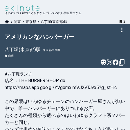
はじめて行く駅のことがわかる 行ってみたい街が見つかる
2
関東
東京都
八丁堀(東京都)駅
アメリカンなハンバーガー
八丁堀(東京都)
駅
東京都中央区
自宅
#八丁堀ランチ
店名：THE BURGER SHOP do

https://maps.app.goo.gl/YVgbmximVJXvTJvx5?g_st=ic

この界隈はいわゆるチェーンのハンバーガー屋さんが無い
中で、唯一ハンバーガーにありつけるお店。

たくさんの種類から選べるのはいわゆるクラフト系？バー
ガーと同じ。

バンズは黒めの色味でふかふかではなくちょうど良いしっ