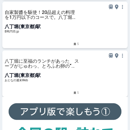
自家製醬を駆使！20品超えの料理
を1万円以下のコースで。八丁堀
〈大人の町中華 灯〉 | ブルータス|
八丁堀(東京都)駅
BRUTUS.jp
BRUTUS.jp
5
八丁堀に至福のランチがあった ス
ープがじゅわっ、とろふわ卵の“と
りそぼろ丼”が最高に旨い - おとな
八丁堀(東京都)駅
の週末Web
おとなの週末Web
5