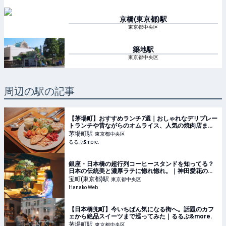
京橋(東京都)
駅
東京都中央区
築地
駅
東京都中央区
周辺の駅の記事
【茅場町】おすすめランチ7選｜おしゃれなデリプレー
トランチや昔ながらのオムライス、人気の焼肉店まで
｜るるぶ&more.
茅場町
駅
東京都中央区
るるぶ&more.
銀座・日本橋の超行列コーヒースタンドを知ってる？
日本の伝統美と濃厚ラテに惚れ惚れ。｜神田愛花の
「間違いない街、銀座。」第15回
宝町(東京都)
駅
東京都中央区
Hanako Web
【日本橋兜町】今いちばん気になる街へ。話題のカフ
ェから絶品スイーツまで巡ってみた｜るるぶ&more.
茅場町
駅
東京都中央区