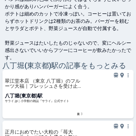
かり感がありハンバーガーによく合う。

ポテトは細めのカットで冷凍っぽい。コーヒーは置いてお
らずホットドリンクは2種類のお茶のみ。バーガーを頼む
とサラダとポテト、野菜ジュースが自動で付属する。

野菜ジュースはたいしたものじゃないので、変にヘルシー
感出さないでいいからフツーにコーヒーが飲みたかったで
す。
八丁堀(東京都)
駅の記事をもっとみる
翠江堂本店 （東京 八丁堀）のフル
ーツ大福｜フレッシュさを受け止め
る餡と皮 | サライ.jp｜小学館の雑誌
八丁堀(東京都)駅
『サライ』公式サイト
サライ.jp｜小学館の雑誌『サライ』公式サイト
3
正月におめでたい大粒の「苺大