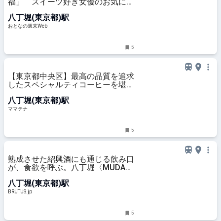
福」 スイーツ好き女優のお気に入
りは八丁堀にある老舗和菓子店の逸
八丁堀(東京都)駅
品
おとなの週末Web
5
【東京都中央区】最高の品質を追求
したスペシャルティコーヒーを堪能
できるit COFFEE八丁堀店がOPEN |
八丁堀(東京都)駅
ママテナ
ママテナ
5
熟成させた紹興酒にも通じる飲み口
が、食欲を呼ぶ。八丁堀〈MUDAN
JIANG〉 | ブルータス| BRUTUS.jp
八丁堀(東京都)駅
BRUTUS.jp
5