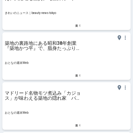
ホテル銀座築地】のほっとする東京
ステイ - きれいのニュース｜beauty
news tokyo
きれいのニュース｜beauty news tokyo
4
築地の裏路地にある昭和38年創業
『築地かつ平』で、脂身たっぷりの
大トロとんかつに出会った
おとなの週末Web
4
マドリード名物モツ煮込み「カジョ
ス」が味わえる築地の隠れ家 パプ
リカパウダーの香りに包まれて
おとなの週末Web
4