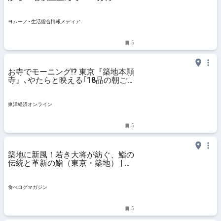
ち」！"立ち食い”海鮮ランチ | ヨム
ーノ
ヨムーノ - 生活総合情報メディア
5
お寺でモーニング!? 東京『築地本願
寺』､やたらと映える｢18品の朝ご
はん｣の麗しさ…16点ものごはんの
友でおかゆを楽しむ大人の"贅沢"
東洋経済オンライン
5
築地に新風！若き大将が紡ぐ、鮨の
伝統と革新の鮨（東京・築地） | 食
べログマガジン
食べログマガジン
5