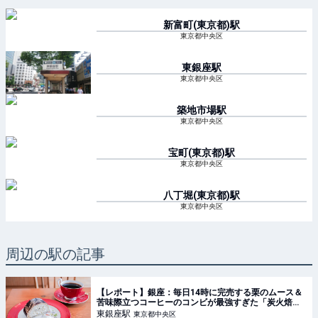
新富町(東京都)
駅
東京都中央区
東銀座
駅
東京都中央区
築地市場
駅
東京都中央区
宝町(東京都)
駅
東京都中央区
八丁堀(東京都)
駅
東京都中央区
周辺の駅の記事
【レポート】銀座：毎日14時に完売する栗のムース＆
苦味際立つコーヒーのコンビが最強すぎた「炭火焙煎
珈琲.凛 本店」8月5日より移転リニューアルオープン
東銀座
駅
東京都中央区