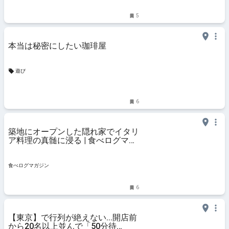
5
本当は秘密にしたい珈琲屋
遊び
6
築地にオープンした隠れ家でイタリ
ア料理の真髄に浸る | 食べログマガ
ジン
食べログマガジン
6
【東京】で行列が絶えない...開店前
から20名以上並んで「50分待