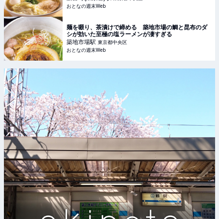
おとなの週末Web
麺を啜り、茶漬けで締める 築地市場の鯛と昆布のダ
シが効いた至極の塩ラーメンが凄すぎる
築地市場
駅
東京都中央区
おとなの週末Web