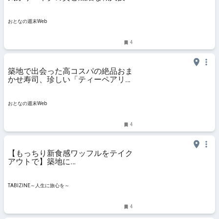
感嘆した
おとなの週末Web
4
築地で出会った高コスパの絶品おま
かせ寿司、珍しい「ティーペアリン
グ」も
おとなの週末Web
4
【もっちり新食感ワッフルをテイク
アウトで】築地に
「RE:SUNNY（リ・サニー）」オー
プン | TABIZINE～人生に旅心を～
TABIZINE～人生に旅心を～
4