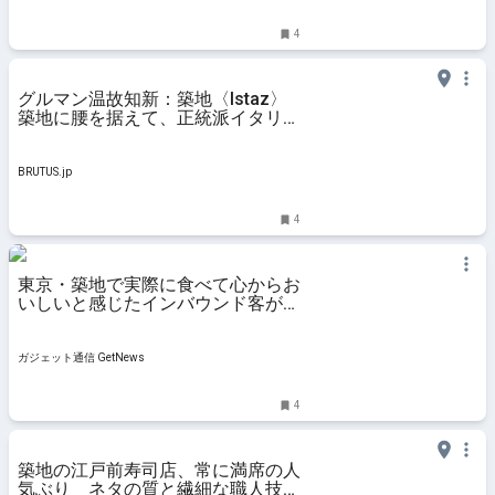
4
グルマン温故知新：築地〈Istaz〉
築地に腰を据えて、正統派イタリア
ンを極める | ブルータス|
BRUTUS.jp
BRUTUS.jp
4
東京・築地で実際に食べて心からお
いしいと感じたインバウンド客が知
らないグルメ7選|ガジェット通信
GetNews
ガジェット通信 GetNews
4
築地の江戸前寿司店、常に満席の人
気ぶり ネタの質と繊細な職人技に