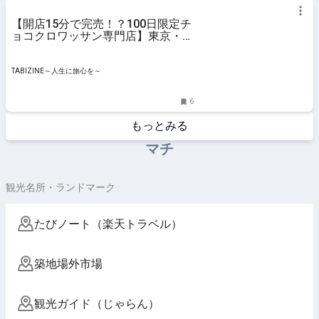
【開店15分で完売！？100日限定チ
ョコクロワッサン専門店】東京・築
地に9月30日オープン | TABIZINE～
人生に旅心を～
TABIZINE～人生に旅心を～
6
もっとみる
マチ
観光名所・ランドマーク
たびノート（楽天トラベル）
築地場外市場
観光ガイド（じゃらん）