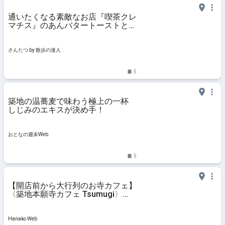
通いたくなる素敵なお店『喫茶クレ
マチス』のあんバタートーストとコ
ーヒーゼリー〜黒猫スイーツ散歩
銀座編20〜｜さんたつ by 散歩の達
人
さんたつ by 散歩の達人
5
築地の温蕎麦で味わう極上の一杯
しじみのエキスが決め手！
おとなの週末Web
5
【開店前から大行列のお寺カフェ】
〈築地本願寺カフェ Tsumugi〉
と、僧侶が教える築地本願寺の秘密
Hanako Web