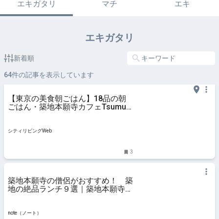
エキガタリ
マチ
エキ
エキガタリ
新着順
64
件の記事を表示しています
【東京の美食朝ごはん】18品の朝
ごはん・築地本願寺カフェTsumugi
｜シティリビングWeb
シティリビングWeb
3
築地本願寺の僧侶がおすすめ！ 築
地の絶品ランチ９選｜築地本願寺公
式
note（ノート）