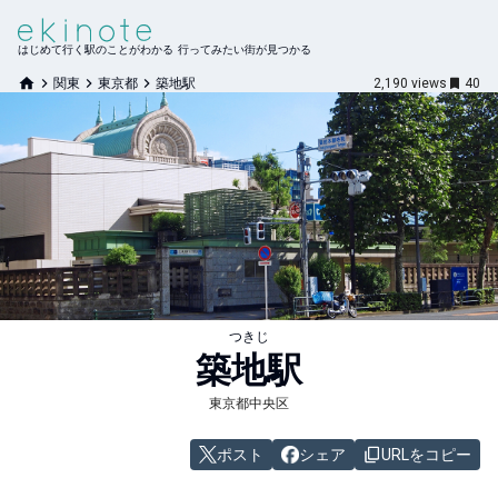
はじめて行く駅のことがわかる 行ってみたい街が見つかる
関東
東京都
築地駅
2,190
views
40
つきじ
築地
駅
東京都中央区
ポスト
シェア
URLをコピー