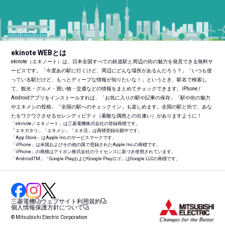
ekinote WEBとは
ekinote（エキノート）は、日本全国すべての鉄道駅と周辺の街の魅力を発見できる無料サ
ービスです。「今度あの駅に行くけど、周辺にどんな場所があるんだろう？」「いつも使
っている駅だけど、もっとディープな情報が知りたいな！」というとき、駅名で検索し
て、観光・グルメ・買い物・交通などの情報をまとめてチェックできます。iPhone /
Androidアプリをインストールすれば、「お気に入りの駅や記事の保存」「駅や街の魅力
やエキメシの投稿」「全国の駅へのチェックイン」も楽しめます。全国の駅と街で、あな
たをワクワクさせるセレンディピティ（素敵な偶然との出逢い）がありますように！
「ekinote／エキノート」は三菱電機株式会社の登録商標です。
「エキガタリ」「エキメシ」「エキ活」は商標登録出願中です。
「App Store」はApple Inc.のサービスマークです。
「iPhone」は米国およびその他の国で登録されたApple Inc.の商標です。
「iPhone」の商標はアイホン株式会社のライセンスに基づき使用されています。
「Android
TM
」「Google PlayおよびGoogle Playロゴ」はGoogle LLCの商標です。
三菱電機
ウェブサイト利用規約
個人情報保護方針について
© Mitsubishi Electric Corporation