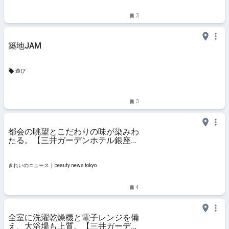
3
築地JAM
遊び
3
都会の眺望とこだわりの味が染みわ
たる。【三井ガーデンホテル銀座築
地】朝食ビュッフェ - きれいのニュ
ース｜beauty news tokyo
きれいのニュース｜beauty news tokyo
4
全室に洗濯乾燥機と電子レンジを備
え、大浴場も上質。【三井ガーデン