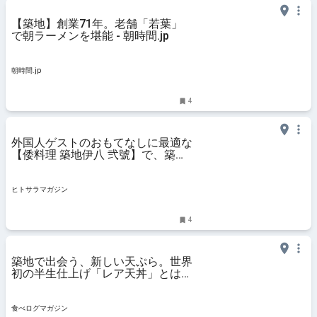
【築地】創業71年。老舗「若葉」
で朝ラーメンを堪能 - 朝時間.jp
朝時間.jp
4
外国人ゲストのおもてなしに最適な
【倭料理 築地伊八 弐號】で、築地
市場の活気と江戸の粋を堪能 │
ヒトサラマガジン
ヒトサラマガジン
4
築地で出会う、新しい天ぷら。世界
初の半生仕上げ「レア天丼」とは？
（東京・築地） | 食べログマガジン
食べログマガジン