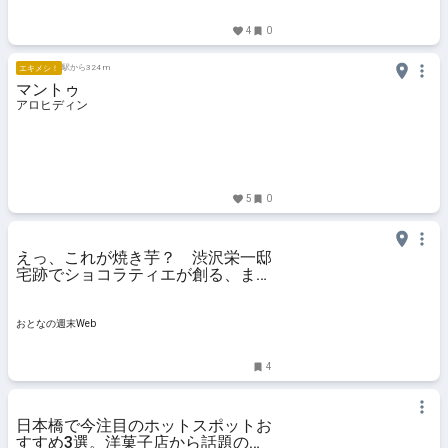
4
0
駅から324 m
エキメシ！
マントゥ
アロヒディン
5
0
えっ、これが焼き芋？ 渋沢栄一邸
宅跡でショコラティエが創る、まる
で実験のようなワクワクスイーツ体
験
おとなの週末Web
4
日本橋で今注目のホットスポットお
すすめ3選。洋菓子店から話題の複