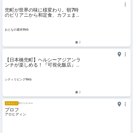
兜町が世界の味に様変わり。朝7時
のビリアニから和定食、カフェまで
1日グルメ旅
おとなの週末Web
2
【日本橋兜町】ヘルシーアジアンラ
ンチが楽しめる！『可視化飯店』｜
シティリビングWeb
シティリビングWeb
2
駅から314 m
エキメシ！
プロフ
アロヒディン