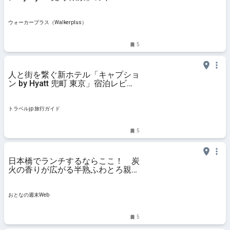
ブツアーに参加して、進化する「金
融の街」の歴史と食を再発見｜ウォ
ーカープラス
ウォーカープラス（Walkerplus）
5
人と街を繋ぐ新ホテル「キャプショ
ン by Hyatt 兜町 東京」宿泊レビュ
ー | 東京都 | トラベルjp 旅行ガイド
トラベルjp 旅行ガイド
5
日本橋でランチするならここ！ 炭
火の香りが広がる半熟ふわとろ親子
丼 - おとなの週末Web
おとなの週末Web
5