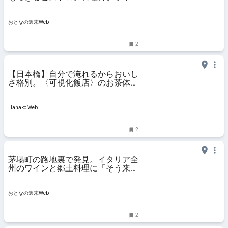
ィに驚く大人が遊べるワイン酒場
おとなの週末Web
2
【日本橋】自分で淹れるからおいし
さ格別。〈可視化飯店〉のお茶体
験。
Hanako Web
2
茅場町の路地裏で発見。イタリア全
州のワインと郷土料理に「そう来た
か！」が止まらない
おとなの週末Web
2