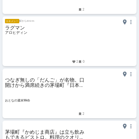
2
駅から332 m
エキメシ！
ラグマン
アロヒディン
2
0
つなぎ無しの「だんご」が名物。口
開けから満席続きの茅場町『日本橋
鳥久』
おとなの週末Web
2
茅場町『かめじま商店』は立ち飲み
もできるビストロ。料理のクオリテ