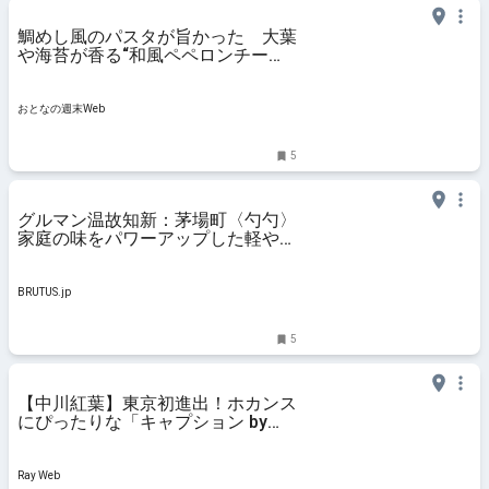
鯛めし風のパスタが旨かった 大葉
や海苔が香る“和風ペペロンチー
ノ”の奥深さ！
おとなの週末Web
5
グルマン温故知新：茅場町〈勺勺〉
家庭の味をパワーアップした軽やか
台日中華 | ブルータス| BRUTUS.jp
BRUTUS.jp
5
【中川紅葉】東京初進出！ホカンス
にぴったりな「キャプション by
Hyatt 兜町 東京」をご紹介♡
Ray Web