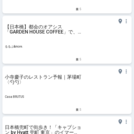
5
【日本橋】都会のオアシス
「GARDEN HOUSE COFFEE」で、
心癒やされる至福のカフェ時間｜る
るぶ&more.
るるぶ&more.
5
小寺慶子のレストラン予報｜茅場町
〈勺勺〉
Casa BRUTUS
5
日本橋兜町で街歩き！「キャプショ
ン by Hyatt 兜町 東京」のイマーシ