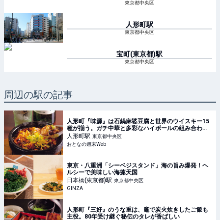
東京都中央区
人形町
駅
東京都中央区
宝町(東京都)
駅
東京都中央区
周辺の駅の記事
人形町『味源』は石鍋麻婆豆腐と世界のウイスキー15
種が揃う。ガチ中華と多彩なハイボールの組み合わせ
を楽しめる
人形町
駅
東京都中央区
おとなの週末Web
東京・八重洲「シーベジスタンド」海の旨み爆発！ヘ
ルシーで美味しい海藻天国
日本橋(東京都)
駅
東京都中央区
GINZA
人形町『三好』のうな重は、竈で炭火炊きしたご飯も
主役。80年受け継ぐ秘伝のタレが香ばしい