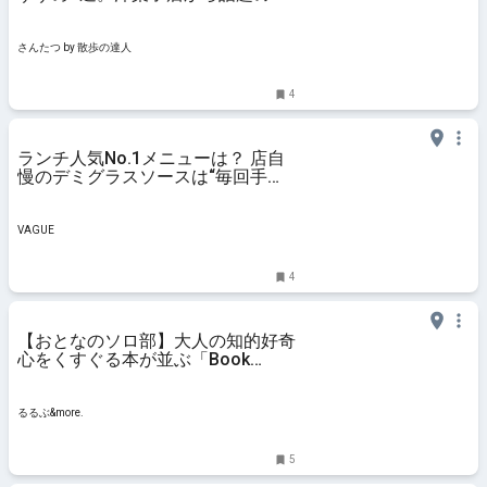
合ビルまで“日本のウォール街”がパ
ワフルだ！｜さんたつ by 散歩の達
人
さんたつ by 散歩の達人
4
ランチ人気No.1メニューは？ 店自
慢のデミグラスソースは“毎回手作
り”！ 途中下車しても食べたい町洋
食の味とは【何度でも行きたい町洋
食＃25】 | VAGUE(ヴァーグ)
VAGUE
4
【おとなのソロ部】大人の知的好奇
心をくすぐる本が並ぶ「Book
Lounge Kable」で、ひとり時間を
楽しむ｜るるぶ&more.
るるぶ&more.
5