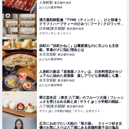
人形町
駅
東京都中央区
おとなの週末Web
漢方薬剤師監修「TYNK（ティンク）」、ひと味違う
クラフトハーブティーのひみつ | フード | クロワッサン
オンライン
日本橋(東京都)
駅
東京都中央区
クロワッサン オンライン
浜町の『浜町かねこ』は蕎麦屋なのに天ぷらも主役
級。常連が〆に悩む理由とは
水天宮前
駅
東京都中央区
おとなの週末Web
人形町の新店『居酒屋ノスケ』は、日本料理店がカジ
ュアルに始めた居酒屋 蒸しアワビも茶碗蒸しも驚き
の価格で
水天宮前
駅
東京都中央区
おとなの週末Web
翠江堂本店 （東京 八丁堀）のフルーツ大福｜フレッシ
ュさを受け止める餡と皮 | サライ.jp｜小学館の雑誌
『サライ』公式サイト
八丁堀(東京都)
駅
東京都中央区
サライ.jp｜小学館の雑誌『サライ』公式サイト
正月におめでたい大粒の「苺大福」 スイーツ好き女
優のお気に入りは八丁堀にある老舗和菓子店の逸品