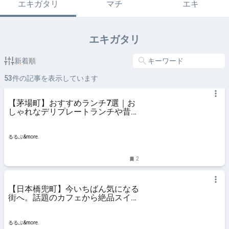
エキガタリ
マチ
エキ
エキガタリ
新着順
53
件の記事を表示しています
【茅場町】おすすめランチ7選｜お
しゃれなデリプレートランチや昔な
がらのオムライス、人気の焼肉店ま
で｜るるぶ&more.
るるぶ&more.
2
【日本橋兜町】今いちばん気になる
街へ。話題のカフェから絶品スイー
ツまで巡ってみた｜るるぶ&more.
るるぶ&more.