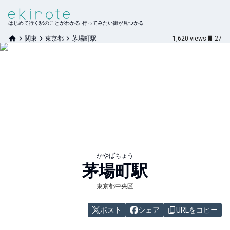
はじめて行く駅のことがわかる 行ってみたい街が見つかる
関東
東京都
茅場町駅
1,620
views
27
かやばちょう
茅場町
駅
東京都中央区
ポスト
シェア
URLをコピー