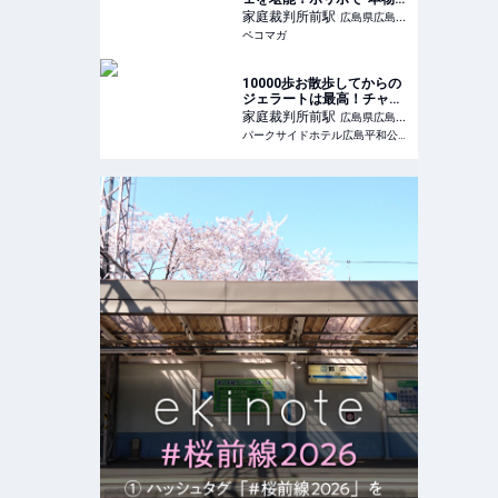
味”をいただきます！
家庭裁判所前
駅
広島県広島市
ペコマガ
中区
10000歩お散歩してからの
ジェラートは最高！チャラ
です笑。 Dolce e
家庭裁判所前
駅
広島県広島市
Salato dal polipo ドルチ
パークサイドホテル広島平和公園前
中区
ェ エ サラート ダル ポリポ
:: 広島のビジネスホテルな
らパークサイドホテル広島
平和公園前