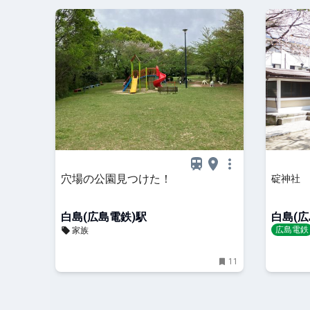
穴場の公園見つけた！
碇神社
白島(広島電鉄)駅
白島(広
広島電鉄
家族
イト Dive!
11