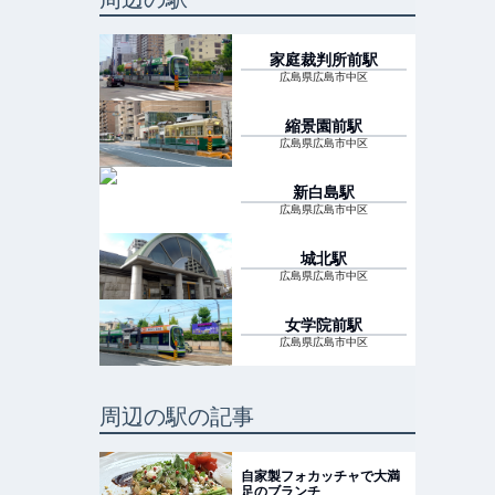
家庭裁判所前
駅
広島県広島市中区
縮景園前
駅
広島県広島市中区
新白島
駅
広島県広島市中区
城北
駅
広島県広島市中区
女学院前
駅
広島県広島市中区
周辺の駅の記事
自家製フォカッチャで大満
足のブランチ