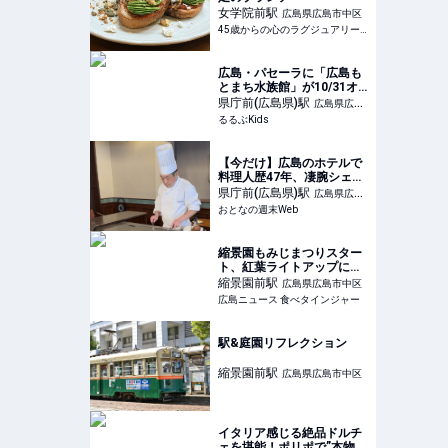
女学院前
駅
広島県広島市中区
45歳からの心のラグジュアリーメディア
広島・パセーラに「広島も
とまち水族館」が10/31オ
ープン！洞窟、森、水中世
県庁前(広島県)
駅
広島県広島
界など8つのエリアでアー
るるぶKids
市中区
トと生命が共演 | るるぶ
Kids
【今だけ】広島のホテルで
料理人歴47年、凄腕シェフ
のコースを堪能 「黄綬褒
県庁前(広島県)
駅
広島県広島
章」受章記念！ - おとなの
おとなの週末Web
市中区
週末Web
縮景園もみじまつりスター
ト、紅葉ライトアップにカ
フェ営業・着物体験も
縮景園前
駅
広島県広島市中区
広島ニュース 食べタインジャー
駅&庭園リフレクション
縮景園前
駅
広島県広島市中区
イタリア感じる絶品ドルチ
ェを堪能！ポリポで”本物の