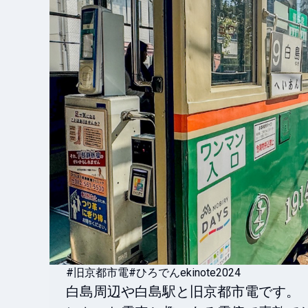
#旧京都市電
#ひろでんekinote2024
白島周辺や白島駅と旧京都市電です。
