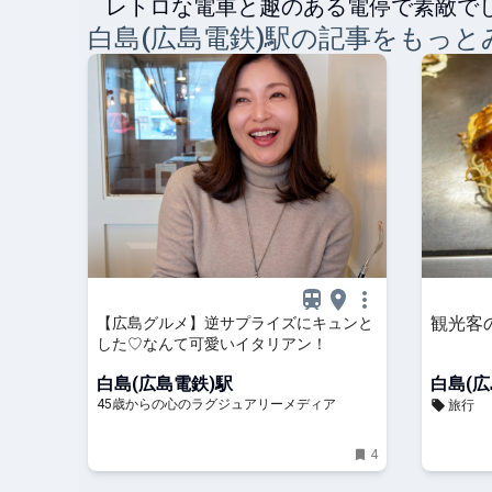
レトロな電車と趣のある電停で素敵で
白島(広島電鉄)
駅の記事をもっと
観光客
【広島グルメ】逆サプライズにキュンと
した♡なんて可愛いイタリアン！
白島(広島電鉄)駅
白島(広
45歳からの心のラグジュアリーメディア
旅行
4