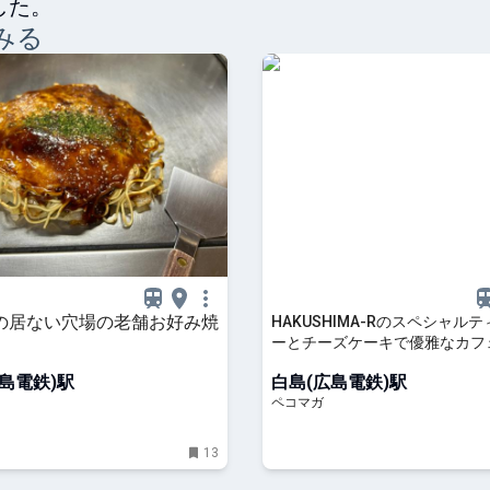
した。
みる
の居ない穴場の老舗お好み焼
HAKUSHIMA-Rのスペシャル
ーとチーズケーキで優雅なカフ
島電鉄)駅
白島(広島電鉄)駅
ペコマガ
13