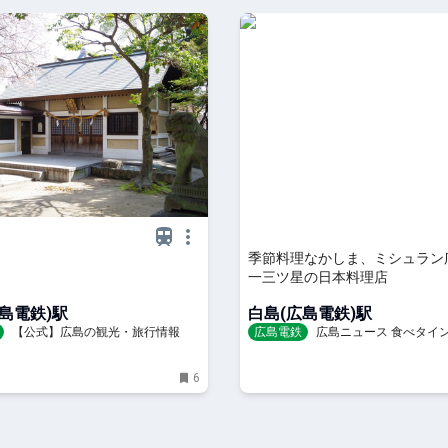
季節料理なかしま、ミシュラン
一三ツ星の日本料理店
島電鉄)駅
白島(広島電鉄)駅
【公式】広島の観光・旅行情報サ
広島電鉄
広島ニュース 食べタイ
 Hiroshima
6