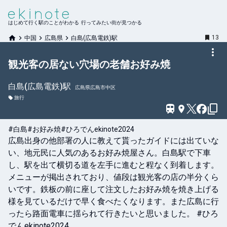
はじめて行く駅のことがわかる 行ってみたい街が見つかる
13
中国
広島県
白島(広島電鉄)駅
観光客の居ない穴場の老舗お好み焼
白島(広島電鉄)
駅
広島県広島市中区
旅行
#白島
#お好み焼
#ひろでんekinote2024
広島出身の他部署の人に教えて貰ったガイドには出ていな
い、地元民に人気のあるお好み焼屋さん。白島駅で下車
し、駅を出て横切る道を左手に進むと程なく到着します。
メニューが掲出されており、値段は観光客の店の半分くら
いです。鉄板の前に座して注文したお好み焼を焼き上げる
様を見ているだけで早く食べたくなります。また広島に行
ったら路面電車に揺られて行きたいと思いました。 #ひろ
でんekinote2024