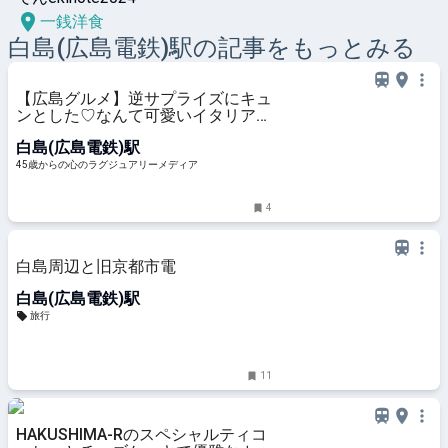
一銭洋食
白島(広島電鉄)
駅の記事をもっとみる
【広島グルメ】逆サプライズにキュ
ンとした♡なんて可愛いイタリア
ン！
白島(広島電鉄)駅
45歳からの心のラグジュアリーメディア
4
白島周辺と旧京都市電
白島(広島電鉄)駅
旅行
11
HAKUSHIMA-Rのスペシャルティコ