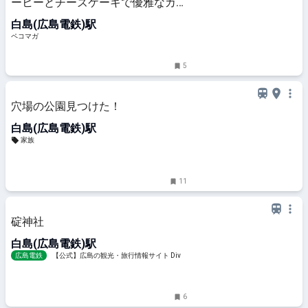
ーヒーとチーズケーキで優雅なカフ
ェタイム
白島(広島電鉄)駅
ペコマガ
5
穴場の公園見つけた！
白島(広島電鉄)駅
家族
11
碇神社
白島(広島電鉄)駅
広島電鉄
【公式】広島の観光・旅行情報サイト Dive!
Hiroshima
6