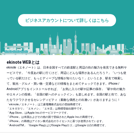
ビジネスアカウントについて詳しくはこちら
ekinote WEBとは
ekinote（エキノート）は、日本全国すべての鉄道駅と周辺の街の魅力を発見できる無料サ
ービスです。「今度あの駅に行くけど、周辺にどんな場所があるんだろう？」「いつも使
っている駅だけど、もっとディープな情報が知りたいな！」というとき、駅名で検索し
て、観光・グルメ・買い物・交通などの情報をまとめてチェックできます。iPhone /
Androidアプリをインストールすれば、「お気に入りの駅や記事の保存」「駅や街の魅力
やエキメシの投稿」「全国の駅へのチェックイン」も楽しめます。全国の駅と街で、あな
たをワクワクさせるセレンディピティ（素敵な偶然との出逢い）がありますように！
「ekinote／エキノート」は三菱電機株式会社の登録商標です。
「エキガタリ」「エキメシ」「エキ活」は商標登録出願中です。
「App Store」はApple Inc.のサービスマークです。
「iPhone」は米国およびその他の国で登録されたApple Inc.の商標です。
「iPhone」の商標はアイホン株式会社のライセンスに基づき使用されています。
「Android
TM
」「Google PlayおよびGoogle Playロゴ」はGoogle LLCの商標です。