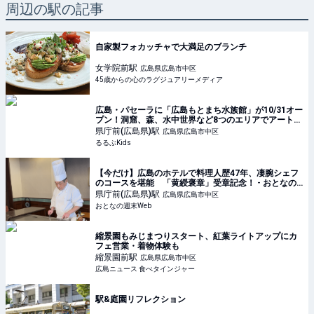
周辺の駅の記事
自家製フォカッチャで大満足のブランチ
女学院前
駅
広島県広島市中区
45歳からの心のラグジュアリーメディア
広島・パセーラに「広島もとまち水族館」が10/31オー
プン！洞窟、森、水中世界など8つのエリアでアートと
生命が共演 | るるぶKids
県庁前(広島県)
駅
広島県広島市中区
るるぶKids
【今だけ】広島のホテルで料理人歴47年、凄腕シェフ
のコースを堪能 「黄綬褒章」受章記念！ - おとなの
週末Web
県庁前(広島県)
駅
広島県広島市中区
おとなの週末Web
縮景園もみじまつりスタート、紅葉ライトアップにカ
フェ営業・着物体験も
縮景園前
駅
広島県広島市中区
広島ニュース 食べタインジャー
駅&庭園リフレクション