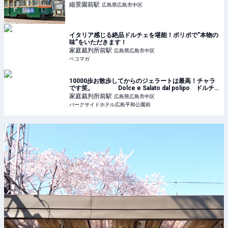
縮景園前
駅
広島県広島市中区
イタリア感じる絶品ドルチェを堪能！ポリポで”本物の
味”をいただきます！
家庭裁判所前
駅
広島県広島市中区
ペコマガ
10000歩お散歩してからのジェラートは最高！チャラ
です笑。 Dolce e Salato dal polipo ドルチ
ェ エ サラート ダル ポリポ :: 広島のビジネスホテルな
家庭裁判所前
駅
広島県広島市中区
らパークサイドホテル広島平和公園前
パークサイドホテル広島平和公園前