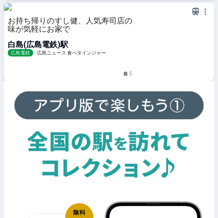
お持ち帰りのすし健、人気寿司店の
味が気軽にお家で
白島(広島電鉄)駅
広島電鉄
広島ニュース 食べタインジャー
5