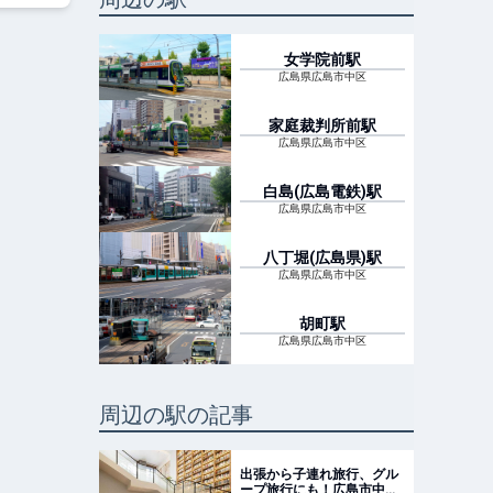
女学院前
駅
広島県広島市中区
家庭裁判所前
駅
広島県広島市中区
白島(広島電鉄)
駅
広島県広島市中区
八丁堀(広島県)
駅
広島県広島市中区
胡町
駅
広島県広島市中区
周辺の駅の記事
出張から子連れ旅行、グル
ープ旅行にも！広島市中心