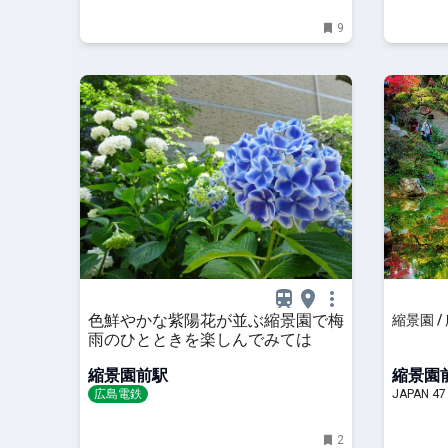
9
色鮮やかな紫陽花が並ぶ縮景園で梅
縮景園 / 
雨のひとときを楽しんでみては
縮景園前駅
縮景園
広島電鉄
JAPAN 47
2