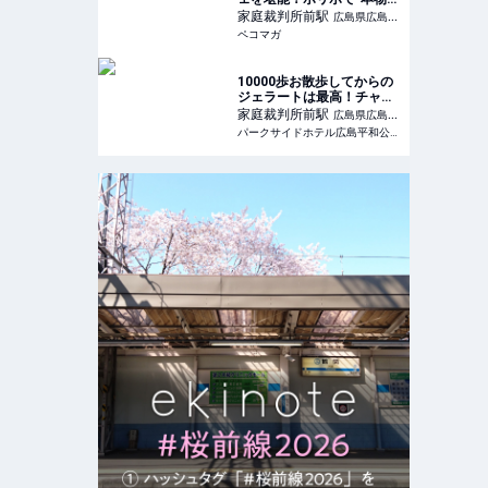
味”をいただきます！
家庭裁判所前
駅
広島県広島市
ペコマガ
中区
10000歩お散歩してからの
ジェラートは最高！チャラ
です笑。 Dolce e
家庭裁判所前
駅
広島県広島市
Salato dal polipo ドルチ
パークサイドホテル広島平和公園前
中区
ェ エ サラート ダル ポリポ
:: 広島のビジネスホテルな
らパークサイドホテル広島
平和公園前