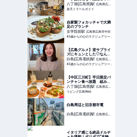
部に5月に開業した「東急
八丁堀(広島県)
駅
広島県広島
ステイ メルキュール 広島」
楽天トラベルガイド
市中区
【楽天トラベル】
自家製フォカッチャで大満
足のブランチ
女学院前
駅
広島県広島市中区
45歳からの心のラグジュアリーメディア
【広島グルメ】逆サプライ
ズにキュンとした♡なんて
可愛いイタリアン！
白島(広島電鉄)
駅
広島県広島
45歳からの心のラグジュアリーメディア
市中区
【中区三川町】平日限定パ
ンチャン食べ放題 組み合
わせ無限大「カレーカフェ
八丁堀(広島県)
駅
広島県広島
アシカ」
リビング広島Web
市中区
白島周辺と旧京都市電
白島(広島電鉄)
駅
広島県広島
市中区
イタリア感じる絶品ドルチ
ェを堪能！ポリポで”本物の