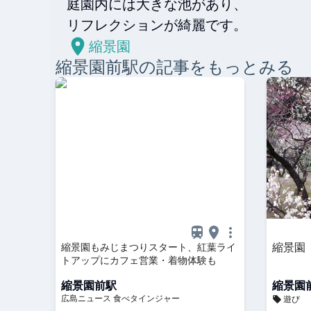
庭園内には大きな池があり、

リフレクションが綺麗です。
縮景園
縮景園前
駅の記事をもっとみる
縮景園
縮景園もみじまつりスタート、紅葉ライ
トアップにカフェ営業・着物体験も
縮景園前駅
縮景園
広島ニュース 食べタインジャー
遊び