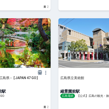
ット
2
広島県 -【JAPAN 47 GO】
広島県立美術館
前駅
縮景園前駅
 GO
広島電鉄
【公式】広島の観光・旅
イト Dive! Hiroshima
2