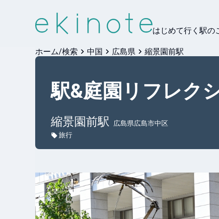
はじめて行く駅の
ホーム/検索
中国
広島県
縮景園前駅
駅&庭園リフレク
縮景園前
駅
広島県広島市中区
旅行