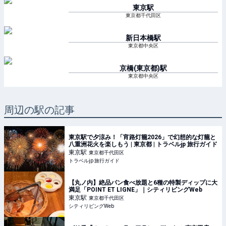
東京
駅
東京都千代田区
新日本橋
駅
東京都中央区
京橋(東京都)
駅
東京都中央区
周辺の駅の記事
東京駅で夕涼み！「宵路灯籠2026」で幻想的な灯籠と
八重洲花火を楽しもう | 東京都 | トラベルjp 旅行ガイド
東京
駅
東京都千代田区
トラベルjp 旅行ガイド
【丸ノ内】絶品パン食べ放題と6種の特製ディップに大
満足「POINT ET LIGNE」｜シティリビングWeb
東京
駅
東京都千代田区
シティリビングWeb