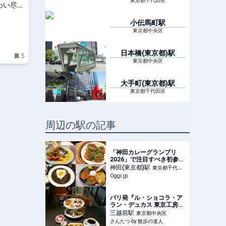
東京都千代田区
わい尽く
節のフル
小伝馬町
駅
東京都中央区
日本橋(東京都)
駅
5
東京都中央区
大手町(東京都)
駅
東京都千代田区
周辺の駅の記事
「神田カレーグランプリ
2026」で注目すべき初参加
4店＜カレー連載#162＞ |
神田(東京都)
駅
東京都千代田
Oggi.jp
Oggi.jp
区
パリ発『ル・ショコラ・ア
ラン・デュカス 東京工房』
でショコラ尽くしのアフタ
三越前
駅
東京都中央区
ヌーンティーを〜黒猫スイ
さんたつ by 散歩の達人