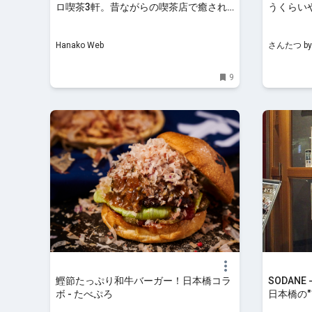
ロ喫茶3軒。昔ながらの喫茶店で癒され
うくらい
て。
か煮込みハ
の達人
Hanako Web
さんたつ b
9
鰹節たっぷり和牛バーガー！日本橋コラ
SODAN
ボ - たべぷろ
日本橋の
てのわ」