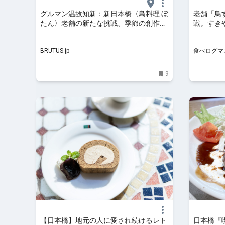
グルマン温故知新：新日本橋〈鳥料理 ぼ
老舗「鳥
たん〉老舗の新たな挑戦、季節の創作料
戦。すき
理にも注目 | ブルータス| BRUTUS.jp
2号店がオ
べログマ
BRUTUS.jp
食べログマ
9
【日本橋】地元の人に愛され続けるレト
日本橋『