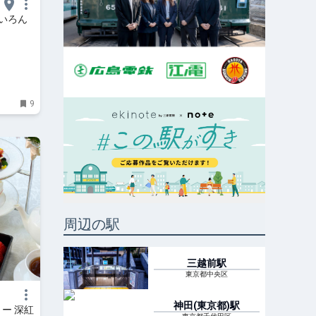
いろん
9
周辺の駅
三越前
駅
東京都中央区
神田(東京都)
駅
ー 深紅