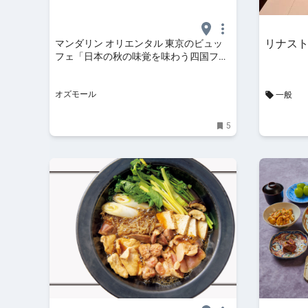
リナスト
マンダリン オリエンタル 東京のビュッ
フェ「日本の秋の味覚を味わう四国フェ
ア」。できたてのうどんなど - OZmall
オズモール
一般
5