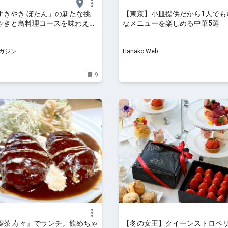
すきやき ぼたん」の新たな挑
【東京】小皿提供だから1人でも
やきと鳥料理コースを味わえる
なメニューを楽しめる中華5選
ープン（東京・新日本橋） | 食
ガジン
ガジン
Hanako Web
9
喫茶 寿々』でランチ。飲めちゃ
【冬の女王】クイーンストロベリ