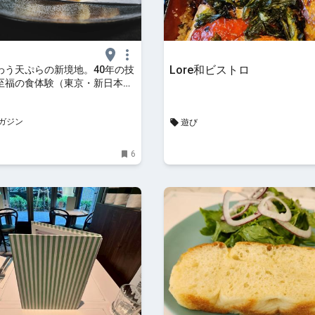
Lore和ビストロ
わう天ぷらの新境地。40年の技
至福の食体験（東京・新日本
食べログマガジン
ガジン
遊び
6