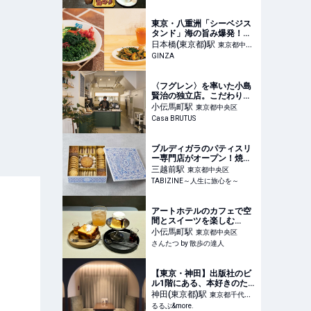
ーツ散歩 人形町編16〜｜さ
んたつ by 散歩の達人
東京・八重洲「シーベジス
タンド」海の旨み爆発！ヘ
ルシーで美味しい海藻天国
日本橋(東京都)
駅
東京都中央
GINZA
区
〈フグレン〉を率いた小島
賢治の独立店。こだわりの
自家焙煎を、東京・小伝馬
小伝馬町
駅
東京都中央区
町で。
Casa BRUTUS
ブルディガラのパティスリ
ー専門店がオープン！焼き
菓子詰め合わせ缶を限定販
三越前
駅
東京都中央区
売｜日本橋三越本店 |
TABIZINE～人生に旅心を～
TABIZINE～人生に旅心を
～
アートホテルのカフェで空
間とスイーツを楽しむ
『STAND BnA』〜黒猫ス
小伝馬町
駅
東京都中央区
イーツ散歩 人形町編15〜｜
さんたつ by 散歩の達人
さんたつ by 散歩の達人
【東京・神田】出版社のビ
ル1階にある、本好きのた
めのカフェ。「サロンクリ
神田(東京都)
駅
東京都千代田
スティ」で物語の世界を体
るるぶ&more.
区