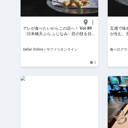
アレが食べたいからこの店へ！ Vol.89
五感で味
〈日本橋天ぷら ふじなみ〉匠の技を目の
が生む、
前で見られる“究極の天ぷら体験” |
橋） | 
Gourmet | Safari Online
Safari Online｜サファリオンライン
食べログマ
5