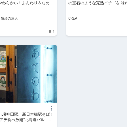
やわらかい！ふんわり＆なめら
の宝石のような完熟イチゴを 味
ンバーグ｜さんたつ by 散歩
す贅沢アフタヌーンティー | 季
ーツ便り
y 散歩の達人
CREA
1
E - JR神田駅、新日本橋駅そば！
"アテ食べ放題"北海道バル「あ
 人気酒場が1周年