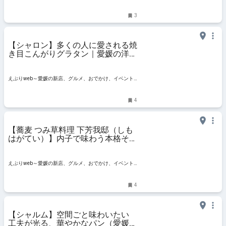
3
【シャロン】多くの人に愛される焼
き目こんがりグラタン｜愛媛の洋食
カタログ・グラタン編（愛媛/内子
町）
えぷりweb～愛媛の新店、グルメ、おでかけ、イベント
情報
4
【蕎麦 つみ草料理 下芳我邸（しも
はがてい）】内子で味わう本格そば
ランチ｜落ち着いた空間も魅力（愛
媛/内子町・おでかけレポ）
えぷりweb～愛媛の新店、グルメ、おでかけ、イベント
情報
4
【シャルム】空間ごと味わいたい
工夫が光る、華やかなパン（愛媛/