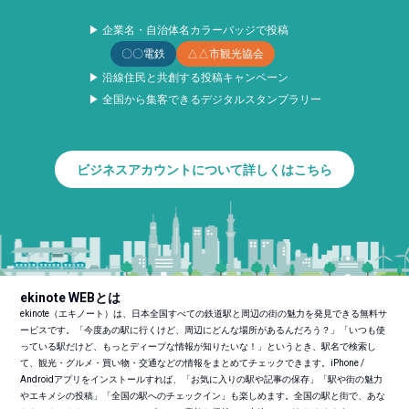
▶ 企業名・自治体名カラーバッジで投稿
〇〇電鉄
△△市観光協会
▶ 沿線住民と共創する投稿キャンペーン
▶ 全国から集客できるデジタルスタンプラリー
ビジネスアカウントについて詳しくはこちら
ekinote WEBとは
ekinote（エキノート）は、日本全国すべての鉄道駅と周辺の街の魅力を発見できる無料サ
ービスです。「今度あの駅に行くけど、周辺にどんな場所があるんだろう？」「いつも使
っている駅だけど、もっとディープな情報が知りたいな！」というとき、駅名で検索し
て、観光・グルメ・買い物・交通などの情報をまとめてチェックできます。iPhone /
Androidアプリをインストールすれば、「お気に入りの駅や記事の保存」「駅や街の魅力
やエキメシの投稿」「全国の駅へのチェックイン」も楽しめます。全国の駅と街で、あな