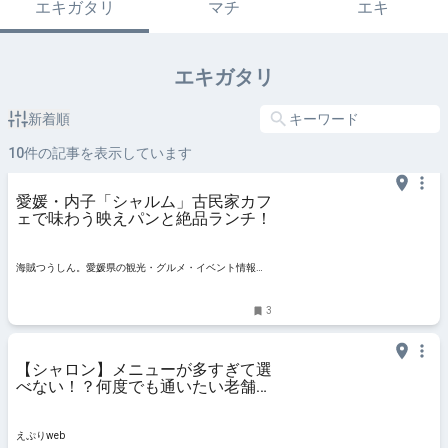
エキガタリ
マチ
エキ
エキガタリ
新着順
10
件の記事を表示しています
愛媛・内子「シャルム」古民家カフ
ェで味わう映えパンと絶品ランチ！
海賊つうしん。愛媛県の観光・グルメ・イベント情報サ
イト
3
【シャロン】メニューが多すぎて選
べない！？何度でも通いたい老舗洋
食店（愛媛/内子町・おでかけレ
ポ）
えぷりweb