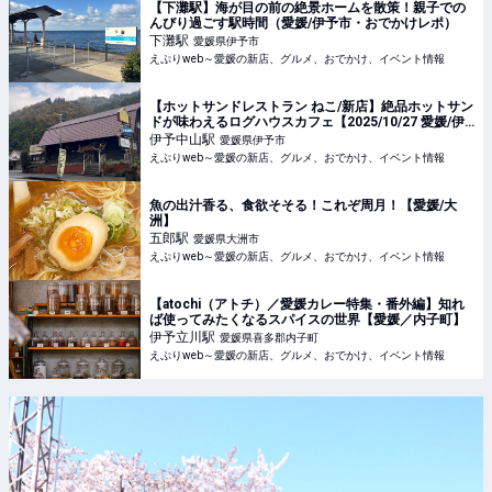
【下灘駅】海が目の前の絶景ホームを散策！親子での
んびり過ごす駅時間（愛媛/伊予市・おでかけレポ）
下灘
駅
愛媛県伊予市
えぷりweb～愛媛の新店、グルメ、おでかけ、イベント情報
【ホットサンドレストラン ねこ/新店】絶品ホットサン
ドが味わえるログハウスカフェ【2025/10/27 愛媛/伊
予市/カフェ】
伊予中山
駅
愛媛県伊予市
えぷりweb～愛媛の新店、グルメ、おでかけ、イベント情報
魚の出汁香る、食欲そそる！これぞ周月！【愛媛/大
洲】
五郎
駅
愛媛県大洲市
えぷりweb～愛媛の新店、グルメ、おでかけ、イベント情報
【atochi（アトチ）／愛媛カレー特集・番外編】知れ
ば使ってみたくなるスパイスの世界【愛媛／内子町】
伊予立川
駅
愛媛県喜多郡内子町
えぷりweb～愛媛の新店、グルメ、おでかけ、イベント情報