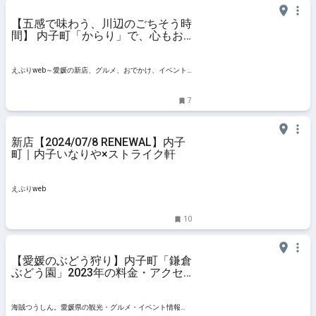
【五感で味わう、川辺のごちそう時
間】 内子町「からり」で、心もお
腹もリフレッシュ！【愛媛県/内子
町・おでかけレポ】
えぷりweb～愛媛の新店、グルメ、おでかけ、イベント
情報
7
新店【2024/07/8 RENEWAL】内子
町｜内子いなりや×ストライク軒
えぷりweb
10
【愛媛のぶどう狩り】内子町「鎌倉
ぶどう園」2023年の料金・アクセ
ス情報！シャインマスカットや巨
峰・ピオーネなど食べ放題！
海賊つうしん。愛媛県の観光・グルメ・イベント情報サ