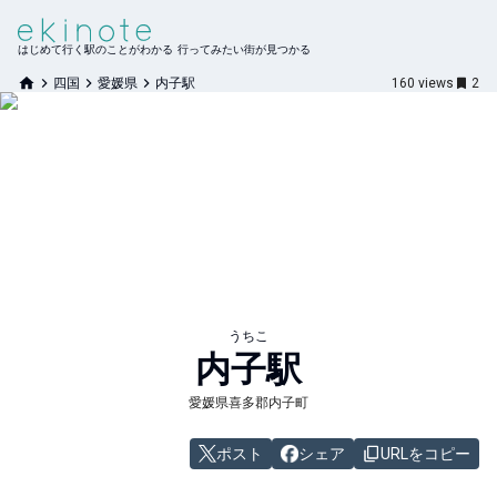
はじめて行く駅のことがわかる 行ってみたい街が見つかる
四国
愛媛県
内子駅
160
views
2
うちこ
内子
駅
愛媛県喜多郡内子町
ポスト
シェア
URLをコピー