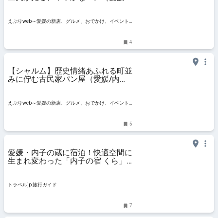
内子町）｜東・中・南予パン屋巡
り・南予編
えぷりweb～愛媛の新店、グルメ、おでかけ、イベント
情報
4
【シャルム】歴史情緒あふれる町並
みに佇む古民家パン屋（愛媛/内子
町・おでかけレポ）
えぷりweb～愛媛の新店、グルメ、おでかけ、イベント
情報
5
愛媛・内子の蔵に宿泊！快適空間に
生まれ変わった「内子の宿 くら」 |
愛媛県 | トラベルjp 旅行ガイド
トラベルjp 旅行ガイド
7