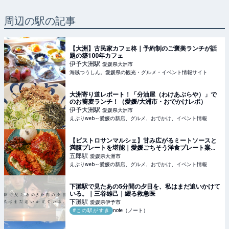
周辺の駅の記事
【大洲】古民家カフェ柊｜予約制のご褒美ランチが話
題の築100年カフェ
伊予大洲
駅
愛媛県大洲市
海賊つうしん。愛媛県の観光・グルメ・イベント情報サイト
大洲寄り道レポート！「分油屋（わけあぶらや）」で
のお蕎麦ランチ！（愛媛/大洲市・おでかけレポ）
伊予大洲
駅
愛媛県大洲市
えぷりweb～愛媛の新店、グルメ、おでかけ、イベント情報
【ビストロサンマルシェ】甘み広がるミートソースと
満腹プレートを堪能｜愛媛ごちそう洋食プレート案内
（愛媛/大洲市）
五郎
駅
愛媛県大洲市
えぷりweb～愛媛の新店、グルメ、おでかけ、イベント情報
下灘駅で見たあの5分間の夕日を、私はまだ追いかけて
いる。｜三谷雄己｜綴る救急医
下灘
駅
愛媛県伊予市
#この駅がすき
note（ノート）