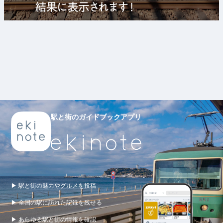
駅と街のガイドブックアプリ
▶ 駅と街の魅力やグルメを投稿
▶ 全国の駅に訪れた記録を残せる
▶ あらゆる駅と街の情報を確認