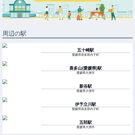
周辺の駅
五十崎
駅
愛媛県喜多郡内子町
喜多山(愛媛県)
駅
愛媛県大洲市
新谷
駅
愛媛県大洲市
伊予立川
駅
愛媛県喜多郡内子町
五郎
駅
愛媛県大洲市