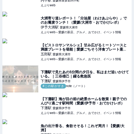
内子
駅
愛媛県喜多郡内子町
えぷりweb
大洲寄り道レポート！「分油屋（わけあぶらや）」で
のお蕎麦ランチ！（愛媛/大洲市・おでかけレポ）
伊予大洲
駅
愛媛県大洲市
えぷりweb～愛媛の新店、グルメ、おでかけ、イベント情報
【ビストロサンマルシェ】甘み広がるミートソースと
満腹プレートを堪能｜愛媛ごちそう洋食プレート案内
（愛媛/大洲市）
五郎
駅
愛媛県大洲市
えぷりweb～愛媛の新店、グルメ、おでかけ、イベント情報
下灘駅で見たあの5分間の夕日を、私はまだ追いかけて
いる。｜三谷雄己｜綴る救急医
下灘
駅
愛媛県伊予市
#この駅がすき
note（ノート）
【下灘駅】海が目の前の絶景ホームを散策！親子での
んびり過ごす駅時間（愛媛/伊予市・おでかけレポ）
下灘
駅
愛媛県伊予市
えぷりweb～愛媛の新店、グルメ、おでかけ、イベント情報
魚の出汁香る、食欲そそる！これぞ周月！【愛媛/大
洲】