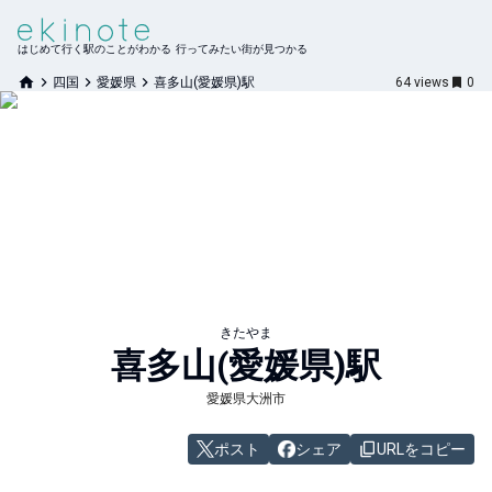
はじめて行く駅のことがわかる 行ってみたい街が見つかる
四国
愛媛県
喜多山(愛媛県)駅
64
views
0
きたやま
喜多山(愛媛県)
駅
愛媛県大洲市
ポスト
シェア
URLをコピー