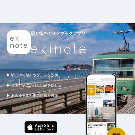
駅と街のガイドブックアプリ
▶ 駅と街の魅力やグルメを投稿
▶ 全国の駅に訪れた記録を残せる
▶ あらゆる駅と街の情報を確認