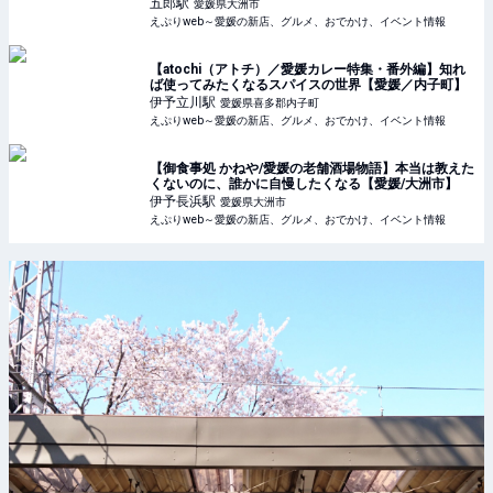
五郎
駅
愛媛県大洲市
えぷりweb～愛媛の新店、グルメ、おでかけ、イベント情報
【atochi（アトチ）／愛媛カレー特集・番外編】知れ
ば使ってみたくなるスパイスの世界【愛媛／内子町】
伊予立川
駅
愛媛県喜多郡内子町
えぷりweb～愛媛の新店、グルメ、おでかけ、イベント情報
【御食事処 かねや/愛媛の老舗酒場物語】本当は教えた
くないのに、誰かに自慢したくなる【愛媛/大洲市】
伊予長浜
駅
愛媛県大洲市
えぷりweb～愛媛の新店、グルメ、おでかけ、イベント情報