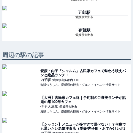
五郎
駅
愛媛県大洲市
春賀
駅
愛媛県大洲市
周辺の駅の記事
愛媛・内子「シャルム」古民家カフェで味わう映えパ
ンと絶品ランチ！
内子
駅
愛媛県喜多郡内子町
海賊つうしん。愛媛県の観光・グルメ・イベント情報サイト
【大洲】古民家カフェ柊｜予約制のご褒美ランチが話
題の築100年カフェ
伊予大洲
駅
愛媛県大洲市
海賊つうしん。愛媛県の観光・グルメ・イベント情報サイト
【シャロン】メニューが多すぎて選べない！？何度で
も通いたい老舗洋食店（愛媛/内子町・おでかけレポ）