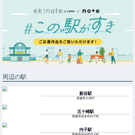
周辺の駅
新谷
駅
愛媛県大洲市
五十崎
駅
愛媛県喜多郡内子町
内子
駅
愛媛県喜多郡内子町