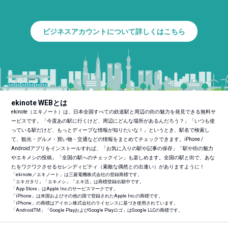
ビジネスアカウントについて詳しくはこちら
ekinote WEBとは
ekinote（エキノート）は、日本全国すべての鉄道駅と周辺の街の魅力を発見できる無料サ
ービスです。「今度あの駅に行くけど、周辺にどんな場所があるんだろう？」「いつも使
っている駅だけど、もっとディープな情報が知りたいな！」というとき、駅名で検索し
て、観光・グルメ・買い物・交通などの情報をまとめてチェックできます。iPhone /
Androidアプリをインストールすれば、「お気に入りの駅や記事の保存」「駅や街の魅力
やエキメシの投稿」「全国の駅へのチェックイン」も楽しめます。全国の駅と街で、あな
たをワクワクさせるセレンディピティ（素敵な偶然との出逢い）がありますように！
「ekinote／エキノート」は三菱電機株式会社の登録商標です。
「エキガタリ」「エキメシ」「エキ活」は商標登録出願中です。
「App Store」はApple Inc.のサービスマークです。
「iPhone」は米国およびその他の国で登録されたApple Inc.の商標です。
「iPhone」の商標はアイホン株式会社のライセンスに基づき使用されています。
「Android
TM
」「Google PlayおよびGoogle Playロゴ」はGoogle LLCの商標です。