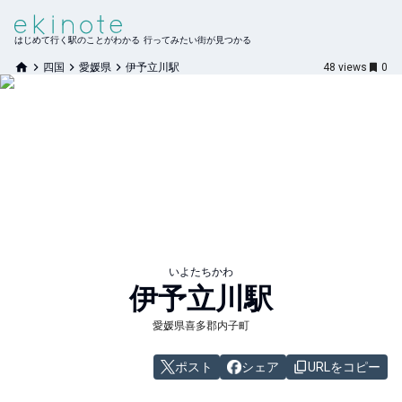
はじめて行く駅のことがわかる 行ってみたい街が見つかる
四国
愛媛県
伊予立川駅
48
views
0
いよたちかわ
伊予立川
駅
愛媛県喜多郡内子町
ポスト
シェア
URLをコピー