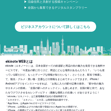
▶ 沿線住民と共創する投稿キャンペーン
▶ 全国から集客できるデジタルスタンプラリー
ビジネスアカウントについて詳しくはこちら
ekinote WEBとは
ekinote（エキノート）は、日本全国すべての鉄道駅と周辺の街の魅力を発見できる無料サ
ービスです。「今度あの駅に行くけど、周辺にどんな場所があるんだろう？」「いつも使
っている駅だけど、もっとディープな情報が知りたいな！」というとき、駅名で検索し
て、観光・グルメ・買い物・交通などの情報をまとめてチェックできます。iPhone /
Androidアプリをインストールすれば、「お気に入りの駅や記事の保存」「駅や街の魅力
やエキメシの投稿」「全国の駅へのチェックイン」も楽しめます。全国の駅と街で、あな
たをワクワクさせるセレンディピティ（素敵な偶然との出逢い）がありますように！
「ekinote／エキノート」は三菱電機株式会社の登録商標です。
「エキガタリ」「エキメシ」「エキ活」は商標登録出願中です。
「App Store」はApple Inc.のサービスマークです。
「iPhone」は米国およびその他の国で登録されたApple Inc.の商標です。
「iPhone」の商標はアイホン株式会社のライセンスに基づき使用されています。