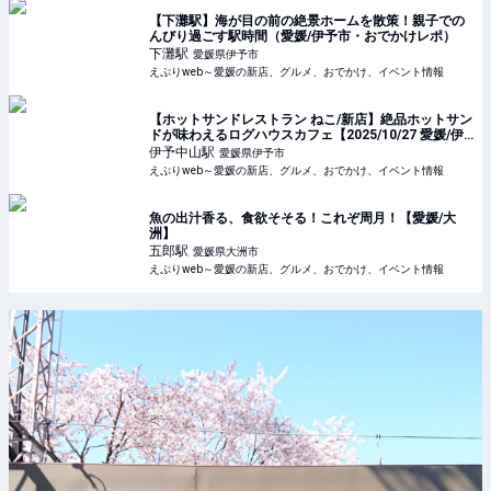
【下灘駅】海が目の前の絶景ホームを散策！親子での
んびり過ごす駅時間（愛媛/伊予市・おでかけレポ）
下灘
駅
愛媛県伊予市
えぷりweb～愛媛の新店、グルメ、おでかけ、イベント情報
【ホットサンドレストラン ねこ/新店】絶品ホットサン
ドが味わえるログハウスカフェ【2025/10/27 愛媛/伊
予市/カフェ】
伊予中山
駅
愛媛県伊予市
えぷりweb～愛媛の新店、グルメ、おでかけ、イベント情報
魚の出汁香る、食欲そそる！これぞ周月！【愛媛/大
洲】
五郎
駅
愛媛県大洲市
えぷりweb～愛媛の新店、グルメ、おでかけ、イベント情報