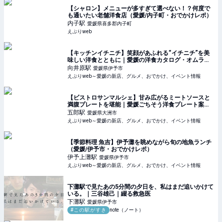
【シャロン】メニューが多すぎて選べない！？何度で
も通いたい老舗洋食店（愛媛/内子町・おでかけレポ）
内子
駅
愛媛県喜多郡内子町
えぷりweb
【キッチンイチニチ】笑顔があふれる“イチニチ”を美
味しい洋食とともに｜愛媛の洋食カタログ・オムライ
ス編（愛媛/伊予市）
向井原
駅
愛媛県伊予市
えぷりweb～愛媛の新店、グルメ、おでかけ、イベント情報
【ビストロサンマルシェ】甘み広がるミートソースと
満腹プレートを堪能｜愛媛ごちそう洋食プレート案内
（愛媛/大洲市）
五郎
駅
愛媛県大洲市
えぷりweb～愛媛の新店、グルメ、おでかけ、イベント情報
【季節料理 魚吉】伊予灘を眺めながら旬の地魚ランチ
（愛媛/伊予市・おでかけレポ）
伊予上灘
駅
愛媛県伊予市
えぷりweb～愛媛の新店、グルメ、おでかけ、イベント情報
下灘駅で見たあの5分間の夕日を、私はまだ追いかけて
いる。｜三谷雄己｜綴る救急医
下灘
駅
愛媛県伊予市
#この駅がすき
note（ノート）