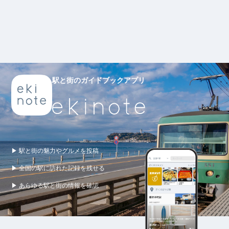
駅と街のガイドブックアプリ
▶ 駅と街の魅力やグルメを投稿
▶ 全国の駅に訪れた記録を残せる
▶ あらゆる駅と街の情報を確認