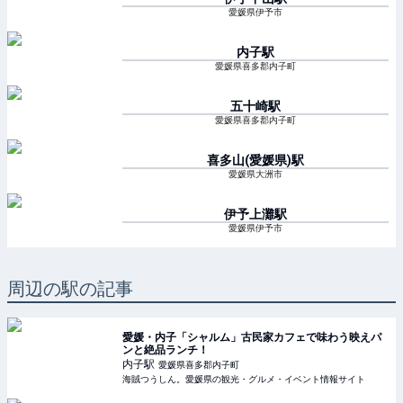
愛媛県伊予市
内子
駅
愛媛県喜多郡内子町
五十崎
駅
愛媛県喜多郡内子町
喜多山(愛媛県)
駅
愛媛県大洲市
伊予上灘
駅
愛媛県伊予市
周辺の駅の記事
愛媛・内子「シャルム」古民家カフェで味わう映えパ
ンと絶品ランチ！
内子
駅
愛媛県喜多郡内子町
海賊つうしん。愛媛県の観光・グルメ・イベント情報サイト