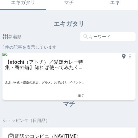
エキガタリ
マチ
エキ
エキガタリ
新着順
1
件の記事を表示しています
【atochi（アトチ）／愛媛カレー特
集・番外編】知れば使ってみたくな
るスパイスの世界【愛媛／内子町】
えぷりweb～愛媛の新店、グルメ、おでかけ、イベント
情報
7
マチ
ショッピング（日用品）
周辺のコンビニ（NAVITIME）