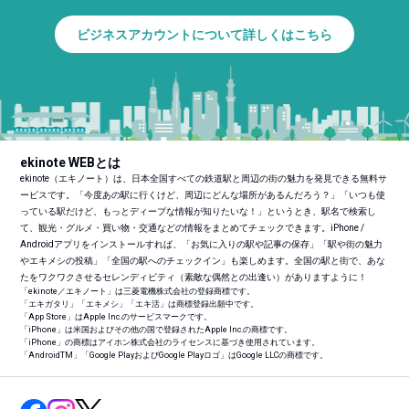
ビジネスアカウントについて詳しくはこちら
ekinote WEBとは
ekinote（エキノート）は、日本全国すべての鉄道駅と周辺の街の魅力を発見できる無料サ
ービスです。「今度あの駅に行くけど、周辺にどんな場所があるんだろう？」「いつも使
っている駅だけど、もっとディープな情報が知りたいな！」というとき、駅名で検索し
て、観光・グルメ・買い物・交通などの情報をまとめてチェックできます。iPhone /
Androidアプリをインストールすれば、「お気に入りの駅や記事の保存」「駅や街の魅力
やエキメシの投稿」「全国の駅へのチェックイン」も楽しめます。全国の駅と街で、あな
たをワクワクさせるセレンディピティ（素敵な偶然との出逢い）がありますように！
「ekinote／エキノート」は三菱電機株式会社の登録商標です。
「エキガタリ」「エキメシ」「エキ活」は商標登録出願中です。
「App Store」はApple Inc.のサービスマークです。
「iPhone」は米国およびその他の国で登録されたApple Inc.の商標です。
「iPhone」の商標はアイホン株式会社のライセンスに基づき使用されています。
「Android
TM
」「Google PlayおよびGoogle Playロゴ」はGoogle LLCの商標です。