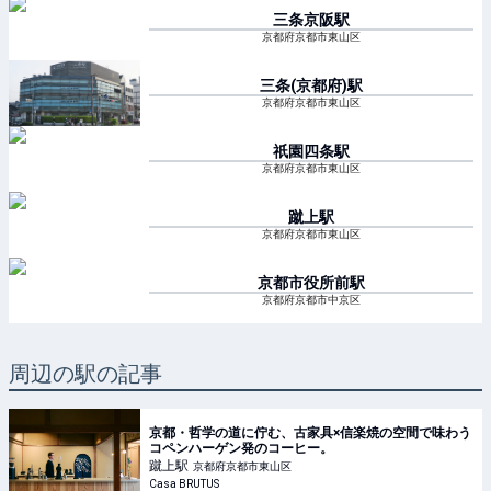
三条京阪
駅
京都府京都市東山区
三条(京都府)
駅
京都府京都市東山区
祇園四条
駅
京都府京都市東山区
蹴上
駅
京都府京都市東山区
京都市役所前
駅
京都府京都市中京区
周辺の駅の記事
京都・哲学の道に佇む、古家具×信楽焼の空間で味わう
コペンハーゲン発のコーヒー。
蹴上
駅
京都府京都市東山区
Casa BRUTUS