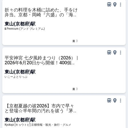
折々の料理を木桶に詰めた、手をけ
弁当。京都・岡崎『六盛』の「海老
天まぶし弁当」。【幸せの折詰
東山(京都府)駅
vol.14】
& Premium (アンド プレミアム)
3
平安神宮 七夕風鈴まつり（2026） |
2026年6月20日から開催！400個の
風鈴の音色が響く「平安神宮 七夕
東山(京都府)駅
風鈴まつり」見どころをご紹介 | 京
都府京都市 | いこーよとりっぷ
いこーよとりっぷ
3
【京都夏越の祓2026】市内で早々
と登場☆半年間の汚れを祓う『茅の
輪くぐり』「平安神宮」
東山(京都府)駅
Kyotopi [キョウトピ] 京都情報・観光・旅行・グルメ