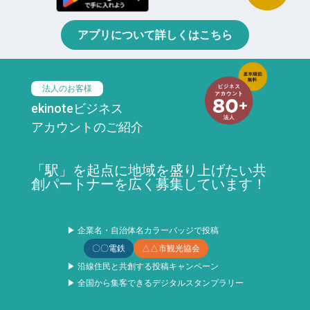
アプリについて詳しくはこちら
法人のお客様
ekinoteビジネス
アカウントのご紹介
「駅」を起点に地域を盛り上げたい共
創パートナーを広く募集しています！
▶ 企業名・自治体名カラーバッジで投稿
〇〇電鉄
△△市観光協会
▶ 沿線住民と共創する投稿キャンペーン
▶ 全国から集客できるデジタルスタンプラリー