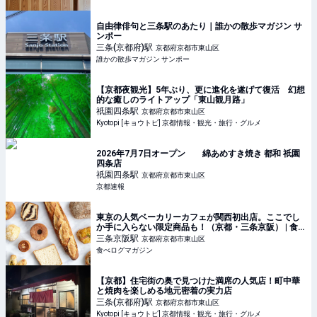
自由律俳句と三条駅のあたり｜誰かの散歩マガジン サ
ンポー
三条(京都府)
駅
京都府京都市東山区
誰かの散歩マガジン サンポー
【京都夜観光】5年ぶり、更に進化を遂げて復活 幻想
的な癒しのライトアップ「東山観月路」
祇園四条
駅
京都府京都市東山区
Kyotopi [キョウトピ] 京都情報・観光・旅行・グルメ
2026年7月7日オープン 綿あめすき焼き 都和 祇園
四条店
祇園四条
駅
京都府京都市東山区
京都速報
東京の人気ベーカリーカフェが関西初出店。ここでし
か手に入らない限定商品も！（京都・三条京阪） | 食
べログマガジン
三条京阪
駅
京都府京都市東山区
食べログマガジン
【京都】住宅街の奥で見つけた満席の人気店！町中華
と焼肉を楽しめる地元密着の実力店
三条(京都府)
駅
京都府京都市東山区
Kyotopi [キョウトピ] 京都情報・観光・旅行・グルメ