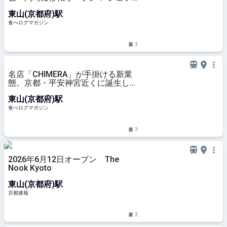
の技を五感で楽しむ特別なカウンタ
東山(京都府)駅
ースタイルへ | 食べログマガジン
食べログマガジン
3
名店「CHIMERA」が手掛ける新業
態。京都・平安神宮近くに誕生した
御菓子処で味わう、最高峰の抹茶デ
東山(京都府)駅
ザートプレートとは？ | 食べログマ
ガジン
食べログマガジン
3
2026年6月12日オープン The
Nook Kyoto
東山(京都府)駅
京都速報
3