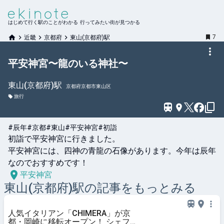
はじめて行く駅のことがわかる 行ってみたい街が見つかる
7
近畿
京都府
東山(京都府)駅
平安神宮〜龍のいる神社〜
東山(京都府)
駅
京都府京都市東山区
旅行
#辰年
#京都
#東山
#平安神宮
#初詣
初詣で平安神宮に行きました。

平安神宮には、四神の青龍の石像があります。今年は辰年
なのでおすすめです！
平安神宮
東山(京都府)
駅の記事をもっとみる
人気イタリアン「CHIMERA」が京
都・岡崎に移転オープン！ シェフ