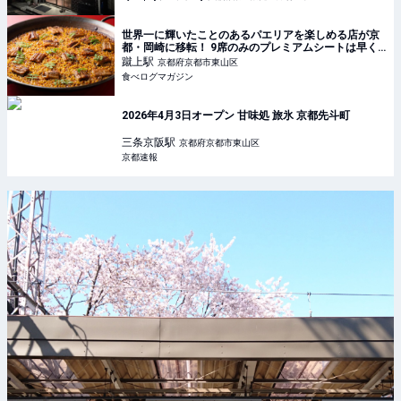
世界一に輝いたことのあるパエリアを楽しめる店が京
都・岡崎に移転！ 9席のみのプレミアムシートは早く
も激戦に！ | 食べログマガジン
蹴上
駅
京都府京都市東山区
食べログマガジン
2026年4月3日オープン 甘味処 旅氷 京都先斗町
三条京阪
駅
京都府京都市東山区
京都速報