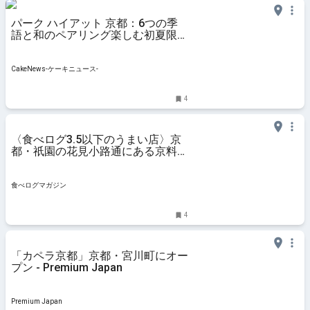
パーク ハイアット 京都：6つの季
語と和のペアリング楽しむ初夏限定
アフタヌーンティー、5月1日より2
ヵ月展開
CakeNews-ケーキニュース-
4
〈食べログ3.5以下のうまい店〉京
都・祇園の花見小路通にある京料理
店。4代続く歴史を守りながらも進
化させ“よそにはない”一皿を | 食べ
ログマガジン
食べログマガジン
4
「カペラ京都」京都・宮川町にオー
プン - Premium Japan
Premium Japan