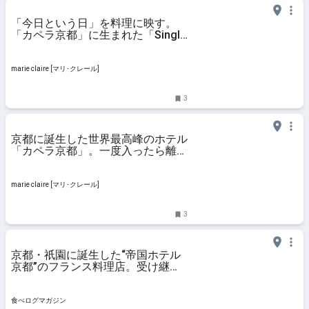
「今日という日」を料理に映す。
「カペラ京都」に生まれた「Single
Thread」の世界 | marie claire [マ
リ･クレール]
marie claire [マリ･クレール]
3
京都に誕生した世界最高峰のホテル
「カペラ京都」。一度入ったら離れ
たくなくなるその魅力とは | marie
claire [マリ･クレール]
marie claire [マリ･クレール]
3
京都・祇園に誕生した“帝国ホテル
京都”のフランス料理店。受け継が
れた技と冴えわたる素材をカウンタ
ーで味わう | 食べログマガジン
食べログマガジン