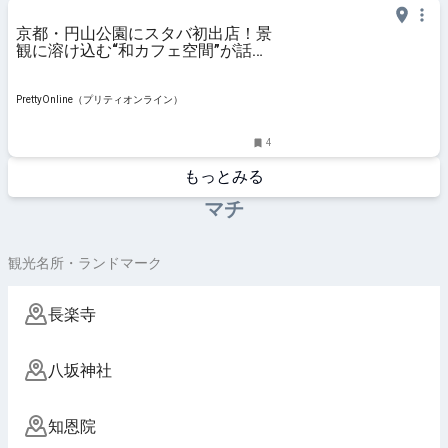
京都・円山公園にスタバ初出店！景
観に溶け込む“和カフェ空間”が話題
| PrettyOnline
PrettyOnline（プリティオンライン）
4
もっとみる
マチ
観光名所・ランドマーク
長楽寺
八坂神社
知恩院