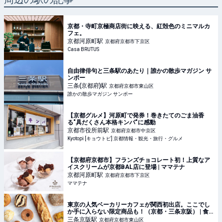
京都・寺町京極商店街に映える、紅殻色のミニマルカ
フェ。
京都河原町
駅
京都府京都市下京区
Casa BRUTUS
自由律俳句と三条駅のあたり｜誰かの散歩マガジン サ
ンポー
三条(京都府)
駅
京都府京都市東山区
誰かの散歩マガジン サンポー
【京都グルメ】河原町で発券！巻きたてのごま油香
る"具だくさん本格キンパ"に感動
京都市役所前
駅
京都府京都市中京区
Kyotopi [キョウトピ] 京都情報・観光・旅行・グルメ
【京都府京都市】フランズチョコレート初！上質なア
イスクリームが京都BAL店に登場 | ママテナ
京都河原町
駅
京都府京都市下京区
ママテナ
東京の人気ベーカリーカフェが関西初出店。ここでし
か手に入らない限定商品も！（京都・三条京阪） | 食
べログマガジン
三条京阪
駅
京都府京都市東山区