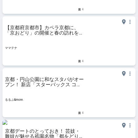
4
【京都府京都市】カペラ京都に、
「京おどり」の開催と春の訪れを祝
したケーキやベーカリーが登場！ |
ママテナ
ママテナ
4
京都・円山公園に和なスタバがオー
プン！ 新店「スターバックス コー
ヒー 京都円山公園 菊の渓店」の様
子をいち早くお届け！｜るるぶ
&more.
るるぶ&more.
4
京都デートのとっておき！ 芸妓・
舞妓が魅せる祇園名物「都をどり」