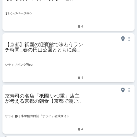
オレンジページnet -
4
【京都】祇園の迎賓館で味わうラン
チ時間…春の円山公園とともに楽し
む「長楽館」｜シティリビングWeb
シティリビングWeb
4
京寿司の名店「祇園 いづ重」店主
が考える京都の朝食【京都で朝ごは
んを】 | サライ.jp｜小学館の雑誌
『サライ』公式サイト
サライ.jp｜小学館の雑誌『サライ』公式サイト
4