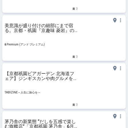
3
美意識が盛り付けの細部にまで宿
る。京都・祇園『京趣味 菱岩』の
「折詰弁当・梅」。【幸せの折詰
vol.16】
& Premium (アンド プレミアム)
3
【京都祇園ビアガーデン 北海道フ
ェア】ジンギスカンや肉グルメを楽
しむ炭火BBQ！オープニングキャン
ペーンもあり | TABIZINE～人生に旅
心を～
TABIZINE～人生に旅心を～
3
茅乃舎の新業態 “だしを五感で楽し
む旗艦店”「京都祇園 茅乃舎」6月