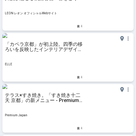
が今年も始まりました | ライフスタ
イル | LEON レオン オフィシャル
Webサイト
LEON レオン オフィシャルWebサイト
4
「カペラ京都」が初上陸。四季の移
ろいを反映したインテリアデザイン
とは？
ELLE
4
テラス×すき焼き。「すき焼き十二
天 京都」の新メニュー - Premium
Japan
Premium Japan
4