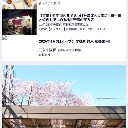
食べログマガジン
【京都】住宅街の奥で見つけた満席の人気店！町中華
と焼肉を楽しめる地元密着の実力店
三条(京都府)
駅
京都府京都市東山区
Kyotopi [キョウトピ] 京都情報・観光・旅行・グルメ
2026年4月3日オープン 甘味処 旅氷 京都先斗町
三条京阪
駅
京都府京都市東山区
京都速報