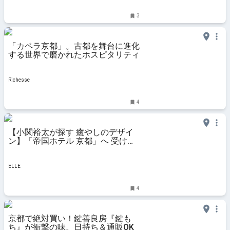
3
「カペラ京都」。古都を舞台に進化
する世界で磨かれたホスピタリティ
Richesse
4
【小関裕太が探す 癒やしのデザイ
ン】「帝国ホテル 京都」へ 受け継
がれるもてなしの美学
ELLE
4
京都で絶対買い！鍵善良房『鍵も
ち』が衝撃の味。日持ち＆通販OK