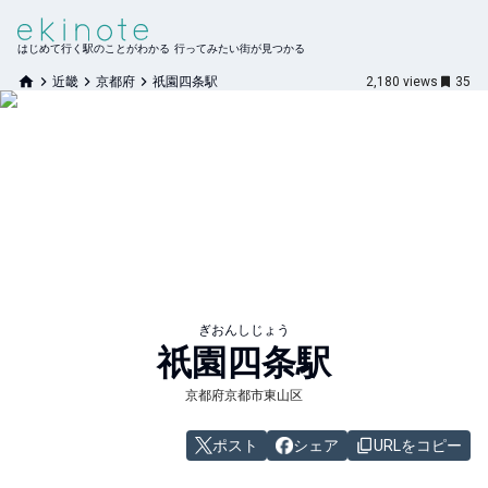
はじめて行く駅のことがわかる 行ってみたい街が見つかる
近畿
京都府
祇園四条駅
2,180
views
35
ぎおんしじょう
祇園四条
駅
京都府京都市東山区
ポスト
シェア
URLをコピー