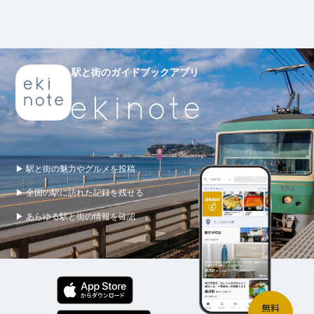
駅と街のガイドブックアプリ
▶ 駅と街の魅力やグルメを投稿
▶ 全国の駅に訪れた記録を残せる
▶ あらゆる駅と街の情報を確認