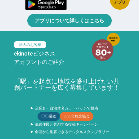
アプリについて詳しくはこちら
法人のお客様
ekinoteビジネス
アカウントのご紹介
「駅」を起点に地域を盛り上げたい共
創パートナーを広く募集しています！
▶ 企業名・自治体名カラーバッジで投稿
〇〇電鉄
△△市観光協会
▶ 沿線住民と共創する投稿キャンペーン
▶ 全国から集客できるデジタルスタンプラリー