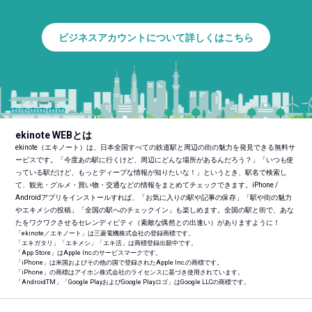
ビジネスアカウントについて詳しくはこちら
ekinote WEBとは
ekinote（エキノート）は、日本全国すべての鉄道駅と周辺の街の魅力を発見できる無料サ
ービスです。「今度あの駅に行くけど、周辺にどんな場所があるんだろう？」「いつも使
っている駅だけど、もっとディープな情報が知りたいな！」というとき、駅名で検索し
て、観光・グルメ・買い物・交通などの情報をまとめてチェックできます。iPhone /
Androidアプリをインストールすれば、「お気に入りの駅や記事の保存」「駅や街の魅力
やエキメシの投稿」「全国の駅へのチェックイン」も楽しめます。全国の駅と街で、あな
たをワクワクさせるセレンディピティ（素敵な偶然との出逢い）がありますように！
「ekinote／エキノート」は三菱電機株式会社の登録商標です。
「エキガタリ」「エキメシ」「エキ活」は商標登録出願中です。
「App Store」はApple Inc.のサービスマークです。
「iPhone」は米国およびその他の国で登録されたApple Inc.の商標です。
「iPhone」の商標はアイホン株式会社のライセンスに基づき使用されています。
「Android
TM
」「Google PlayおよびGoogle Playロゴ」はGoogle LLCの商標です。