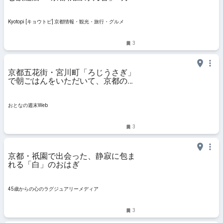
11日オープン！
Kyotopi [キョウトピ] 京都情報・観光・旅行・グルメ
3
京都五花街・宮川町「ろじうさぎ」
で朝ごはんをいただいて、京都の素
敵な一日が始まる。
おとなの週末Web
3
京都・祇園で出会った、静寂に包ま
れる「白」のおはぎ
45歳からの心のラグジュアリーメディア
3