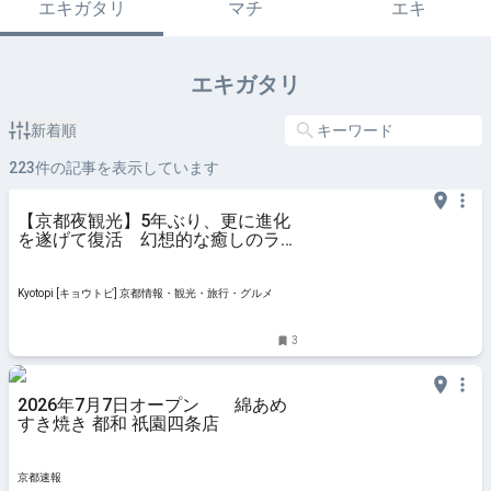
エキガタリ
マチ
エキ
エキガタリ
新着順
223
件の記事を表示しています
【京都夜観光】5年ぶり、更に進化
を遂げて復活 幻想的な癒しのライ
トアップ「東山観月路」
Kyotopi [キョウトピ] 京都情報・観光・旅行・グルメ
3
2026年7月7日オープン 綿あめ
すき焼き 都和 祇園四条店
京都速報