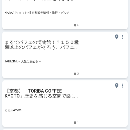
Kyotopi [キョウトピ] 京都観光情報・旅行・グルメ
6
まるでパフェの博物館！？１５０種
類以上のパフェがそろう、パフェ好
きの聖地
TABIZINE～人生に旅心を～
2
【京都】「TORIBA COFFEE
KYOTO」歴史を感じる空間で楽し
む、自家焙煎コーヒーとヴィーガン
フード｜るるぶ&more.
るるぶ&more.
1