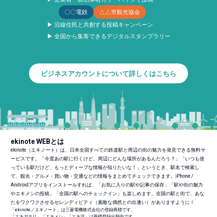
〇〇電鉄
△△市観光協会
▶ 沿線住民と共創する投稿キャンペーン
▶ 全国から集客できるデジタルスタンプラリー
ビジネスアカウントについて詳しくはこちら
ekinote WEBとは
ekinote（エキノート）は、日本全国すべての鉄道駅と周辺の街の魅力を発見できる無料サ
ービスです。「今度あの駅に行くけど、周辺にどんな場所があるんだろう？」「いつも使
っている駅だけど、もっとディープな情報が知りたいな！」というとき、駅名で検索し
て、観光・グルメ・買い物・交通などの情報をまとめてチェックできます。iPhone /
Androidアプリをインストールすれば、「お気に入りの駅や記事の保存」「駅や街の魅力
やエキメシの投稿」「全国の駅へのチェックイン」も楽しめます。全国の駅と街で、あな
たをワクワクさせるセレンディピティ（素敵な偶然との出逢い）がありますように！
「ekinote／エキノート」は三菱電機株式会社の登録商標です。
「エキガタリ」「エキメシ」「エキ活」は商標登録出願中です。