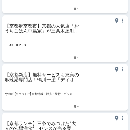
4
【京都府京都市】京都の人気店「お
うちごはん中島家」が三条木屋町に
新OPEN。心ほどける食体験
STRAIGHT PRESS
4
【京都新店】無料サービスも充実の
麻辣湯専門店！鴨川一望「ディオス
マーラータン」
Kyotopi [キョウトピ] 京都情報・観光・旅行・グルメ
4
【京都ランチ】三条でみつけた”大
人の穴場洋食” センスが光る実力