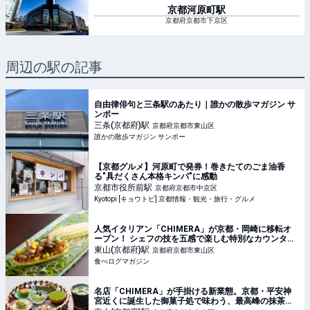
京都河原町
駅
京都府京都市下京区
周辺の駅の記事
自由律俳句と三条駅のあたり｜誰かの散歩マガジン サ
ンポー
三条(京都府)
駅
京都府京都市東山区
誰かの散歩マガジン サンポー
【京都グルメ】河原町で発券！巻きたてのごま油香
る"具だくさん本格キンパ"に感動
京都市役所前
駅
京都府京都市中京区
Kyotopi [キョウトピ] 京都情報・観光・旅行・グルメ
人気イタリアン「CHIMERA」が京都・岡崎に移転オ
ープン！ シェフの技を五感で楽しむ特別なカウンター
スタイルへ | 食べログマガジン
東山(京都府)
駅
京都府京都市東山区
食べログマガジン
名店「CHIMERA」が手掛ける新業態。京都・平安神
宮近くに誕生した御菓子処で味わう、最高峰の抹茶デ