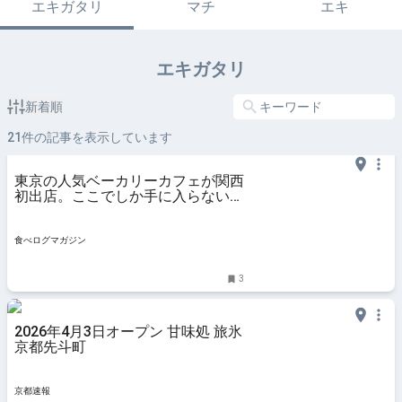
エキガタリ
マチ
エキ
エキガタリ
新着順
21
件の記事を表示しています
東京の人気ベーカリーカフェが関西
初出店。ここでしか手に入らない限
定商品も！（京都・三条京阪） | 食
べログマガジン
食べログマガジン
3
2026年4月3日オープン 甘味処 旅氷
京都先斗町
京都速報