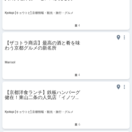
派「セヴェランス 」
Kyotopi [キョウトピ] 京都情報・観光・旅行・グルメ
4
【ザコトラ商店】最高の酒と肴を味
わう京都グルメの新名所
Marisol
4
【京都洋食ランチ】鉄板ハンバーグ
健在！東山二条の人気店「イノツ
チ」が向かいに移転！
Kyotopi [キョウトピ] 京都情報・観光・旅行・グルメ
6