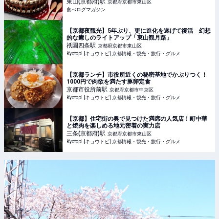
ザートプレートとは？ | 食べログマガジン
東山(京都府)
駅
京都府京都市東山区
食べログマガジン
【京都夜観光】5年ぶり、更に進化を遂げて復活 幻想
的な癒しのライトアップ「東山観月路」
祇園四条
駅
京都府京都市東山区
Kyotopi [キョウトピ] 京都情報・観光・旅行・グルメ
【京都ランチ】市役所近くの秘密基地でかぶりつく！
1000円で肉欲を満たす豚卵定食
京都市役所前
駅
京都府京都市中京区
Kyotopi [キョウトピ] 京都情報・観光・旅行・グルメ
【京都】住宅街の奥で見つけた満席の人気店！町中華
と焼肉を楽しめる地元密着の実力店
三条(京都府)
駅
京都府京都市東山区
Kyotopi [キョウトピ] 京都情報・観光・旅行・グルメ