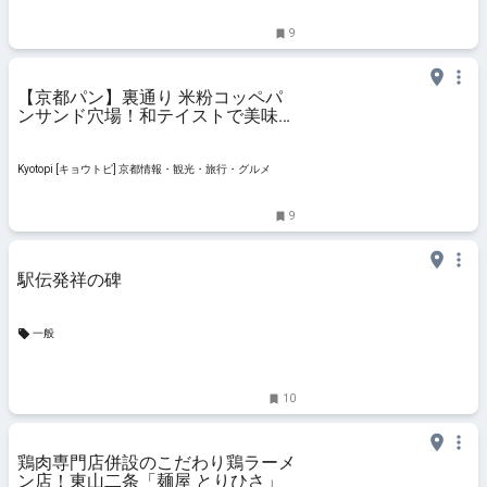
9
【京都パン】裏通り 米粉コッペパ
ンサンド穴場！和テイストで美味
「ブーランジェリー オショウ」
Kyotopi [キョウトピ] 京都情報・観光・旅行・グルメ
9
駅伝発祥の碑
一般
10
鶏肉専門店併設のこだわり鶏ラーメ
ン店！東山二条「麺屋 とりひさ」