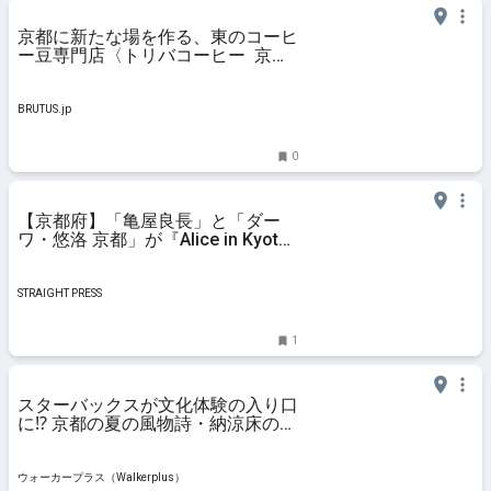
京都に新たな場を作る、東のコーヒ
ー豆専門店〈トリバコーヒー 京
都〉 | ブルータス| BRUTUS.jp
BRUTUS.jp
0
【京都府】「亀屋良長」と「ダー
ワ・悠洛 京都」が『Alice in Kyoto
Afternoon Tea』を発売！
STRAIGHT PRESS
1
スターバックスが文化体験の入り口
に⁉ 京都の夏の風物詩・納涼床の楽
しみ方｜ウォーカープラス
ウォーカープラス（Walkerplus）