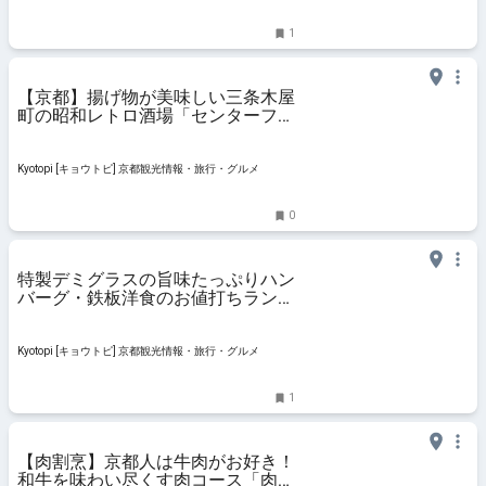
1
【京都】揚げ物が美味しい三条木屋
町の昭和レトロ酒場「センターフラ
イ」
Kyotopi [キョウトピ] 京都観光情報・旅行・グルメ
0
特製デミグラスの旨味たっぷりハン
バーグ・鉄板洋食のお値打ちランチ
♡『セヴェランス』
Kyotopi [キョウトピ] 京都観光情報・旅行・グルメ
1
【肉割烹】京都人は牛肉がお好き！
和牛を味わい尽くす肉コース「肉料