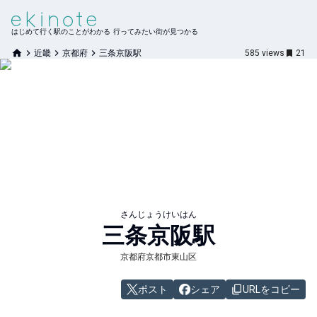
はじめて行く駅のことがわかる 行ってみたい街が見つかる
近畿
京都府
三条京阪駅
585
views
21
さんじょうけいはん
三条京阪
駅
京都府京都市東山区
ポスト
シェア
URLをコピー