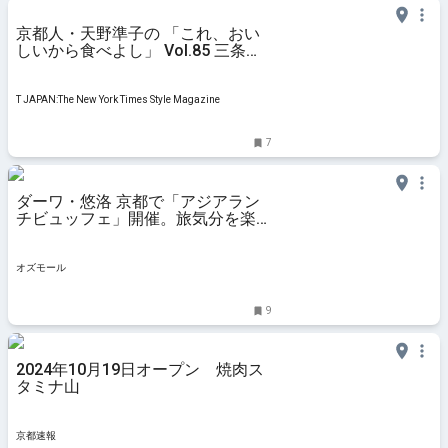
京都人・天野準子の 「これ、おい
しいから食べよし」 Vol.85 三条京
阪「LOB COFFEE HOUSE」 - T
JAPAN:The New York Times Style
Magazin
T JAPAN:The New York Times Style Magazine
7
ダーワ・悠洛 京都で「アジアラン
チビュッフェ」開催。旅気分を楽し
めるバインミーやガパオライスなど
- OZmall
オズモール
9
2024年10月19日オープン 焼肉ス
タミナ山
京都速報