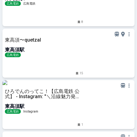
広島電鉄
広島電鉄
8
東高須〜quetzal
東高須駅
広島電鉄
15
ひろでんのってこ！【広島電鉄 公
式】 - Instagram: "＼沿線魅力発見
シリーズ！『anone na-ni』／ 広電
東高須駅
スタッフが広電沿線の魅力的なスポ
ットの情報を発見する「沿線魅力発
広島電鉄
Instagram
見シリー
1