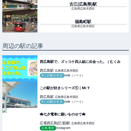
古江(広島県)
駅
広島県広島市西区
福島町
駅
広島県広島市西区
周辺の駅の記事
西広島駅で、ズッコケ四人組に出会った。｜むくみ
西広島
駅
広島県広島市西区
#この駅がすき
note（ノート）
この駅が好きシリーズ①｜Mr.Y
西広島
駅
広島県広島市西区
#この駅がすき
note（ノート）
🎋七夕電車に願いをのせて🎋
広電西広島(己斐)
駅
広島県広島市西区
広島電鉄
Instagram