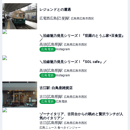
レジェンドとの遭遇
広電西広島(己斐)
駅
広島県広島市西区
＼沿線魅力発見シリーズ！『世羅のとうふ家+豆食堂』
／
高須(広島県)
駅
広島県広島市西区
広島電鉄
Instagram
＼沿線魅力発見シリーズ！『SOL cafe』／
高須(広島県)
駅
広島県広島市西区
広島電鉄
Instagram
古江駅: 白鳥座雑貨店
古江(広島県)
駅
広島県広島市西区
広島電鉄
広島電鉄
ゾーナイタリア、古田台からの眺めと贅沢ランチが人
気のイタリアン
古江(広島県)
駅
広島県広島市西区
広島ニュース 食べタインジャー