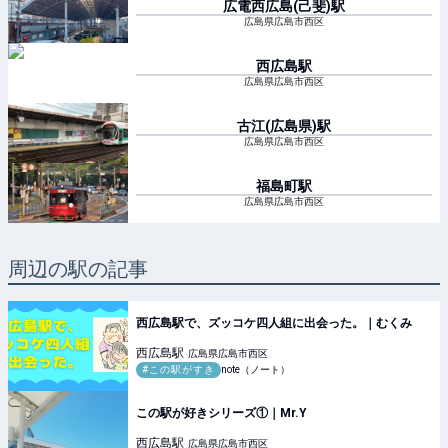
広電西広島(己斐)
駅
広島県広島市西区
西広島
駅
広島県広島市西区
古江(広島県)
駅
広島県広島市西区
福島町
駅
広島県広島市西区
周辺の駅の記事
西広島駅で、ズッコケ四人組に出会った。｜むくみ
西広島
駅
広島県広島市西区
#この駅がすき
note（ノート）
この駅が好きシリーズ①｜Mr.Y
西広島
駅
広島県広島市西区