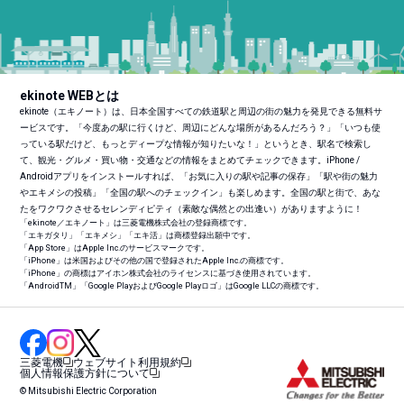
ekinote WEBとは
ekinote（エキノート）は、日本全国すべての鉄道駅と周辺の街の魅力を発見できる無料サ
ービスです。「今度あの駅に行くけど、周辺にどんな場所があるんだろう？」「いつも使
っている駅だけど、もっとディープな情報が知りたいな！」というとき、駅名で検索し
て、観光・グルメ・買い物・交通などの情報をまとめてチェックできます。iPhone /
Androidアプリをインストールすれば、「お気に入りの駅や記事の保存」「駅や街の魅力
やエキメシの投稿」「全国の駅へのチェックイン」も楽しめます。全国の駅と街で、あな
たをワクワクさせるセレンディピティ（素敵な偶然との出逢い）がありますように！
「ekinote／エキノート」は三菱電機株式会社の登録商標です。
「エキガタリ」「エキメシ」「エキ活」は商標登録出願中です。
「App Store」はApple Inc.のサービスマークです。
「iPhone」は米国およびその他の国で登録されたApple Inc.の商標です。
「iPhone」の商標はアイホン株式会社のライセンスに基づき使用されています。
「Android
TM
」「Google PlayおよびGoogle Playロゴ」はGoogle LLCの商標です。
三菱電機
ウェブサイト利用規約
個人情報保護方針について
© Mitsubishi Electric Corporation