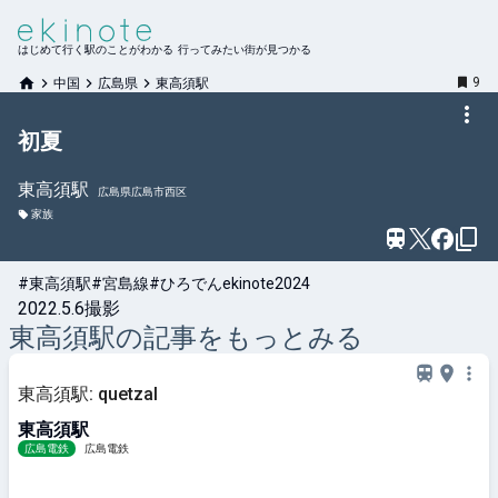
はじめて行く駅のことがわかる 行ってみたい街が見つかる
9
中国
広島県
東高須駅
初夏
東高須
駅
広島県広島市西区
家族
#東高須駅
#宮島線
#ひろでんekinote2024
2022.5.6撮影
東高須
駅の記事をもっとみる
東高須駅: quetzal
東高須駅
広島電鉄
広島電鉄