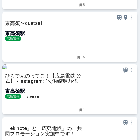
8
東高須〜quetzal
東高須駅
広島電鉄
15
ひろでんのってこ！【広島電鉄 公
式】 - Instagram: "＼沿線魅力発見
シリーズ！『anone na-ni』／ 広電
東高須駅
スタッフが広電沿線の魅力的なスポ
ットの情報を発見する「沿線魅力発
広島電鉄
Instagram
見シリー
1
「ekinote」と「広島電鉄」の、共
同プロモーション実施中です！