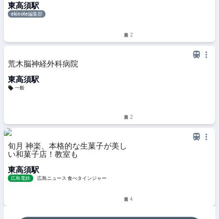
東高須駅
ekinote編集部
2
荒木脳神経外科病院
東高須駅
一般
2
旬月 神楽、本格的な生菓子が美し
い和菓子店！教室も
東高須駅
広島電鉄
広島ニュース 食べタインジャー
4