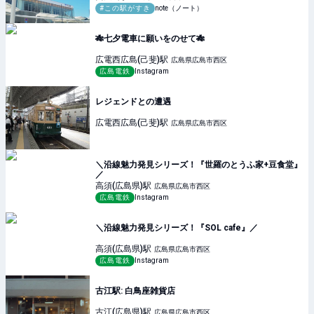
#この駅がすき
note（ノート）
🎋七夕電車に願いをのせて🎋
広電西広島(己斐)
駅
広島県広島市西区
広島電鉄
Instagram
レジェンドとの遭遇
広電西広島(己斐)
駅
広島県広島市西区
＼沿線魅力発見シリーズ！『世羅のとうふ家+豆食堂』
／
高須(広島県)
駅
広島県広島市西区
広島電鉄
Instagram
＼沿線魅力発見シリーズ！『SOL cafe』／
高須(広島県)
駅
広島県広島市西区
広島電鉄
Instagram
古江駅: 白鳥座雑貨店
古江(広島県)
駅
広島県広島市西区