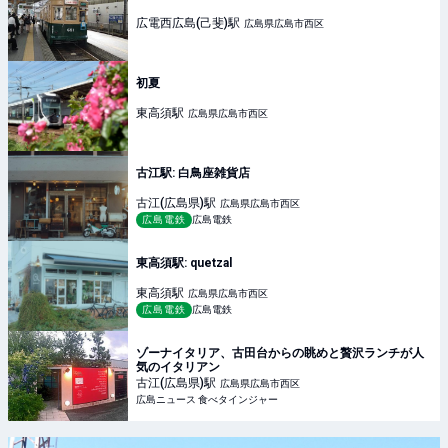
広電西広島(己斐)
駅
広島県広島市西区
初夏
東高須
駅
広島県広島市西区
古江駅: 白鳥座雑貨店
古江(広島県)
駅
広島県広島市西区
広島電鉄
広島電鉄
東高須駅: quetzal
東高須
駅
広島県広島市西区
広島電鉄
広島電鉄
ゾーナイタリア、古田台からの眺めと贅沢ランチが人
気のイタリアン
古江(広島県)
駅
広島県広島市西区
広島ニュース 食べタインジャー