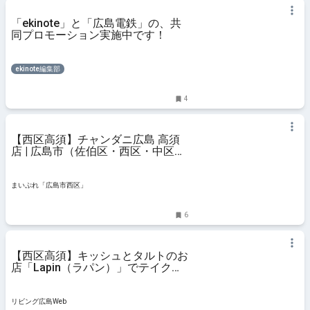
「ekinote」と「広島電鉄」の、共
同プロモーション実施中です！
ekinote編集部
4
【西区高須】チャンダニ広島 高須
店 | 広島市（佐伯区・西区・中区・
安佐南区）おすすめランチ特集| ま
いぷれ[広島市西区]
まいぷれ「広島市西区」
6
【西区高須】キッシュとタルトのお
店「Lapin（ラパン）」でテイクア
ウト！
リビング広島Web