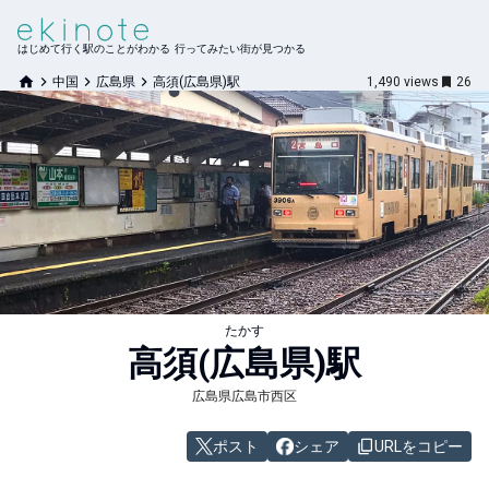
はじめて行く駅のことがわかる 行ってみたい街が見つかる
中国
広島県
高須(広島県)駅
1,490
views
26
たかす
高須(広島県)
駅
広島県広島市西区
ポスト
シェア
URLをコピー