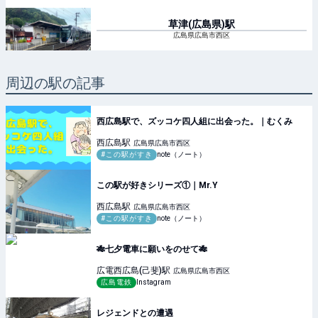
草津(広島県)
駅
広島県広島市西区
周辺の駅の記事
西広島駅で、ズッコケ四人組に出会った。｜むくみ
西広島
駅
広島県広島市西区
#この駅がすき
note（ノート）
この駅が好きシリーズ①｜Mr.Y
西広島
駅
広島県広島市西区
#この駅がすき
note（ノート）
🎋七夕電車に願いをのせて🎋
広電西広島(己斐)
駅
広島県広島市西区
広島電鉄
Instagram
レジェンドとの遭遇