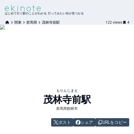
はじめて行く駅のことがわかる 行ってみたい街が見つかる
関東
群馬県
茂林寺前駅
122
views
4
もりんじまえ
茂林寺前
駅
群馬県館林市
ポスト
シェア
URLをコピー