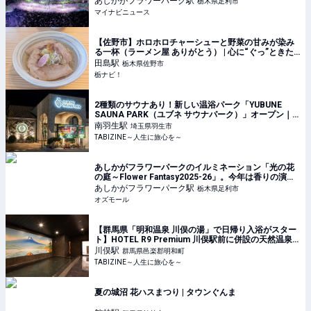
あしかがフラワーパーク
駅
栃木県足利市
マイナビニュース
【佐野市】ホロホロチャーシューと野菜の甘みが染み
る一杯（ラーメン屋 ありがとう） | 心に“ぐっ”ときた
クチコミ！ | 栃ナビ！
田島
駅
栃木県佐野市
栃ナビ！
2種類のサウナあり！新しい温浴パーク「YUBUNE
SAUNA PARK（ユブネ サウナパーク）」オープン｜
埼玉・イオンモール羽生 | TABIZINE～人生に旅心を～
南羽生
駅
埼玉県羽生市
TABIZINE～人生に旅心を～
あしかがフラワーパークのイルミネーション「光の花
の庭～Flower Fantasy2025-26」。今年は香りの演出
も - OZmall
あしかがフラワーパーク
駅
栃木県足利市
オズモール
【群馬県「明和温泉 川俣の湯」で日帰り入浴がスター
ト】HOTEL R9 Premium 川俣駅前に併設の天然温泉 |
TABIZINE～人生に旅心を～
川俣
駅
群馬県邑楽郡明和町
TABIZINE～人生に旅心を～
夏の城沼 花ハスまつり | タウンぐんま