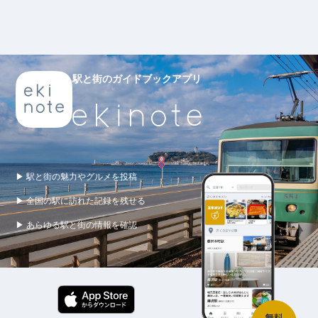
駅と街のガイドブックアプリ
▶ 駅と街の魅力やグルメを投稿
▶ 全国の駅に訪れた記録を残せる
▶ あらゆる駅と街の情報を確認