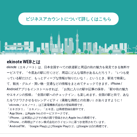
ビジネスアカウントについて詳しくはこちら
ekinote WEBとは
ekinote（エキノート）は、日本全国すべての鉄道駅と周辺の街の魅力を発見できる無料サ
ービスです。「今度あの駅に行くけど、周辺にどんな場所があるんだろう？」「いつも使
っている駅だけど、もっとディープな情報が知りたいな！」というとき、駅名で検索し
て、観光・グルメ・買い物・交通などの情報をまとめてチェックできます。iPhone /
Androidアプリをインストールすれば、「お気に入りの駅や記事の保存」「駅や街の魅力
やエキメシの投稿」「全国の駅へのチェックイン」も楽しめます。全国の駅と街で、あな
たをワクワクさせるセレンディピティ（素敵な偶然との出逢い）がありますように！
「ekinote／エキノート」は三菱電機株式会社の登録商標です。
「エキガタリ」「エキメシ」「エキ活」は商標登録出願中です。
「App Store」はApple Inc.のサービスマークです。
「iPhone」は米国およびその他の国で登録されたApple Inc.の商標です。
「iPhone」の商標はアイホン株式会社のライセンスに基づき使用されています。
「Android
TM
」「Google PlayおよびGoogle Playロゴ」はGoogle LLCの商標です。