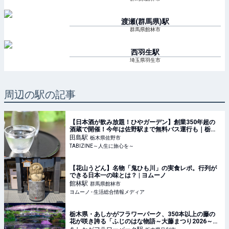
渡瀬(群馬県)
駅
群馬県館林市
西羽生
駅
埼玉県羽生市
周辺の駅の記事
【日本酒が飲み放題！ひやガーデン】創業350年超の
酒蔵で開催！今年は佐野駅まで無料バス運行も｜栃木
県 | TABIZINE～人生に旅心を～
田島
駅
栃木県佐野市
TABIZINE～人生に旅心を～
【花山うどん】名物「鬼ひも川」の実食レポ。行列が
できる日本一の味とは？ | ヨムーノ
館林
駅
群馬県館林市
ヨムーノ - 生活総合情報メディア
栃木県・あしかがフラワーパーク、350本以上の藤の
花が咲き誇る「ふじのはな物語～大藤まつり2026～」
開催 - 夜間ライトアップも