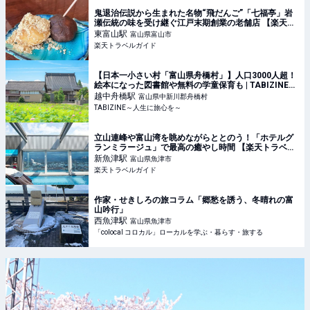
鬼退治伝説から生まれた名物“飛だんご”「七福亭」岩
瀬伝統の味を受け継ぐ江戸末期創業の老舗店 【楽天ト
ラベル】
東富山
駅
富山県富山市
楽天トラベルガイド
【日本一小さい村「富山県舟橋村」】人口3000人超！
絵本になった図書館や無料の学童保育も | TABIZINE～
人生に旅心を～
越中舟橋
駅
富山県中新川郡舟橋村
TABIZINE～人生に旅心を～
立山連峰や富山湾を眺めながらととのう！「ホテルグ
ランミラージュ」で最高の癒やし時間 【楽天トラベ
ル】
新魚津
駅
富山県魚津市
楽天トラベルガイド
作家・せきしろの旅コラム「郷愁を誘う、冬晴れの富
山吟行」
西魚津
駅
富山県魚津市
「colocal コロカル」ローカルを学ぶ・暮らす・旅する