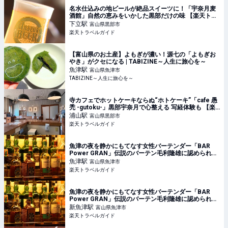
名水仕込みの地ビールが絶品スイーツに！「宇奈月麦
酒館」自然の恵みをいかした黒部だけの味 【楽天トラ
ベル】
下立
駅
富山県黒部市
楽天トラベルガイド
【富山県のお土産】よもぎが濃い！源七の「よもぎお
やき」がクセになる | TABIZINE～人生に旅心を～
魚津
駅
富山県魚津市
TABIZINE～人生に旅心を～
寺カフェでホットケーキならぬ“ホトケーキ”「cafe 愚
禿 -gutoku-」黒部宇奈月で心整える 写経体験も 【楽
天トラベル】
浦山
駅
富山県黒部市
楽天トラベルガイド
魚津の夜を静かにもてなす女性バーテンダー「BAR
Power GRAN」伝説のバーテン毛利隆雄に認められた
オーセンティックバー 【楽天トラベル】
魚津
駅
富山県魚津市
楽天トラベルガイド
魚津の夜を静かにもてなす女性バーテンダー「BAR
Power GRAN」伝説のバーテン毛利隆雄に認められた
オーセンティックバー 【楽天トラベル】
新魚津
駅
富山県魚津市
楽天トラベルガイド