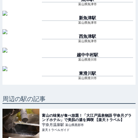
富山県魚津市
新魚津
駅
富山県魚津市
西魚津
駅
富山県魚津市
越中中村
駅
富山県滑川市
東滑川
駅
富山県滑川市
周辺の駅の記事
富山の味覚が食べ放題！「大江戸温泉物語 宇奈月グラ
ンドホテル」で美肌の湯を満喫 【楽天トラベル】
宇奈月温泉
駅
富山県黒部市
楽天トラベルガイド