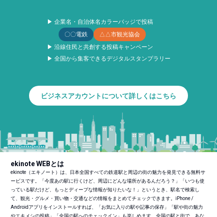
▶ 企業名・自治体名カラーバッジで投稿
〇〇電鉄
△△市観光協会
▶ 沿線住民と共創する投稿キャンペーン
▶ 全国から集客できるデジタルスタンプラリー
ビジネスアカウントについて詳しくはこちら
ekinote WEBとは
ekinote（エキノート）は、日本全国すべての鉄道駅と周辺の街の魅力を発見できる無料サ
ービスです。「今度あの駅に行くけど、周辺にどんな場所があるんだろう？」「いつも使
っている駅だけど、もっとディープな情報が知りたいな！」というとき、駅名で検索し
て、観光・グルメ・買い物・交通などの情報をまとめてチェックできます。iPhone /
Androidアプリをインストールすれば、「お気に入りの駅や記事の保存」「駅や街の魅力
やエキメシの投稿」「全国の駅へのチェックイン」も楽しめます。全国の駅と街で、あな