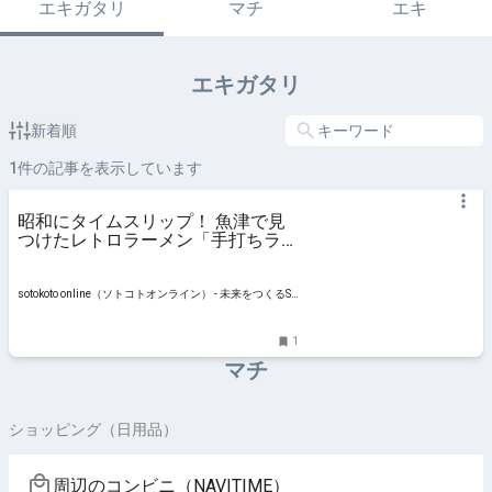
エキガタリ
マチ
エキ
エキガタリ
新着順
1
件の記事を表示しています
昭和にタイムスリップ！ 魚津で見
つけたレトロラーメン「手打ちラー
メンやまや」【富山・魚津ローカル
ラーメン】
sotokoto online（ソトコトオンライン） - 未来をつくるSD
Gsマガジン
1
マチ
ショッピング（日用品）
周辺のコンビニ（NAVITIME）