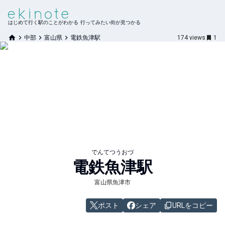
はじめて行く駅のことがわかる 行ってみたい街が見つかる
中部
富山県
電鉄魚津駅
174
views
1
でんてつうおづ
電鉄魚津
駅
富山県魚津市
ポスト
シェア
URLをコピー