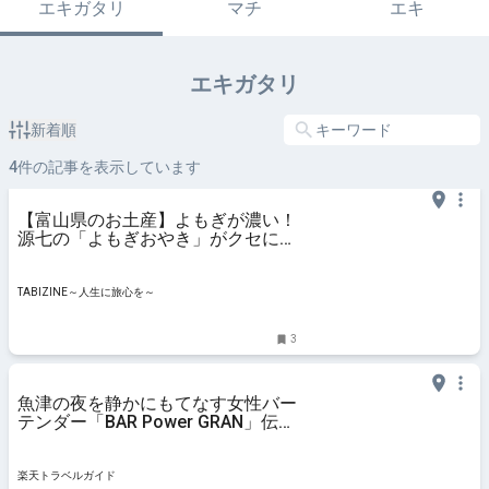
エキガタリ
マチ
エキ
エキガタリ
新着順
4
件の記事を表示しています
【富山県のお土産】よもぎが濃い！
源七の「よもぎおやき」がクセにな
る | TABIZINE～人生に旅心を～
TABIZINE～人生に旅心を～
3
魚津の夜を静かにもてなす女性バー
テンダー「BAR Power GRAN」伝説
のバーテン毛利隆雄に認められたオ
ーセンティックバー 【楽天トラベ
ル】
楽天トラベルガイド