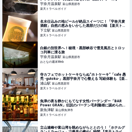
宇奈月温泉
駅
富山県黒部市
楽天トラベルガイド
名水仕込みの地ビールが絶品スイーツに！「宇奈月麦
酒館」自然の恵みをいかした黒部だけの味 【楽天トラ
ベル】
下立
駅
富山県黒部市
楽天トラベルガイド
白銀の別世界へ！秘境・黒部峡谷で雪見風呂とトロッ
コ列車に浸る旅
宇奈月温泉
駅
富山県黒部市
おとなの週末Web
寺カフェでホットケーキならぬ“ホトケーキ”「cafe 愚
禿 -gutoku-」黒部宇奈月で心整える 写経体験も 【楽
天トラベル】
浦山
駅
富山県黒部市
楽天トラベルガイド
魚津の夜を静かにもてなす女性バーテンダー「BAR
Power GRAN」伝説のバーテン毛利隆雄に認められた
オーセンティックバー 【楽天トラベル】
新魚津
駅
富山県魚津市
楽天トラベルガイド
立山連峰や富山湾を眺めながらととのう！「ホテルグ
ランミラージュ」で最高の癒やし時間 【楽天トラベ