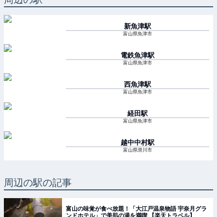
新魚津
駅
富山県魚津市
電鉄魚津
駅
富山県魚津市
西魚津
駅
富山県魚津市
経田
駅
富山県魚津市
越中中村
駅
富山県滑川市
周辺の駅の記事
富山の味覚が食べ放題！「大江戸温泉物語 宇奈月グラ
ンドホテル」で美肌の湯を満喫 【楽天トラベル】