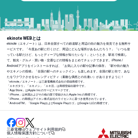
ekinote WEBとは
ekinote（エキノート）は、日本全国すべての鉄道駅と周辺の街の魅力を発見できる無料サ
ービスです。「今度あの駅に行くけど、周辺にどんな場所があるんだろう？」「いつも使
っている駅だけど、もっとディープな情報が知りたいな！」というとき、駅名で検索し
て、観光・グルメ・買い物・交通などの情報をまとめてチェックできます。iPhone /
Androidアプリをインストールすれば、「お気に入りの駅や記事の保存」「駅や街の魅力
やエキメシの投稿」「全国の駅へのチェックイン」も楽しめます。全国の駅と街で、あな
たをワクワクさせるセレンディピティ（素敵な偶然との出逢い）がありますように！
「ekinote／エキノート」は三菱電機株式会社の登録商標です。
「エキガタリ」「エキメシ」「エキ活」は商標登録出願中です。
「App Store」はApple Inc.のサービスマークです。
「iPhone」は米国およびその他の国で登録されたApple Inc.の商標です。
「iPhone」の商標はアイホン株式会社のライセンスに基づき使用されています。
「Android
TM
」「Google PlayおよびGoogle Playロゴ」はGoogle LLCの商標です。
三菱電機
ウェブサイト利用規約
個人情報保護方針について