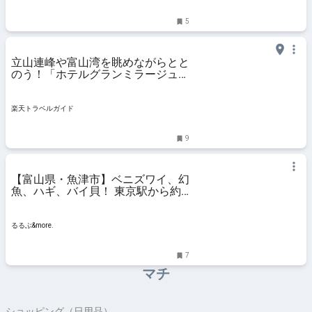
5
立山連峰や富山湾を眺めながらとと
のう！「ホテルグランミラージュ」
で最高の癒やし時間 【楽天トラベ
ル】
楽天トラベルガイド
9
【富山県・魚津市】ベニズワイ、幻
魚、ハギ、バイ貝！ 東京駅から約
２時間半で行ける魚津はおいしい魚
介の宝庫。冬の味覚を満喫しちゃい
ましょう♪｜るるぶ&more.
るるぶ&more.
7
マチ
ショッピング（日用品）