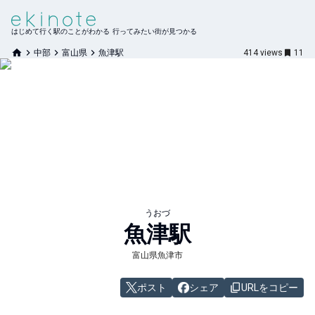
はじめて行く駅のことがわかる 行ってみたい街が見つかる
中部
富山県
魚津駅
414
views
11
うおづ
魚津
駅
富山県魚津市
ポスト
シェア
URLをコピー