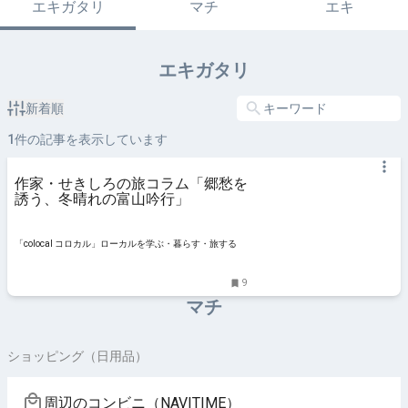
エキガタリ
マチ
エキ
エキガタリ
新着順
1
件の記事を表示しています
作家・せきしろの旅コラム「郷愁を
誘う、冬晴れの富山吟行」
「colocal コロカル」ローカルを学ぶ・暮らす・旅する
9
マチ
ショッピング（日用品）
周辺のコンビニ（NAVITIME）