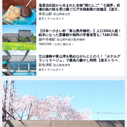
鬼退治伝説から生まれた名物“飛だんご”「七福亭」岩
瀬伝統の味を受け継ぐ江戸末期創業の老舗店 【楽天ト
ラベル】
東富山
駅
富山県富山市
楽天トラベルガイド
【日本一小さい村「富山県舟橋村」】人口3000人超！
絵本になった図書館や無料の学童保育も | TABIZINE～
人生に旅心を～
越中舟橋
駅
富山県中新川郡舟橋村
TABIZINE～人生に旅心を～
立山連峰や富山湾を眺めながらととのう！「ホテルグ
ランミラージュ」で最高の癒やし時間 【楽天トラベ
ル】
新魚津
駅
富山県魚津市
楽天トラベルガイド