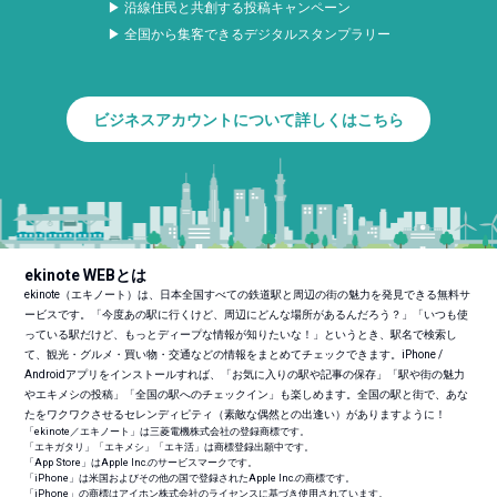
▶ 沿線住民と共創する投稿キャンペーン
▶ 全国から集客できるデジタルスタンプラリー
ビジネスアカウントについて詳しくはこちら
ekinote WEBとは
ekinote（エキノート）は、日本全国すべての鉄道駅と周辺の街の魅力を発見できる無料サ
ービスです。「今度あの駅に行くけど、周辺にどんな場所があるんだろう？」「いつも使
っている駅だけど、もっとディープな情報が知りたいな！」というとき、駅名で検索し
て、観光・グルメ・買い物・交通などの情報をまとめてチェックできます。iPhone /
Androidアプリをインストールすれば、「お気に入りの駅や記事の保存」「駅や街の魅力
やエキメシの投稿」「全国の駅へのチェックイン」も楽しめます。全国の駅と街で、あな
たをワクワクさせるセレンディピティ（素敵な偶然との出逢い）がありますように！
「ekinote／エキノート」は三菱電機株式会社の登録商標です。
「エキガタリ」「エキメシ」「エキ活」は商標登録出願中です。
「App Store」はApple Inc.のサービスマークです。
「iPhone」は米国およびその他の国で登録されたApple Inc.の商標です。
「iPhone」の商標はアイホン株式会社のライセンスに基づき使用されています。