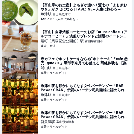
【富山県のお土産】よもぎが濃い！源七の「よもぎお
やき」がクセになる | TABIZINE～人生に旅心を～
魚津
駅
富山県魚津市
TABIZINE～人生に旅心を～
【富山】自家焙煎コーヒーのお店「aruna coffee（ア
ルナコーヒー）」浅煎りブレンドと話題のイートンメ
スでカフェタイム【NEW OPEN】 - 週末、金沢。
蓮町〔馬場記念公園前〕
駅
富山県富山市
週末、金沢。
寺カフェでホットケーキならぬ“ホトケーキ”「cafe 愚
禿 -gutoku-」黒部宇奈月で心整える 写経体験も 【楽
天トラベル】
浦山
駅
富山県黒部市
楽天トラベルガイド
魚津の夜を静かにもてなす女性バーテンダー「BAR
Power GRAN」伝説のバーテン毛利隆雄に認められた
オーセンティックバー 【楽天トラベル】
魚津
駅
富山県魚津市
楽天トラベルガイド
魚津の夜を静かにもてなす女性バーテンダー「BAR
Power GRAN」伝説のバーテン毛利隆雄に認められた
オーセンティックバー 【楽天トラベル】
新魚津
駅
富山県魚津市
楽天トラベルガイド