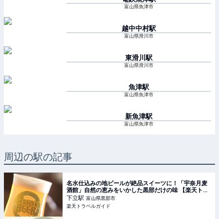
富山県魚津市
越中中村
駅
富山県滑川市
東滑川
駅
富山県滑川市
魚津
駅
富山県魚津市
新魚津
駅
富山県魚津市
周辺の駅の記事
名水仕込みの地ビールが絶品スイーツに！「宇奈月麦
酒館」自然の恵みをいかした黒部だけの味 【楽天トラ
ベル】
下立
駅
富山県黒部市
楽天トラベルガイド