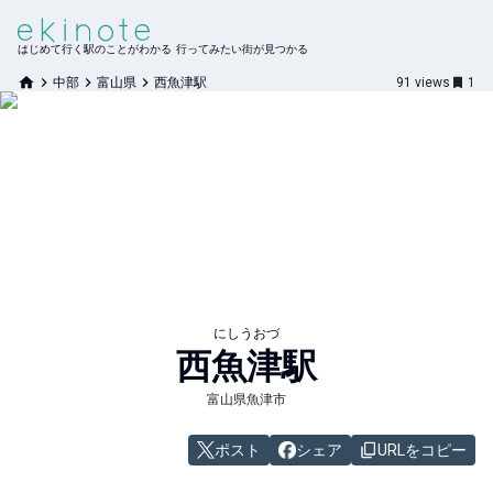
はじめて行く駅のことがわかる 行ってみたい街が見つかる
中部
富山県
西魚津駅
91
views
1
にしうおづ
西魚津
駅
富山県魚津市
ポスト
シェア
URLをコピー