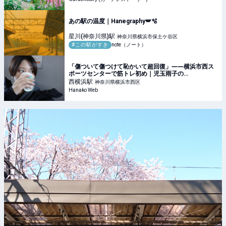
あの駅の温度｜Hanegraphy🪽🫧
星川(神奈川県)
駅
神奈川県横浜市保土ケ谷区
#この駅がすき
note（ノート）
「傷ついて傷つけて恥かいて超回復」――横浜市西ス
ポーツセンターで筋トレ初め｜児玉雨子の
KANAGAWA探訪＃18
西横浜
駅
神奈川県横浜市西区
Hanako Web