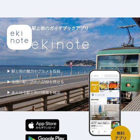
駅と街のガイドブックアプリ
▶ 駅と街の魅力やグルメを投稿
▶ 全国の駅に訪れた記録を残せる
▶ あらゆる駅と街の情報を確認