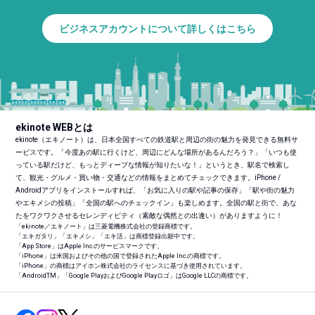
ビジネスアカウントについて詳しくはこちら
ekinote WEBとは
ekinote（エキノート）は、日本全国すべての鉄道駅と周辺の街の魅力を発見できる無料サ
ービスです。「今度あの駅に行くけど、周辺にどんな場所があるんだろう？」「いつも使
っている駅だけど、もっとディープな情報が知りたいな！」というとき、駅名で検索し
て、観光・グルメ・買い物・交通などの情報をまとめてチェックできます。iPhone /
Androidアプリをインストールすれば、「お気に入りの駅や記事の保存」「駅や街の魅力
やエキメシの投稿」「全国の駅へのチェックイン」も楽しめます。全国の駅と街で、あな
たをワクワクさせるセレンディピティ（素敵な偶然との出逢い）がありますように！
「ekinote／エキノート」は三菱電機株式会社の登録商標です。
「エキガタリ」「エキメシ」「エキ活」は商標登録出願中です。
「App Store」はApple Inc.のサービスマークです。
「iPhone」は米国およびその他の国で登録されたApple Inc.の商標です。
「iPhone」の商標はアイホン株式会社のライセンスに基づき使用されています。
「Android
TM
」「Google PlayおよびGoogle Playロゴ」はGoogle LLCの商標です。