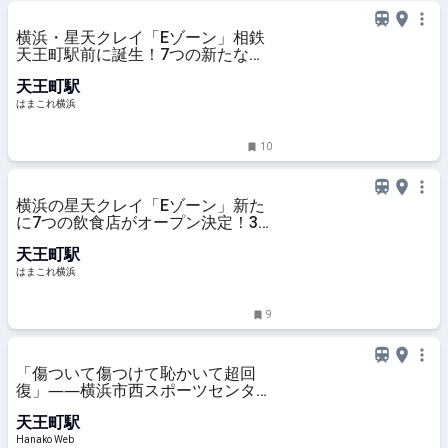
横浜・星天クレイ「Eゾーン」相鉄
天王町駅前に誕生！7つの新たな飲
食店をたっぷり現地レポ | はまこれ
天王町駅
横浜
はまこれ横浜
10
横浜の星天クレイ「Eゾーン」新た
に7つの飲食店がオープン決定！3
月27日に施設全面開業へ | はまこれ
天王町駅
横浜
はまこれ横浜
9
「傷ついて傷つけて恥かいて超回
復」――横浜市西スポーツセンター
で筋トレ初め｜児玉雨子の
天王町駅
KANAGAWA探訪＃18
Hanako Web