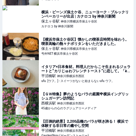
横浜・ビーンズ保土ケ谷、ニューヨーク・ブルックリ
ンベーカリーが出店 | カナロコ by 神奈川新聞
保土ヶ谷
駅
神奈川県横浜市保土ケ谷区
カナロコ by 神奈川新聞
【横浜市保土ケ谷区】懐かしの喫茶店時間を味わう。
喫茶高輪の熱々ナポリタンをいただきました。
保土ヶ谷
駅
神奈川県横浜市保土ケ谷区
号外NET 横浜市保土ケ谷区
イタリア×日本食材。料理人だからこそ生まれるジェラ
ートと“カリじゅわフレンチトースト”に恋して。「è
più（エピュウ）」（横浜） - ufu. [ウフ。]
平沼橋
駅
神奈川県横浜市西区
ufu. [ウフ。] - スイーツがないと始まらないufu.ウフ。
【ＧＷ特集】夢のようなバラの庭園🌹横浜イングリッ
シュガーデン訪問記
西横浜
駅
神奈川県横浜市西区
45歳からの心のラグジュアリーメディア
【圧倒的絶景】2,200品種のバラが咲き誇る！ 横浜で
体験する非日常の癒やし空間
平沼橋
駅
神奈川県横浜市西区
GardenStory (ガーデンストーリー)