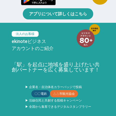
アプリについて詳しくはこちら
法人のお客様
ekinoteビジネス
アカウントのご紹介
「駅」を起点に地域を盛り上げたい共
創パートナーを広く募集しています！
▶ 企業名・自治体名カラーバッジで投稿
〇〇電鉄
△△市観光協会
▶ 沿線住民と共創する投稿キャンペーン
▶ 全国から集客できるデジタルスタンプラリー