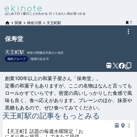
はじめて行く駅のことがわかる 行ってみたい街が見つかる
7
関東
神奈川県
天王町駅
保寿堂
天王町
駅
神奈川県横浜市保土ケ谷区
相鉄グループ
地球の歩き方
創業100年以上の和菓子屋さん「保寿堂」。

定番の和菓子もありますが、ここの名物はなんと言っても
ロールかすていらです。密度の高いしっかりした食感で風
味も良く、食べ応えがあります。プレーンのほか、抹茶や
黒糖もあるので、ぜひ食べてみてください。
天王町
駅の記事をもっとみる
【天王町】話題の毎週水曜限定「お
にぎり食べ放題」！ できたて提供