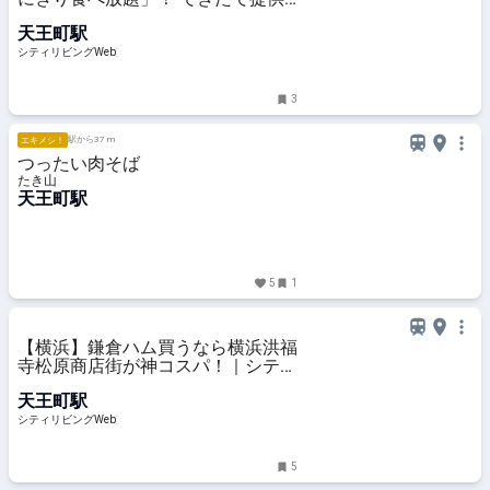
をどれだけ食べられた？｜シティリ
天王町駅
ビングWeb
シティリビングWeb
3
駅から37 m
エキメシ！
つったい肉そば
たき山
天王町駅
5
1
【横浜】鎌倉ハム買うなら横浜洪福
寺松原商店街が神コスパ！｜シティ
リビングWeb
天王町駅
シティリビングWeb
5