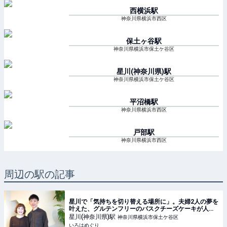
西横浜
駅
神奈川県横浜市西区
保土ヶ谷
駅
神奈川県横浜市保土ケ谷区
星川(神奈川県)
駅
神奈川県横浜市保土ケ谷区
平沼橋
駅
神奈川県横浜市西区
戸部
駅
神奈川県横浜市西区
周辺の駅の記事
星川で「気持ちを切り替える場所に」。夫婦2人の夢を
叶えた、グルテンフリーのバスクチーズケーキが人気
の「メリハリベイク」 - いろはめぐり
星川(神奈川県)
駅
神奈川県横浜市保土ケ谷区
いろはめぐり