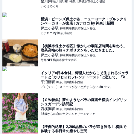
の「メリハリベイク」 - いろはめぐり
星川(神奈川県)
駅
神奈川県横浜市保土ケ谷区
いろはめぐり
横浜・ビーンズ保土ケ谷、ニューヨーク・ブルックリ
ンベーカリーが出店 | カナロコ by 神奈川新聞
保土ヶ谷
駅
神奈川県横浜市保土ケ谷区
カナロコ by 神奈川新聞
【横浜市保土ケ谷区】懐かしの喫茶店時間を味わう。
喫茶高輪の熱々ナポリタンをいただきました。
保土ヶ谷
駅
神奈川県横浜市保土ケ谷区
号外NET 横浜市保土ケ谷区
イタリア×日本食材。料理人だからこそ生まれるジェラ
ートと“カリじゅわフレンチトースト”に恋して。「è
più（エピュウ）」（横浜） - ufu. [ウフ。]
平沼橋
駅
神奈川県横浜市西区
ufu. [ウフ。] - スイーツがないと始まらないufu.ウフ。
【ＧＷ特集】夢のようなバラの庭園🌹横浜イングリッ
シュガーデン訪問記
西横浜
駅
神奈川県横浜市西区
45歳からの心のラグジュアリーメディア
【圧倒的絶景】2,200品種のバラが咲き誇る！ 横浜で
体験する非日常の癒やし空間