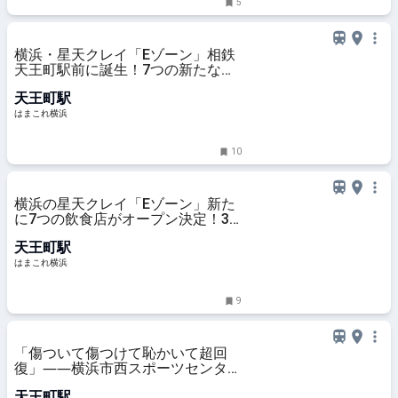
5
横浜・星天クレイ「Eゾーン」相鉄
天王町駅前に誕生！7つの新たな飲
食店をたっぷり現地レポ | はまこれ
天王町駅
横浜
はまこれ横浜
10
横浜の星天クレイ「Eゾーン」新た
に7つの飲食店がオープン決定！3
月27日に施設全面開業へ | はまこれ
天王町駅
横浜
はまこれ横浜
9
「傷ついて傷つけて恥かいて超回
復」――横浜市西スポーツセンター
で筋トレ初め｜児玉雨子の
天王町駅