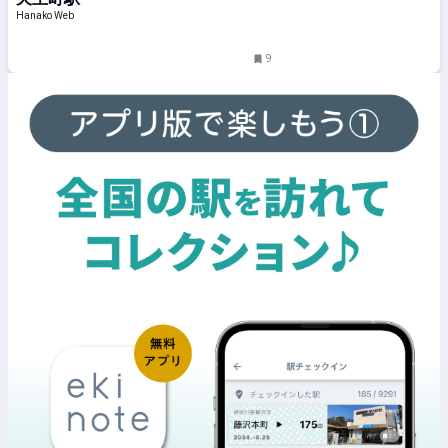
KANAGAWA探訪＃18
Hanako Web
9