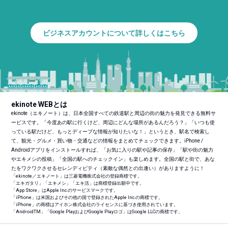
ビジネスアカウントについて詳しくはこちら
ekinote WEBとは
ekinote（エキノート）は、日本全国すべての鉄道駅と周辺の街の魅力を発見できる無料サ
ービスです。「今度あの駅に行くけど、周辺にどんな場所があるんだろう？」「いつも使
っている駅だけど、もっとディープな情報が知りたいな！」というとき、駅名で検索し
て、観光・グルメ・買い物・交通などの情報をまとめてチェックできます。iPhone /
Androidアプリをインストールすれば、「お気に入りの駅や記事の保存」「駅や街の魅力
やエキメシの投稿」「全国の駅へのチェックイン」も楽しめます。全国の駅と街で、あな
たをワクワクさせるセレンディピティ（素敵な偶然との出逢い）がありますように！
「ekinote／エキノート」は三菱電機株式会社の登録商標です。
「エキガタリ」「エキメシ」「エキ活」は商標登録出願中です。
「App Store」はApple Inc.のサービスマークです。
「iPhone」は米国およびその他の国で登録されたApple Inc.の商標です。
「iPhone」の商標はアイホン株式会社のライセンスに基づき使用されています。
「Android
TM
」「Google PlayおよびGoogle Playロゴ」はGoogle LLCの商標です。