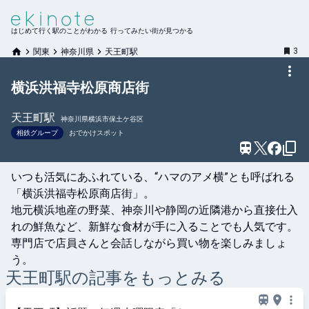
はじめて行く駅のことがわかる 行ってみたい街が見つかる
3
関東
神奈川県
天王町駅
横浜洪福寺松原商店街
天王町
駅
神奈川県横浜市保土ケ谷区
相鉄グループ
おでかけスポット
いつも活気にあふれている、“ハマのアメ横”とも呼ばれる
「横浜洪福寺松原商店街」。

地元横浜地産の野菜、神奈川や静岡の近隣港から直接仕入
れの鮮魚など、新鮮な食材が手に入ることでも人気です。
専門店で店員さんと会話しながら買い物を楽しみましょ
う。
天王町
駅の記事をもっとみる