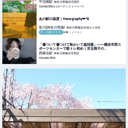
平沼橋
駅
神奈川県横浜市西区
GardenStory (ガーデンストーリー)
あの駅の温度｜Hanegraphy🪽🫧
星川(神奈川県)
駅
神奈川県横浜市保土ケ谷区
#この駅がすき
note（ノート）
「傷ついて傷つけて恥かいて超回復」――横浜市西ス
ポーツセンターで筋トレ初め｜児玉雨子の
KANAGAWA探訪＃18
西横浜
駅
神奈川県横浜市西区
Hanako Web