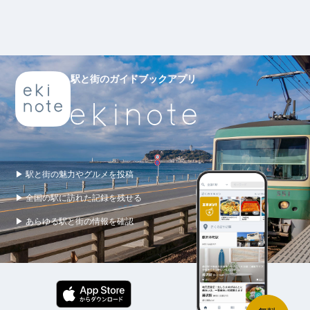
駅と街のガイドブックアプリ
▶ 駅と街の魅力やグルメを投稿
▶ 全国の駅に訪れた記録を残せる
▶ あらゆる駅と街の情報を確認