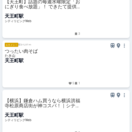
【天王町】話題の毎週水曜限定「お
にぎり食べ放題」！ できたて提供
をどれだけ食べられた？｜シティリ
天王町駅
ビングWeb
シティリビングWeb
3
駅から37 m
エキメシ！
つったい肉そば
たき山
天王町駅
5
1
【横浜】鎌倉ハム買うなら横浜洪福
寺松原商店街が神コスパ！｜シティ
リビングWeb
天王町駅
シティリビングWeb